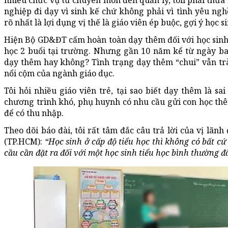
nhiều chức vụ từ chuyên môn đến quản lý, tôii phải thừa
nghiệp đi dạy vì sinh kế chứ không phải vì tình yêu ngh
rõ nhất là lợi dụng vị thế là giáo viên ép buộc, gợi ý học 
Hiện Bộ GD&ĐT cấm hoàn toàn dạy thêm đối với học sinh t
học 2 buổi tại trường. Nhưng gần 10 năm kể từ ngày b
dạy thêm hay không? Tình trạng dạy thêm “chui” vẫn trà
nổi cộm của ngành giáo dục.
Tôi hỏi nhiều giáo viên trẻ, tại sao biết dạy thêm là sa
chương trình khó, phụ huynh có nhu cầu gửi con học th
để có thu nhập.
Theo dõi báo đài, tôi rất tâm đắc câu trả lời của vị lã
(TP.HCM):
“Học sinh ở cấp độ tiểu học thì không có bất cứ 
cầu cần đặt ra đối với một học sinh tiểu học bình thường đ