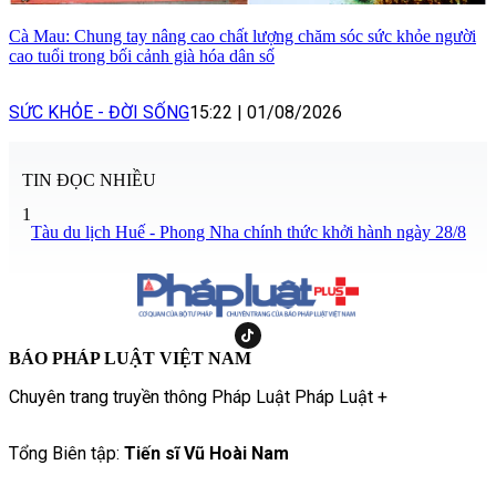
Cà Mau: Chung tay nâng cao chất lượng chăm sóc sức khỏe người
cao tuổi trong bối cảnh già hóa dân số
SỨC KHỎE - ĐỜI SỐNG
15:22
|
01/08/2026
TIN ĐỌC NHIỀU
1
Tàu du lịch Huế - Phong Nha chính thức khởi hành ngày 28/8
BÁO PHÁP LUẬT VIỆT NAM
Chuyên trang truyền thông Pháp Luật Pháp Luật +
Tổng Biên tập:
Tiến sĩ Vũ Hoài Nam