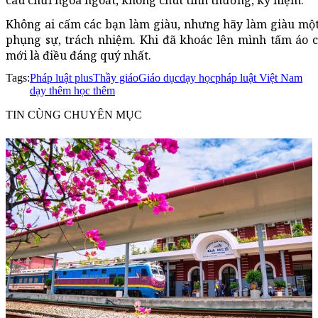
câu chửi ngoa ngoắt, không chút tình thương, kỷ niệm.
Không ai cấm các bạn làm giàu, nhưng hãy làm giàu một 
phụng sự, trách nhiệm. Khi đã khoác lên mình tấm áo 
mới là điều đáng quý nhất.
Tags:
Pháp luật plus
Thầy giáo
Giáo dục
dạy học
pháp luật Việt Nam
dạy thêm học thêm
TIN CÙNG CHUYÊN MỤC