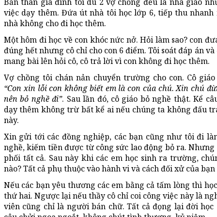
Bản thân gia đình tôi dù 2 vợ chồng đều là nhà giáo nh
việc dạy thêm. Đứa út nhà tôi học lớp 6, tiếp thu nhanh
nhà không cho đi học thêm.
Một hôm đi học về con khóc nức nở. Hỏi làm sao? con đư
đúng hết nhưng cô chỉ cho con 6 điểm. Tôi soát đáp án v
mang bài lên hỏi cô, cô trả lời vì con không đi học thêm.
Vợ chồng tôi chán nản chuyển trường cho con. Cô giáo b
“Con xin lỗi con không biết em là con của chú. Xin chú đ
nên bỏ nghề đi”
. Sau lần đó, cô giáo bỏ nghề thật. Kể c
dạy thêm không trừ bất kể ai nếu chúng ta không đấu t
này.
Xin gửi tới các đồng nghiệp, các bạn cũng như tôi đi
nghề, kiếm tiền được từ công sức lao động bỏ ra. Nhưng 
phối tất cả. Sau này khi các em học sinh ra trường, ch
nào? Tất cả phụ thuộc vào hành vi và cách đối xử của bạn 
Nếu các bạn yêu thương các em bằng cả tấm lòng thì học 
thứ hai. Ngược lại nếu thầy cô chỉ coi công việc này là ng
viên cũng chỉ là người bán chữ. Tất cả đọng lại đời học