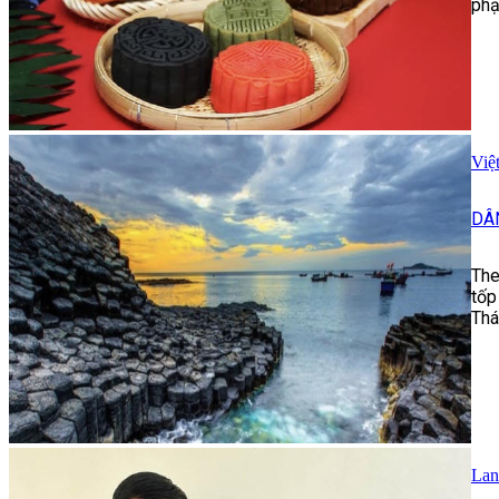
phạ
Việ
DÂ
The
tốp
Thá
Lan