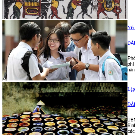
Yêu
DÂ
Phó
phí
nân
Lập
DÂ
UBN
Bìn
các