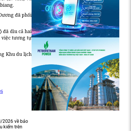
gbiang.
 Dương đã phối
 đã dìu cả hai
 việc tương tự
ng Khu du lịch
26
8/2026 về bảo
u kiểm trên