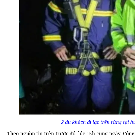
2 du khách đi lạc trên rừng tại 
Theo nguồn tin trên trước đó, lúc 15h cùng ngày, Công 