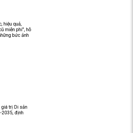
, hiệu quả,
cũ miễn phí”, hỗ
 những bức ảnh
giá trị Di sản
6-2035, định