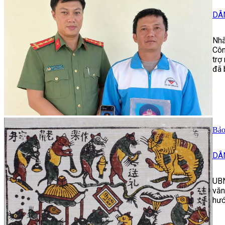
DÂ
Nhằ
Côn
trợ
đã 
Bảo
DÂ
UBN
văn
hướ