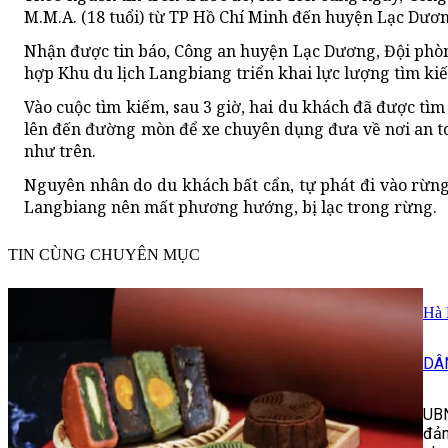
M.M.A. (18 tuổi) từ TP Hồ Chí Minh đến huyện Lạc Dươn
Nhận được tin báo, Công an huyện Lạc Dương, Đội phòn
hợp Khu du lịch Langbiang triển khai lực lượng tìm kiế
Vào cuộc tìm kiếm, sau 3 giờ, hai du khách đã được tìm
lên đến đường mòn để xe chuyên dụng đưa về nơi an to
như trên.
Nguyên nhân do du khách bất cẩn, tự phát đi vào rừng
Langbiang nên mất phương hướng, bị lạc trong rừng.
TIN CÙNG CHUYÊN MỤC
Hà 
DÂ
UBN
đảm