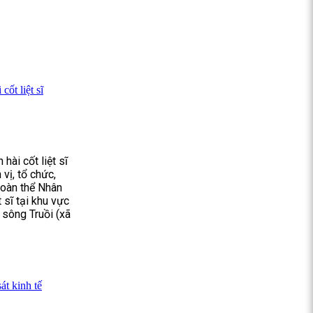
ốt liệt sĩ
hài cốt liệt sĩ
vị, tổ chức,
 toàn thể Nhân
 sĩ tại khu vực
sông Truồi (xã
t kinh tế