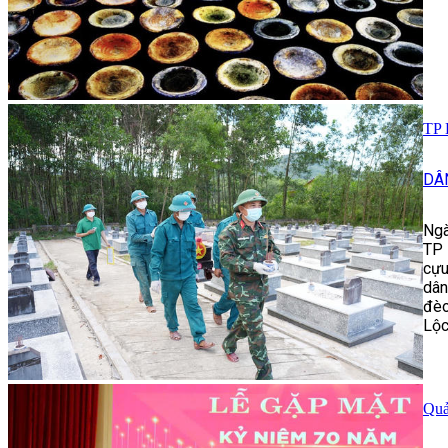
TP 
DÂ
Ngà
TP 
cựu
dân
đèo
Lộc
Quả