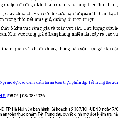
g du lịch đã đi lạc khi tham quan khu rừng trên đỉnh Lan
g cháy chữa cháy và cứu hô cứu nạn tự quản thị trấn Lạc
m trong thời tiết mưa gió, đường đi trơn trượt.
 thấy ở khu vực rừng già và toàn vực sâu. Lực lượng cứu hộ
àn. Khu vực rừng già ở Langbiang nhiều lần xảy ra các vụ
 tham quan và khi đi không thông báo với trực gác tại cổ
Nội mở đợt cao điểm kiểm tra an toàn thực phẩm dịp Tết Trung thu 20
N SỰ
08:06
|
08/08/2026
D TP Hà Nội vừa ban hành Kế hoạch số 307/KH-UBND ngày 7/
 an toàn thực phẩm Tết Trung thu, quyết định mở đợt kiểm tra, hậ