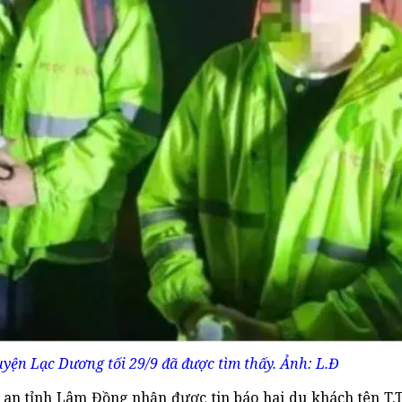
huyện Lạc Dương tối 29/9 đã được tìm thấy. Ảnh: L.Đ
an tỉnh Lâm Đồng nhận được tin báo hai du khách tên T.T.T