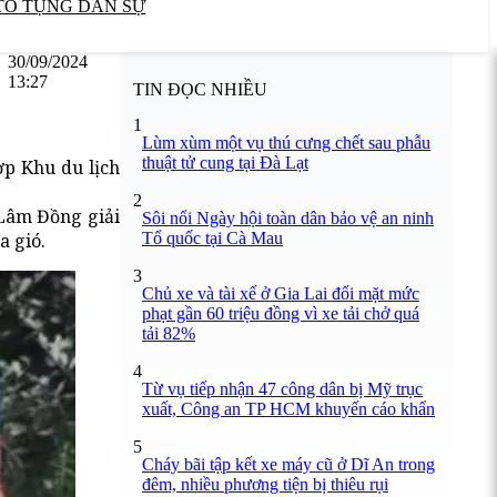
TỐ TỤNG DÂN SỰ
30/09/2024
13:27
TIN ĐỌC NHIỀU
1
Lùm xùm một vụ thú cưng chết sau phẫu
thuật tử cung tại Đà Lạt
ợp Khu du lịch
2
 Lâm Đồng giải
Sôi nổi Ngày hội toàn dân bảo vệ an ninh
Tổ quốc tại Cà Mau
a gió.
3
Chủ xe và tài xế ở Gia Lai đối mặt mức
phạt gần 60 triệu đồng vì xe tải chở quá
tải 82%
4
Từ vụ tiếp nhận 47 công dân bị Mỹ trục
xuất, Công an TP HCM khuyến cáo khẩn
5
Cháy bãi tập kết xe máy cũ ở Dĩ An trong
đêm, nhiều phương tiện bị thiêu rụi