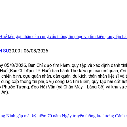
Huế kêu gọi nhân dân cung cấp thông tin phục vụ tìm kiếm, quy tập hài c
N SỰ
20:00
|
06/08/2026
y 05/8/2026, Ban Chỉ đạo tìm kiếm, quy tập và xác định danh tính 
Huế (Ban Chỉ đạo TP Huế) ban hành Thư kêu gọi các cơ quan, đơn 
 chiến binh, cựu quân nhân, dân quân, du kích, thân nhân liệt sĩ và
 cung cấp thông tin phục vụ công tác tìm kiếm, quy tập hài cốt liệt
 Phước Tượng, đèo Hải Vân (xã Chân Mây - Lăng Cô) và khu vực 
 An).
ng Ninh gặp mặt kỷ niệm 70 năm Ngày truyền thống lực lượng Cảnh sá