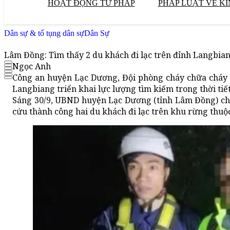
HOẠT ĐỘNG TƯ PHÁP
PHÁP LUẬT VỀ KI
Dân sự & tố tụng dân sự
Dân Sự
Lâm Đồng: Tìm thấy 2 du khách đi lạc trên đỉnh Langbia
Ngọc Anh
Công an huyện Lạc Dương, Đội phòng cháy chữa cháy v
Langbiang triển khai lực lượng tìm kiếm trong thời tiế
Sáng 30/9, UBND huyện Lạc Dương (tỉnh Lâm Đồng) cho
cứu thành công hai du khách đi lạc trên khu rừng thu