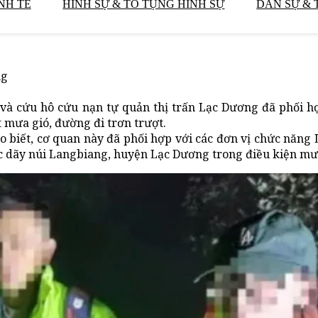
NH TẾ
HÌNH SỰ & TỐ TỤNG HÌNH SỰ
DÂN SỰ & 
ng
à cứu hô cứu nạn tự quản thị trấn Lạc Dương đã phối h
t mưa gió, đường đi trơn trượt.
 biết, cơ quan này đã phối hợp với các đơn vị chức năng
ộc dãy núi Langbiang, huyện Lạc Dương trong điều kiện mư