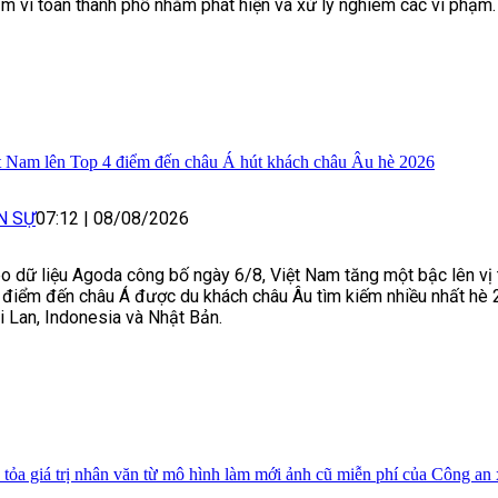
m vi toàn thành phố nhằm phát hiện và xử lý nghiêm các vi phạm.
t Nam lên Top 4 điểm đến châu Á hút khách châu Âu hè 2026
N SỰ
07:12
|
08/08/2026
o dữ liệu Agoda công bố ngày 6/8, Việt Nam tăng một bậc lên vị t
 điểm đến châu Á được du khách châu Âu tìm kiếm nhiều nhất hè 
i Lan, Indonesia và Nhật Bản.
 tỏa giá trị nhân văn từ mô hình làm mới ảnh cũ miễn phí của Công an