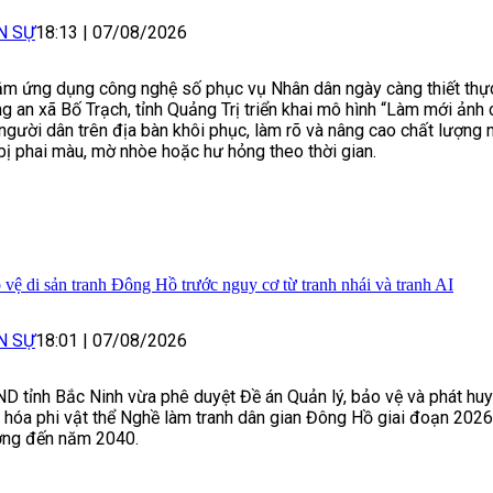
N SỰ
18:13
|
07/08/2026
m ứng dụng công nghệ số phục vụ Nhân dân ngày càng thiết thực
g an xã Bố Trạch, tỉnh Quảng Trị triển khai mô hình “Làm mới ảnh 
 người dân trên địa bàn khôi phục, làm rõ và nâng cao chất lượng
bị phai màu, mờ nhòe hoặc hư hỏng theo thời gian.
 vệ di sản tranh Đông Hồ trước nguy cơ từ tranh nhái và tranh AI
N SỰ
18:01
|
07/08/2026
D tỉnh Bắc Ninh vừa phê duyệt Đề án Quản lý, bảo vệ và phát huy 
 hóa phi vật thể Nghề làm tranh dân gian Đông Hồ giai đoạn 202
ng đến năm 2040.