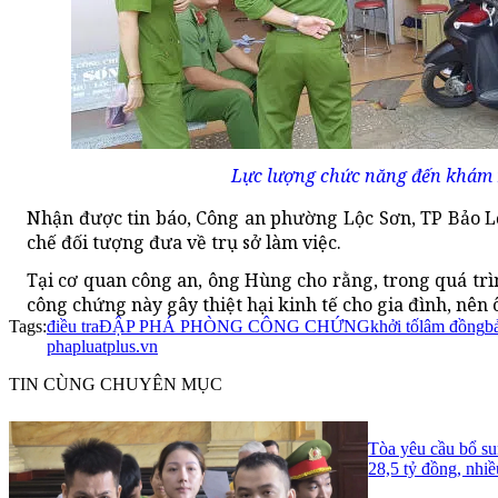
Lực lượng chức năng đến khám 
Nhận được tin báo, Công an phường Lộc Sơn, TP Bảo Lộ
chế đối tượng đưa về trụ sở làm việc.
Tại cơ quan công an, ông Hùng cho rằng, trong quá trìn
công chứng này gây thiệt hại kinh tế cho gia đình, nên
Tags:
điều tra
ĐẬP PHÁ PHÒNG CÔNG CHỨNG
khởi tố
lâm đồng
b
phapluatplus.vn
TIN CÙNG CHUYÊN MỤC
Tòa yêu cầu bổ su
28,5 tỷ đồng, nhi