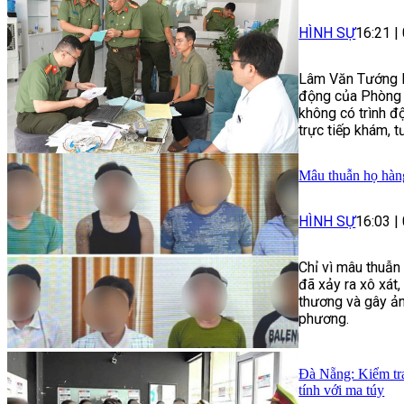
HÌNH SỰ
16:21
|
Lâm Văn Tướng là
động của Phòng 
không có trình 
trực tiếp khám, t
Mâu thuẫn họ hàng
HÌNH SỰ
16:03
|
Chỉ vì mâu thuẫn
đã xảy ra xô xát
thương và gây ảnh
phương.
Đà Nẵng: Kiểm tra
tính với ma túy