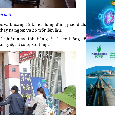
p phá.
ệc và khoảng 15 khách hàng đang giao dịch.
hạy ra ngoài và bỏ trốn lên lầu.
á nhiều máy tính, bàn ghế... Theo thống kê
àn ghế, hồ sợ bị xới tung.