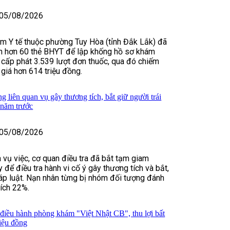
05/08/2026
m Y tế thuộc phường Tuy Hòa (tỉnh Đắk Lắk) đã
in hơn 60 thẻ BHYT để lập khống hồ sơ khám
 cấp phát 3.539 lượt đơn thuốc, qua đó chiếm
 giá hơn 614 triệu đồng.
 liên quan vụ gây thương tích, bắt giữ người trái
 năm trước
05/08/2026
 vụ việc, cơ quan điều tra đã bắt tạm giam
để điều tra hành vi cố ý gây thương tích và bắt,
háp luật. Nạn nhân từng bị nhóm đối tượng đánh
tích 22%.
 điều hành phòng khám "Việt Nhật CB", thu lợi bất
riệu đồng