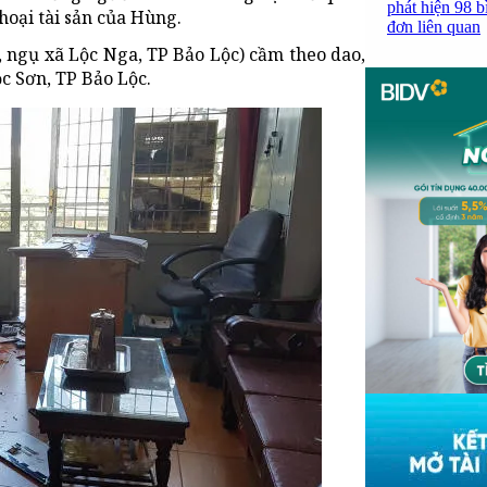
phát hiện 98 b
hoại tài sản của Hùng.
đơn liên quan
, ngụ xã Lộc Nga, TP Bảo Lộc) cầm theo dao,
 Sơn, TP Bảo Lộc.