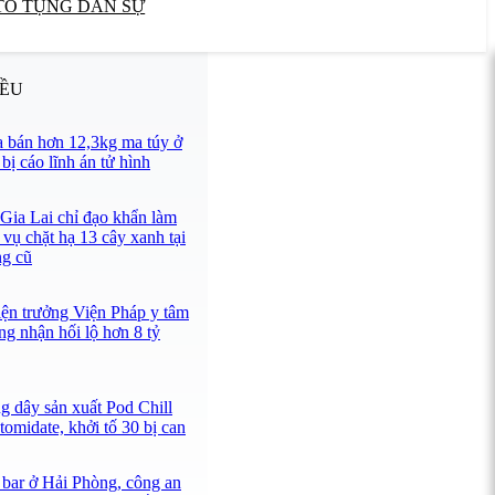
TỐ TỤNG DÂN SỰ
IỀU
 bán hơn 12,3kg ma túy ở
ị cáo lĩnh án tử hình
 Gia Lai chỉ đạo khẩn làm
 vụ chặt hạ 13 cây xanh tại
ng cũ
iện trưởng Viện Pháp y tâm
ng nhận hối lộ hơn 8 tỷ
g dây sản xuất Pod Chill
omidate, khởi tố 30 bị can
 bar ở Hải Phòng, công an