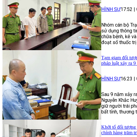
HÌNH SỰ
17:52
|
Nhóm cán bộ Trạ
sử dụng thông t
chữa bệnh, kê và
đoạt số thuốc trị
Tạm giam đối tượng
pháp luật xảy ra 9
HÌNH SỰ
16:23
|
Sau 9 năm xảy ra
Nguyễn Khắc Huy 
giữ người trái p
bất tỉnh, thương 
Khởi tố đối tượng
chính hàng trăm t