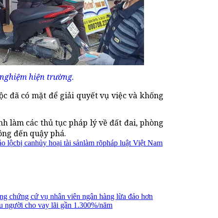
nghiệm hiện trường.
c đã có mặt để giải quyết vụ việc và khống
h làm các thủ tục pháp lý về đất đai, phòng
 ông đến quậy phá.
ảo lộc
bị can
hủy hoại tài sản
làm rõ
pháp luật Việt Nam
ng chứng cứ vụ nhân viên ngân hàng lừa đảo hơn
ều người cho vay lãi gần 1.300%/năm