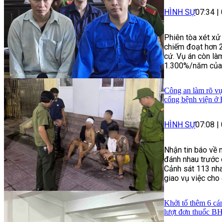
HÌNH SỰ
07:34
|
Phiên tòa xét xử
chiếm đoạt hơn 
cứ. Vụ án còn làm
1.300%/năm của n
Công an làm rõ vụ
cổng bệnh viện ở
HÌNH SỰ
07:08
|
Nhận tin báo về 
đánh nhau trước 
Cảnh sát 113 nha
giao vụ việc cho
Khởi tố thêm 6 cá
lượt đơn thuốc 