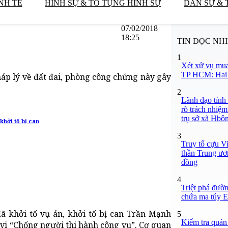
NH TẾ
HÌNH SỰ & TỐ TỤNG HÌNH SỰ
DÂN SỰ & 
07/02/2018
18:25
TIN ĐỌC NH
1
Xét xử vụ mua
TP HCM: Hai b
háp lý về đất đai, phòng công chứng này gây
2
Lãnh đạo tỉnh
rõ trách nhiệm
trụ sở xã Hbô
khởi tố bị can
3
Truy tố cựu V
thần Trung ươ
đồng
4
Triệt phá đườn
chứa ma túy Et
ã khởi tố vụ án, khởi tố bị can Trần Mạnh
5
Kiểm tra quán
 vi “Chống người thi hành công vụ”. Cơ quan