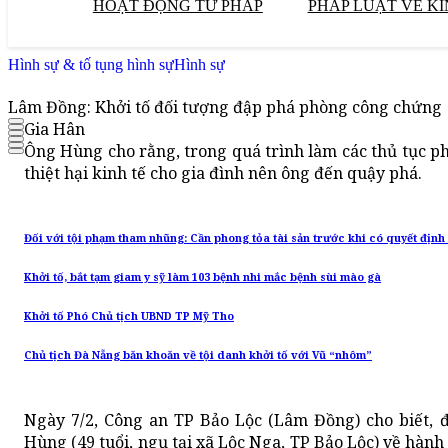
HOẠT ĐỘNG TƯ PHÁP
PHÁP LUẬT VỀ KI
Hình sự & tố tụng hình sự
Hình sự
Lâm Đồng: Khởi tố đối tượng đập phá phòng công chứng
Gia Hân
Ông Hùng cho rằng, trong quá trình làm các thủ tục p
thiệt hại kinh tế cho gia đình nên ông đến quậy phá.
Đối với tội phạm tham nhũng: Cần phong tỏa tài sản trước khi có quyết định 
Khởi tố, bắt tạm giam y sỹ làm 103 bệnh nhi mắc bệnh sùi mào gà
Khởi tố Phó Chủ tịch UBND TP Mỹ Tho
Chủ tịch Đà Nẵng băn khoăn về tội danh khởi tố với Vũ “nhôm”
Ngày 7/2, Công an TP Bảo Lộc (Lâm Đồng) cho biết, đ
Hùng (49 tuổi, ngụ tại xã Lộc Nga, TP Bảo Lộc) về hành