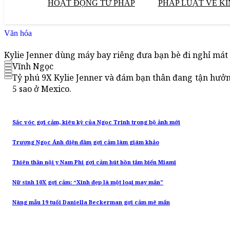
HOẠT ĐỘNG TƯ PHÁP
PHÁP LUẬT VỀ KI
Văn hóa
Kylie Jenner dùng máy bay riêng đưa bạn bè đi nghỉ mát
Vĩnh Ngọc
Tỷ phú 9X Kylie Jenner và đám bạn thân đang tận hưởn
5 sao ở Mexico.
Sắc vóc gợi cảm, kiêu kỳ của Ngọc Trinh trong bộ ảnh mới
Trương Ngọc Ánh diện đầm gợi cảm làm giám khảo
Thiên thần nội y Nam Phi gợi cảm hút hồn tắm biển Miami
Nữ sinh 10X gợi cảm: “Xinh đẹp là một loại may mắn”
Nàng mẫu 19 tuổi Daniella Beckerman gợi cảm mê mẩn