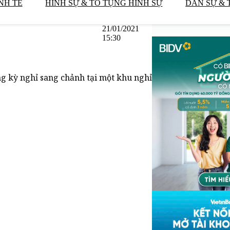
NH TẾ
HÌNH SỰ & TỐ TỤNG HÌNH SỰ
DÂN SỰ & 
21/01/2021
15:30
g kỳ nghỉ sang chảnh tại một khu nghỉ