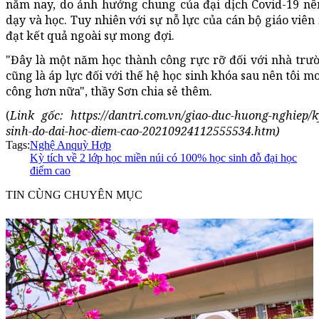
năm nay, do ảnh hưởng chung của đại dịch Covid-19 nê
dạy và học. Tuy nhiên với sự nỗ lực của cán bộ giáo viên
đạt kết quả ngoài sự mong đợi.
"Đây là một năm học thành công rực rỡ đối với nhà trư
cũng là áp lực đối với thế hệ học sinh khóa sau nên tôi m
công hơn nữa", thầy Sơn chia sẻ thêm.
(
Link gốc: https://dantri.com.vn/giao-duc-huong-nghiep/ky
sinh-do-dai-hoc-diem-cao-20210924112555534.htm)
Tags:
Nghệ An
quỳ Hợp
Kỳ tích về 2 lớp học miền núi có 100% học sinh đỗ đại học
điểm cao
TIN CÙNG CHUYÊN MỤC