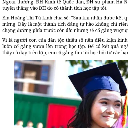
Ngoại thương, ĐH Kinh tế Quốc dân, ĐH sư phạm Hà Nộ
tuyển thẳng vào ĐH do có thành tích học tập tốt.
Em Hoàng Thị Tú Linh chia sẻ: "Sau khi nhận được kết q
mừng. Đây là một thành tích đáng tự hào không chỉ riên
chặng đường phía trước còn dài nhưng sẽ cố gắng vượt q
Vì là người con của dân tộc thiểu số nên điều kiện kinh
luôn cố gắng vươn lên trong học tập. Để có kết quả ng
thầy cô dạy trên lớp, em cố gắng tìm tòi học hỏi từ các b