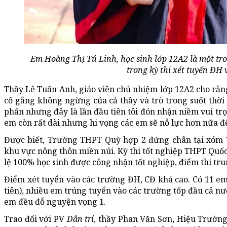
Em Hoàng Thị Tú Linh, học sinh lớp 12A2 là một tro
trong kỳ thi xét tuyển ĐH 
Thầy Lê Tuấn Anh, giáo viên chủ nhiệm lớp 12A2 cho rằn
cố gắng không ngừng của cả thầy và trò trong suốt thời
phấn nhưng đây là lần đầu tiên tôi đón nhận niềm vui tr
em còn rất dài nhưng hi vọng các em sẽ nỗ lực hơn nữa để
Được biết, Trường THPT Quỳ hợp 2 đứng chân tại xóm 
khu vực nông thôn miền núi. Kỳ thi tốt nghiệp THPT Quốc
lệ 100% học sinh được công nhận tốt nghiệp, điểm thi tru
Điểm xét tuyển vào các trường ĐH, CĐ khá cao. Có 11 em
tiên), nhiều em trúng tuyển vào các trường tốp đầu cả nư
em đều đỗ nguyện vọng 1.
Trao đổi với PV
Dân trí
, thầy Phan Văn Sơn, Hiệu Trường