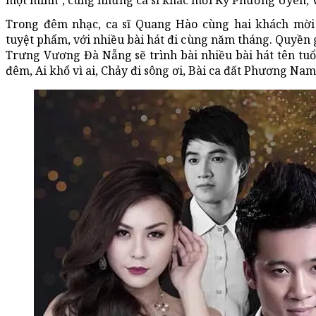
một mình", cùng những ca sĩ khác mời Kỳ Phương Uyên, 
Trong đêm nhạc, ca sĩ Quang Hào cùng hai khách mời 
tuyệt phẩm, với nhiều bài hát đi cùng năm tháng. Quyền 
Trưng Vương Đà Nẵng sẽ trình bài nhiều bài hát tên tuổ
đêm, Ai khổ vì ai, Chảy đi sông ơi, Bài ca đất Phương Nam.