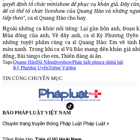
quyết định tổ chức minishow để phục vụ khán giả. Đây cũng 
để có thể tổ chức liveshow của Quang Hào và những ngư
tiếp theo"
, ca sĩ Quang Hào cho hay.
Ngoài những ca khúc nổi tiếng: Lại gần hôn anh, Đoạn k
Mùa đông của anh, Về đây anh, ca sĩ Kỳ Phương Uyên 
những tuyệt phẩm cùng ca sĩ Quang Hào: Em về tinh 
màu xanh. Trong khi ca sĩ Vũ Bảo mang đến khán giả nh
đông, Bài tango cho em, Thiên đàng ái ân.
Tags:
Quang Hào
Đà Nẵng
liveshow
Pháp luật plus
ca sĩ
nhà hát
Kỳ Phương Uyên
Trưng Vương
TIN CÙNG CHUYÊN MỤC
BÁO PHÁP LUẬT VIỆT NAM
Chuyên trang truyền thông Pháp Luật Pháp Luật +
Tổng Biên tập:
Tiến sĩ Vũ Hoài Nam