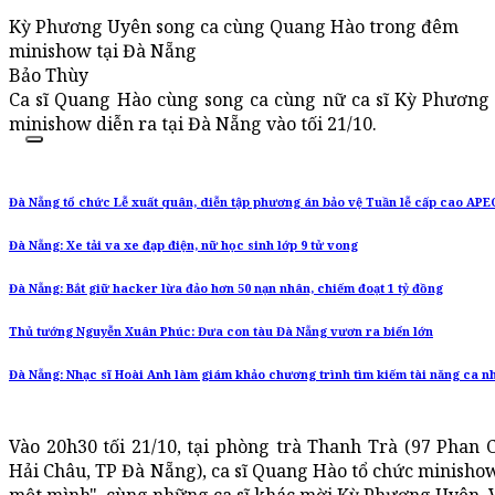
Kỳ Phương Uyên song ca cùng Quang Hào trong đêm
minishow tại Đà Nẵng
Bảo Thùy
Ca sĩ Quang Hào cùng song ca cùng nữ ca sĩ Kỳ Phươn
minishow diễn ra tại Đà Nẵng vào tối 21/10.
Đà Nẵng tổ chức Lễ xuất quân, diễn tập phương án bảo vệ Tuần lễ cấp cao APE
Đà Nẵng: Xe tải va xe đạp điện, nữ học sinh lớp 9 tử vong
Đà Nẵng: Bắt giữ hacker lừa đảo hơn 50 nạn nhân, chiếm đoạt 1 tỷ đồng
Thủ tướng Nguyễn Xuân Phúc: Đưa con tàu Đà Nẵng vươn ra biển lớn
Đà Nẵng: Nhạc sĩ Hoài Anh làm giám khảo chương trình tìm kiếm tài năng ca n
Vào 20h30 tối 21/10, tại phòng trà Thanh Trà (97 Phan 
Hải Châu, TP Đà Nẵng), ca sĩ Quang Hào tổ chức minishow