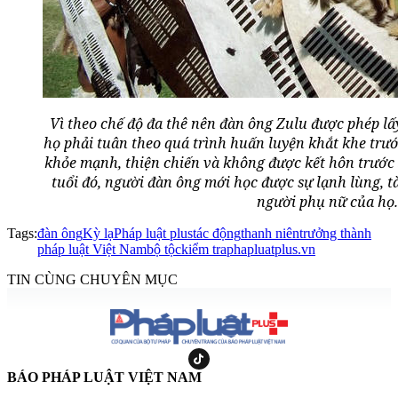
Vì theo chế độ đa thê nên đàn ông Zulu được phép lấy
họ phải tuân theo quá trình huấn luyện khắt khe trư
khỏe mạnh, thiện chiến và không được kết hôn trước 
tuổi đó, người đàn ông mới học được sự lạnh lùng, 
người phụ nữ của họ.
Tags:
đàn ông
Kỳ lạ
Pháp luật plus
tác động
thanh niên
trưởng thành
pháp luật Việt Nam
bộ tộc
kiểm tra
phapluatplus.vn
TIN CÙNG CHUYÊN MỤC
BÁO PHÁP LUẬT VIỆT NAM