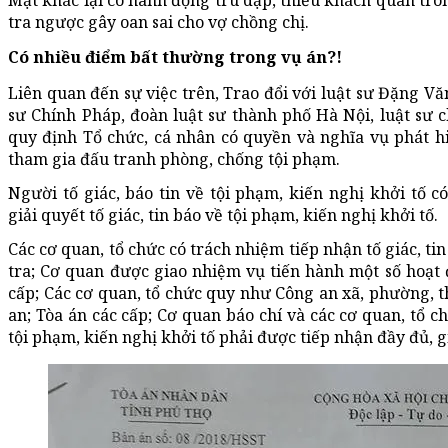
Mặt khác lại có hành động trù dập, thiếu khách quan tron
tra ngược gây oan sai cho vợ chồng chị.
Có nhiều điểm bất thường trong vụ án?!
Liên quan đến sự việc trên, Trao đổi với luật sư Đặng 
sư Chính Pháp, đoàn luật sư thành phố Hà Nội, luật sư ch
quy định Tổ chức, cá nhân có quyền và nghĩa vụ phát hiện, 
tham gia đấu tranh phòng, chống tội phạm.
Người tố giác, báo tin về tội phạm, kiến nghị khởi tố 
giải quyết tố giác, tin báo về tội phạm, kiến nghị khởi tố.
Các cơ quan, tổ chức có trách nhiệm tiếp nhận tố giác, ti
tra; Cơ quan được giao nhiệm vụ tiến hành một số hoạt 
cấp; Các cơ quan, tổ chức quy như Công an xã, phường, 
an; Tòa án các cấp; Cơ quan báo chí và các cơ quan, tổ chứ
tội phạm, kiến nghị khởi tố phải được tiếp nhận đầy đủ, gi