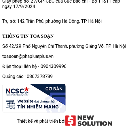
Giấy phép số: 27/GP-CBC của Cục Báo chí - Bộ TT&TT cấp
ngày 17/9/2024
Trụ sở: 142 Trần Phú, phường Hà Đông, TP Hà Nội
THÔNG TIN TÒA SOẠN
Số 42/29 Phố Nguyễn Chí Thanh, phường Giảng Võ, TP. Hà Nội
toasoan@phapluatplus.vn
Điện thoại liên hệ - 0904309996
Quảng cáo : 0867378789
Thiết kế và phát triển bởi