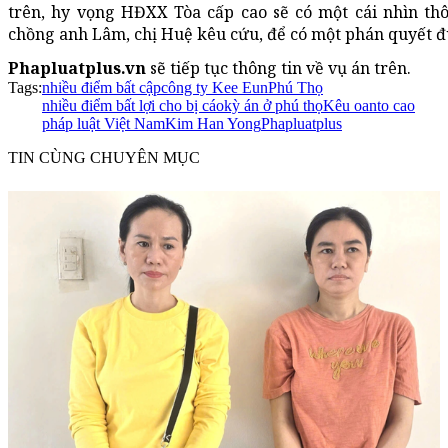
trên, hy vọng HĐXX Tòa cấp cao sẽ có một cái nhìn thô
chồng anh Lâm, chị Huệ kêu cứu, để có một phán quyết đú
Phapluatplus.vn
sẽ tiếp tục thông tin về vụ án trên.
Tags:
nhiều điểm bất cập
công ty Kee Eun
Phú Thọ
nhiều điểm bất lợi cho bị cáo
kỳ án ở phú thọ
Kêu oan
to cao
pháp luật Việt Nam
Kim Han Yong
Phapluatplus
TIN CÙNG CHUYÊN MỤC