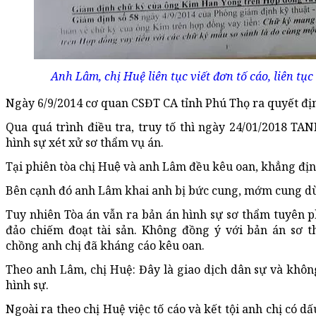
Anh Lâm, chị Huệ liên tục viết đơn tố cáo, liên t
Ngày 6/9/2014 cơ quan CSĐT CA tỉnh Phú Thọ ra quyết định
Qua quá trình điều tra, truy tố thì ngày 24/01/2018 TAN
hình sự xét xử sơ thẩm vụ án.
Tại phiên tòa chị Huệ và anh Lâm đều kêu oan, khẳng định 
Bên cạnh đó anh Lâm khai anh bị bức cung, mớm cung 
Tuy nhiên Tòa án vẫn ra bản án hình sự sơ thẩm tuyên p
đảo chiếm đoạt tài sản. Không đồng ý với bản án sơ
chồng anh chị đã kháng cáo kêu oan.
Theo anh Lâm, chị Huệ: Đây là giao dịch dân sự và khôn
hình sự.
Ngoài ra theo chị Huệ việc tố cáo và kết tội anh chị có 