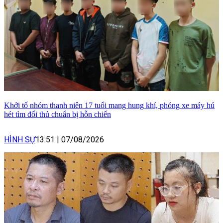
Khởi tố nhóm thanh niên 17 tuổi mang hung khí, phóng xe máy hú
hét tìm đối thủ chuẩn bị hỗn chiến
HÌNH SỰ
13:51
|
07/08/2026