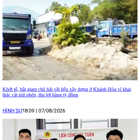
Khởi tố, bắt giam chủ bãi vật liệu xây dựng ở Khánh Hòa vì khai
thác cát trái phép, thu lợi hàng tỷ đồng
HÌNH SỰ
18:09
|
07/08/2026