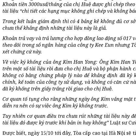
Khoản tiền 3000usd/tháng của chị Huệ được ghi chép theo 
tài liệu “chi tiết các hạng mục không ghi chép và không báo
Trong kết luận giám định thì có 4 bảng kê không đủ cơ sở
chưa thể khẳng định những tài liệu này là giả.
Khoản trả vay và trả lương cho hợp đồng lao động số 017 v
theo dõi trong sổ ngân hàng của công ty Kee Eun nhưng 
xét chứng cứ này.
Về việc ký khống của ông Kim Han Yong: Ông Kim Han Yo
trên một số tài liệu rồi đưa cho chị Huệ và bộ phận hành
không có bằng chứng pháp lý nào để khẳng định đã ký 
chính, kế toán của công ty sử dụng, và không có căn cứ
đã ký khống trên giấy trắng rồi giao cho chị Huệ.
Cơ quan tố tụng cho rằng những ngày ông Kim vắng mặt tạ
diễn ra nên có sự việc ông Kim ký khống trước.
Tuy nhiên cơ quan điều tra chưa rút những tài liệu này đê
tài liệu đó được ký trước khi bản in hay không”
Luật sư Cư
Được biết, ngày 15/10 tới đây, Tòa cấp cao tại Hà Nội sẽ