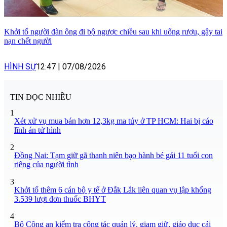
Khởi tố người đàn ông đi bộ ngược chiều sau khi uống rượu, gây tai
nạn chết người
HÌNH SỰ
12:47
|
07/08/2026
TIN ĐỌC NHIỀU
1
Xét xử vụ mua bán hơn 12,3kg ma túy ở TP HCM: Hai bị cáo
lĩnh án tử hình
2
Đồng Nai: Tạm giữ gã thanh niên bạo hành bé gái 11 tuổi con
riêng của người tình
3
Khởi tố thêm 6 cán bộ y tế ở Đắk Lắk liên quan vụ lập khống
3.539 lượt đơn thuốc BHYT
4
Bộ Công an kiểm tra công tác quản lý, giam giữ, giáo dục cải