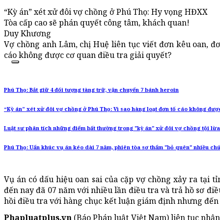
“Kỳ án” xét xử đôi vợ chồng ở Phú Thọ: Hy vọng HĐXX
Tòa cấp cao sẽ phán quyết công tâm, khách quan!
Duy Khương
Vợ chồng anh Lâm, chị Huệ liên tục viết đơn kêu oan, đơn
cáo không được cơ quan điều tra giải quyết?
Phú Thọ: Bắt giữ 4 đối tượng tàng trữ, vận chuyển 7 bánh heroin
“Kỳ án” xét xử đôi vợ chồng ở Phú Thọ: Vì sao hàng loạt đơn tố cáo không được
Luật sư phân tích những điểm bất thường trong "kỳ án" xử đôi vợ chồng tội lừ
Phú Thọ: Uẩn khúc vụ án kéo dài 7 năm, phiên tòa sơ thẩm "bỏ quên" nhiều ch
Vụ án có dấu hiệu oan sai của cặp vợ chồng xảy ra tại 
đến nay đã 07 năm với nhiều lần điều tra và trả hồ sơ điề
hồi điều tra với hàng chục kết luận giám định nhưng đến 
Phapluatplus.vn
(Báo Pháp luật Việt Nam) liên tục nhậ