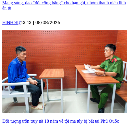
Mang súng, dao "đòi công bằng" cho bạn gái, nhóm thanh niên lĩnh
án tù
HÌNH SỰ
13:13
|
08/08/2026
Đối tượng trốn truy nã 18 năm về tội ma túy bị bắt tại Phú Quốc