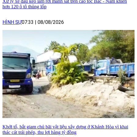
Xử lý xe đầu kéo làm rơi mảnh sắt trên cao tốc Bắc - Nam khiến
hơn 120 ô tô thủng lốp
HÌNH SỰ
07:33
|
08/08/2026
Khởi tố, bắt giam chủ bãi vật liệu xây dựng ở Khánh Hòa vì khai
thác cát trái phép, thu lợi hàng tỷ đồng