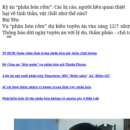
Kỳ án “phân bón rởm”: Các bị cáo, người liên quan thiệt
hại về tinh thần, vật chất như thế nào?
Bùi Yên
Vụ “phân bón rởm” dự kiến tuyên án vào sáng 12/7 nh
Thông báo dời ngày tuyên án với lý do, thẩm phán – chủ to
TP HCM: Ngăn chặn tình trạng phân bón giả, kém chất lượng
Bộ Công an "tiếp quản" vụ phân bón giả Thuận Phong
4 dự án sản xuất phân bón Vinachem: Một "điểm sáng", ba "điểm tối"
Sẽ xử phạt thêm nhiều vi phạm trong lĩnh vực phân bón
Phát hiện hơn 20 tấn phân bón không rõ nguồn gốc ở Đắk Lắk