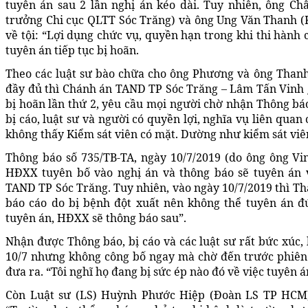
tuyên án sau 2 lần nghị án kéo dài. Tuy nhiên, ông C
trưởng Chi cục QLTT Sóc Trăng) và ông Ung Văn Thanh (Ki
về tội: “Lợi dụng chức vụ, quyền hạn trong khi thi hành c
tuyên án tiếp tục bị hoãn.
Theo các luật sư bào chữa cho ông Phương và ông Thanh,
đầy đủ thì Chánh án TAND TP Sóc Trăng – Lâm Tấn Vinh gọ
bị hoãn lần thứ 2, yêu cầu mọi người chờ nhận Thông báo
bị cáo, luật sư và người có quyền lợi, nghĩa vụ liên quan
không thấy Kiểm sát viên có mặt. Dường như kiểm sát viê
Thông báo số 735/TB-TA, ngày 10/7/2019 (do ông ông Vinh
HĐXX tuyên bố vào nghị án và thông báo sẽ tuyên án v
TAND TP Sóc Trăng. Tuy nhiên, vào ngày 10/7/2019 thì Th
báo cáo do bị bệnh đột xuất nên không thể tuyên án đú
tuyên án, HĐXX sẽ thông báo sau”.
Nhận được Thông báo, bị cáo và các luật sư rất bức xúc,
10/7 nhưng không công bố ngay mà chờ đến trước phiên
đưa ra. “Tôi nghĩ họ đang bị sức ép nào đó về việc tuyên 
Còn Luật sư (LS) Huỳnh Phước Hiệp (Đoàn LS TP HCM) 