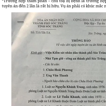
“Trường hợp thẩm phán – chủ toạ bị bệnh là trường hợ
tuyên án đến 2 lần là rất hi hữu. Vụ án phải có khúc mắc