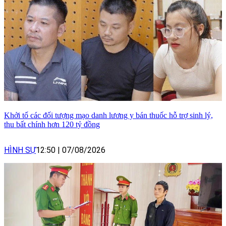
Khởi tố các đối tượng mạo danh lương y bán thuốc hỗ trợ sinh lý,
thu bất chính hơn 120 tỷ đồng
HÌNH SỰ
12:50
|
07/08/2026