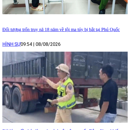
Đối tượng trốn truy nã 18 năm về tội ma túy bị bắt tại Phú Quốc
HÌNH SỰ
09:54
|
08/08/2026