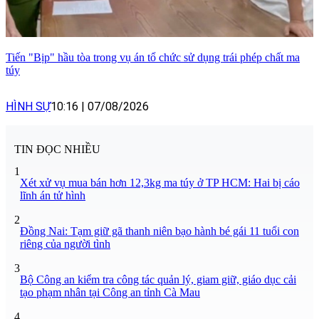
Tiến "Bịp" hầu tòa trong vụ án tổ chức sử dụng trái phép chất ma
túy
HÌNH SỰ
10:16
|
07/08/2026
TIN ĐỌC NHIỀU
1
Xét xử vụ mua bán hơn 12,3kg ma túy ở TP HCM: Hai bị cáo
lĩnh án tử hình
2
Đồng Nai: Tạm giữ gã thanh niên bạo hành bé gái 11 tuổi con
riêng của người tình
3
Bộ Công an kiểm tra công tác quản lý, giam giữ, giáo dục cải
tạo phạm nhân tại Công an tỉnh Cà Mau
4