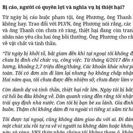
Bị cáo, người có quyền lợi và nghĩa vụ bị thiệt hại?
Từ ngày bị cáo buộc phạm tội, ông Phương, ông Thanh 
không hay. Trao đổi với PLVN, ông Phương nói rằng, các
và ông Thanh còn chưa rõ ràng, thiệt hại đang còn tran
nhân nào yêu cầu hai ông bồi thường. Ông Phương cho rằn
về vật chất và tinh thần.
“Từ ngày bị khởi tố, bắt giam đến khi tại ngoại tôi không 
chưa bị đình chỉ chức vụ, công việc. Từ tháng 6/2017 đến
lương, khoảng 2,7 triệu đồng/tháng. Các khoản khác như p
toàn. Tôi có đơn xin đi làm lại nhưng họ không chấp nhận 
Hai năm qua, tôi chưa được đến nhiệm sở, chưa được làm v
Còn danh dự và tinh thần, thiệt hại rất lớn. Ngày tôi bị b
cứ hỏi ba đâu không về. Dân quanh vùng đồn rằng tôi nhận 
trái quy định nhà nước. Con tôi bị bạn bè xa lánh. Gia đình
buồn. Thậm chí không dám đi ra ngoài vì tiếng xì xầm từ h
Tôi được tại ngoại, cũng không dám giao du với ai. Đi đám
một chút xíu rồi tự ra về vì người ta không dám hoặc khôn
này, rõ ràng, VKS thừa nhận chúng tôi không tham ô, không