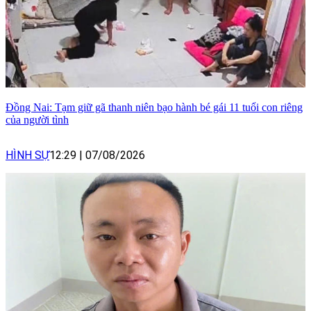
Đồng Nai: Tạm giữ gã thanh niên bạo hành bé gái 11 tuổi con riêng
của người tình
HÌNH SỰ
12:29
|
07/08/2026