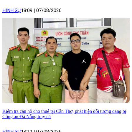
HÌNH SỰ
18:09
|
07/08/2026
Kiểm tra căn hộ cho thuê tại Cần Thơ, phát hiện đối tượng đang bị
Công an Đà Nẵng truy nã
HÌNH SỰ
14:12
|
07/08/2026