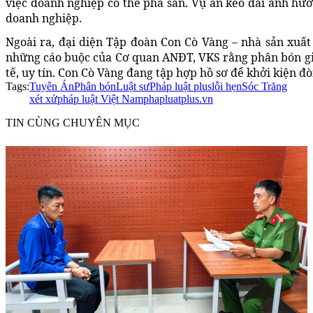
việc doanh nghiệp có thể phá sản. Vụ án kéo dài ảnh hưở
doanh nghiệp.
Ngoài ra, đại diện Tập đoàn Con Cò Vàng – nhà sản xuất
những cáo buộc của Cơ quan ANĐT, VKS rằng phân bón giả 
tế, uy tín. Con Cò Vàng đang tập hợp hồ sơ để khởi kiện đòi
Tags:
Tuyên Án
Phân bón
Luật sư
Pháp luật plus
lỗi hẹn
Sóc Trăng
xét xử
pháp luật Việt Nam
phapluatplus.vn
TIN CÙNG CHUYÊN MỤC