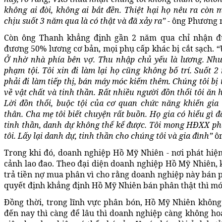
không ai đòi, không ai bắt đền. Thiệt hại họ nêu ra còn 
chịu suốt 3 năm qua là có thật và đã xảy ra”
- ông Phương n
Còn ông Thanh khẳng định gần 2 năm qua chỉ nhận đư
đương 50% lương cơ bản, mọi phụ cấp khác bị cắt sạch.
“
Ở nhờ nhà phía bên vợ. Thu nhập chủ yếu là lương. Nhưng
phạm tội. Tôi xin đi làm lại họ cũng không bố trí. Suốt 2
phải đi làm tiếp thị, bán máy móc kiếm thêm. Chúng tôi bị t
về vật chất và tinh thần. Rất nhiều người đồn thổi tôi ăn 
Lời đồn thổi, buộc tội của cơ quan chức năng khiến gia
thân. Cha mẹ tôi biết chuyện rất buồn. Họ gia có hiểu gì đ
tinh thần, danh dự không thể kể được. Tôi mong HĐXX ph
tôi. Lấy lại danh dự, tinh thần cho chúng tôi và gia đình”
ôn
Trong khi đó, doanh nghiệp Hồ Mỹ Nhiên - nơi phát hiện
cảnh lao đao. Theo đại diện doanh nghiệp Hồ Mỹ Nhiên, 
trả tiền nợ mua phân vì cho rằng doanh nghiệp này bán p
quyết định khẳng định Hồ Mỹ Nhiên bán phân thật thì mới
Đồng thời, trong lĩnh vực phân bón, Hồ Mỹ Nhiên khôn
đến nay thì càng để lâu thì doanh nghiệp càng không ho