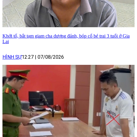
Khởi tố, bắt tạm giam cha dượng đánh, bóp cổ bé trai 3 tuổi ở Gia
Lai
HÌNH SỰ
12:27
|
07/08/2026