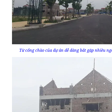
Từ cổng chào của dự án dễ dàng bắt gặp nhiều ng