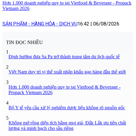
Hơn 1.000 doanh nghiệp quy tụ tại Vietfood & Beverage - Propack
Vietnam 2026
SẢN PHẨM - HÀNG HÓA - DỊCH VỤ
16:42
|
06/08/2026
TIN ĐỌC NHIỀU
1
Định hướng đưa Sa Pa trở thành trung tâm du lịch quốc tế
2
Việt Nam duy trì vị thế xuất nhập khẩu gạo hàng đầu thế giới
3
Hơn 1.000 doanh nghiệp quy tụ tại Vietfood & Beverage -
Propack Vietnam 2026
4
Bộ Y tế yêu cầu xử lý nghiêm dược liệu không rõ nguồn gốc
5
Không mở rộng diện tích bằng mọi giá, Đắk Lắk ưu tiên chất
lượng và minh bạch cho sầu riêng