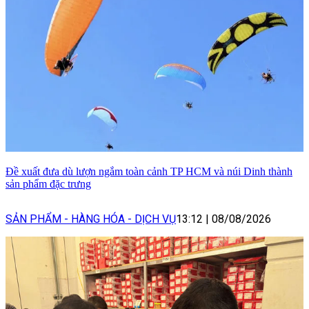
Đề xuất đưa dù lượn ngắm toàn cảnh TP HCM và núi Dinh thành
sản phẩm đặc trưng
SẢN PHẨM - HÀNG HÓA - DỊCH VỤ
13:12
|
08/08/2026