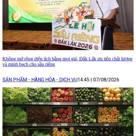
Không mở rộng diện tích bằng mọi giá, Đắk Lắk ưu tiên chất lượng
và minh bạch cho sầu riêng
SẢN PHẨM - HÀNG HÓA - DỊCH VỤ
14:45
|
07/08/2026