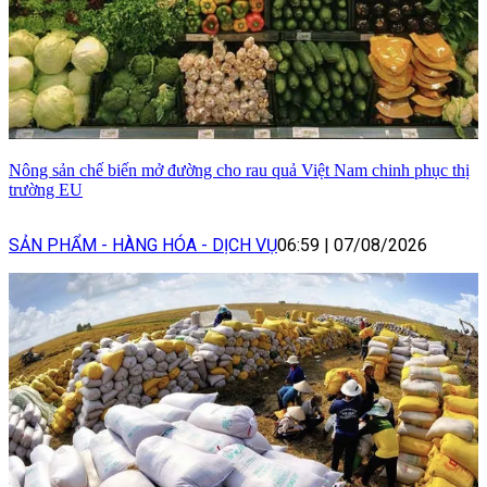
Nông sản chế biến mở đường cho rau quả Việt Nam chinh phục thị
trường EU
SẢN PHẨM - HÀNG HÓA - DỊCH VỤ
06:59
|
07/08/2026