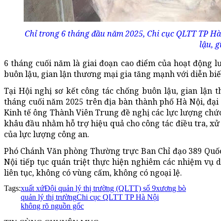
Chỉ trong 6 tháng đầu năm 2025, Chi cục QLTT TP Hà
lậu, 
6 tháng cuối năm là giai đoạn cao điểm của hoạt động lư
buôn lậu, gian lận thương mại gia tăng mạnh với diễn bi
Tại Hội nghị sơ kết công tác chống buôn lậu, gian lận
tháng cuối năm 2025 trên địa bàn thành phố Hà Nội, đạ
Kinh tế ông Thành Viên Trung đề nghị các lực lượng chức 
khâu đầu nhằm hỗ trợ hiệu quả cho công tác điều tra, xử 
của lực lượng công an.
Phó Chánh Văn phòng Thường trực Ban Chỉ đạo 389 Quốc
Nội tiếp tục quán triệt thực hiện nghiêm các nhiệm vụ 
liên tục, không có vùng cấm, không có ngoại lệ.
Tags:
xuất xứ
Đội quản lý thị trường (QLTT) số 9
xương bò
quản lý thị trường
Chi cục QLTT TP Hà Nội
không rõ nguồn gốc