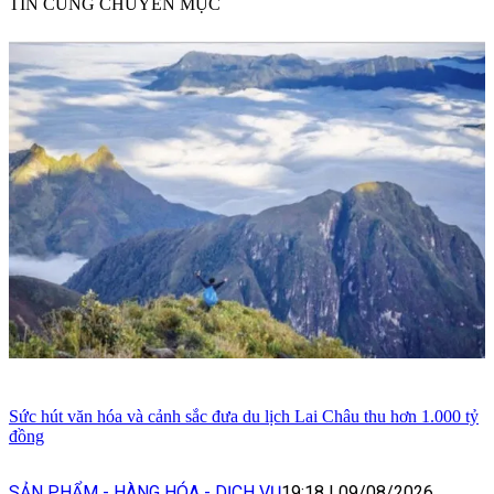
TIN CÙNG CHUYÊN MỤC
Sức hút văn hóa và cảnh sắc đưa du lịch Lai Châu thu hơn 1.000 tỷ
đồng
SẢN PHẨM - HÀNG HÓA - DỊCH VỤ
19:18
|
09/08/2026