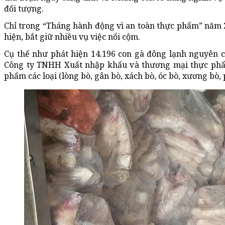
đối tượng.
Chỉ trong “Tháng hành động vì an toàn thực phẩm” năm 2
hiện, bắt giữ nhiều vụ việc nổi cộm.
Cụ thể như phát hiện 14.196 con gà đông lạnh nguyên 
Công ty TNHH Xuất nhập khẩu và thương mại thực phẩm
phẩm các loại (lòng bò, gân bò, xách bò, óc bò, xương bò,