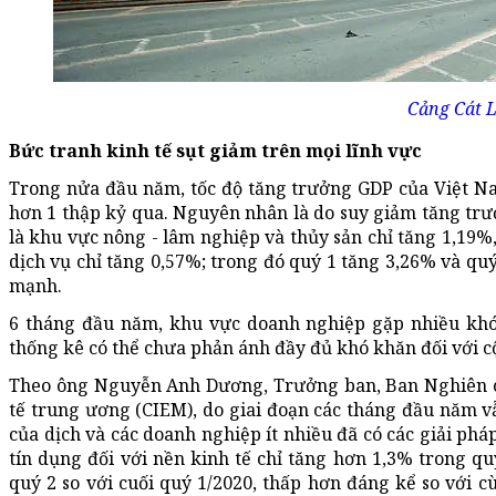
Cảng Cát 
Bức tranh kinh tế sụt giảm trên mọi lĩnh vực
Trong nửa đầu năm, tốc độ tăng trưởng GDP của Việt Na
hơn 1 thập kỷ qua. Nguyên nhân là do suy giảm tăng trưở
là khu vực nông - lâm nghiệp và thủy sản chỉ tăng 1,19%
dịch vụ chỉ tăng 0,57%; trong đó quý 1 tăng 3,26% và quý
mạnh.
6 tháng đầu năm, khu vực doanh nghiệp gặp nhiều khó k
thống kê có thể chưa phản ánh đầy đủ khó khăn đối với 
Theo ông Nguyễn Anh Dương, Trưởng ban, Ban Nghiên c
tế trung ương (CIEM), do giai đoạn các tháng đầu năm v
của dịch và các doanh nghiệp ít nhiều đã có các giải ph
tín dụng đối với nền kinh tế chỉ tăng hơn 1,3% trong qu
quý 2 so với cuối quý 1/2020, thấp hơn đáng kể so với