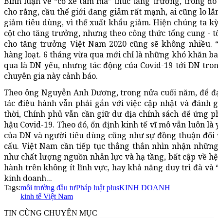
Bình luận về “cỗ xe tam mã” thúc tăng trưởng, trong đ
cho rằng, cầu thế giới đang giảm rất mạnh, ai cũng lo lắ
giảm tiêu dùng, vì thế xuất khẩu giảm. Hiện chúng ta 
cột cho tăng trưởng, nhưng theo công thức tổng cung - t
cho tăng trưởng Việt Nam 2020 cũng sẽ không nhiều. 
hàng loạt. 6 tháng vừa qua mới chỉ là những khó khăn ba
qua là DN yếu, nhưng tác động của Covid-19 tới DN tron
chuyên gia này cảnh báo.
Theo ông Nguyễn Anh Dương, trong nửa cuối năm, để đạ
tác điều hành vẫn phải gắn với việc cập nhật và đánh 
thời, Chính phủ vẫn cần giữ dư địa chính sách để ứng ph
hậu Covid-19. Theo đó, ổn định kinh tế vĩ mô vẫn luôn là
của DN và người tiêu dùng cũng như sự đồng thuận đối vớ
cấu. Việt Nam cần tiếp tục thẳng thắn nhìn nhận những 
như chất lượng nguồn nhân lực và hạ tầng, bất cập về hệ
hành trên không ít lĩnh vực, hay khả năng duy trì đà và
kinh doanh...
Tags:
môi trường đầu tư
Pháp luật plus
KINH DOANH
kinh tế Việt Nam
TIN CÙNG CHUYÊN MỤC