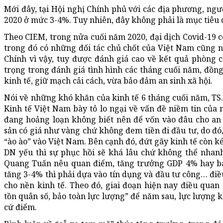
Mới đây, tại Hội nghị Chính phủ với các địa phương, n
2020 ở mức 3-4%. Tuy nhiên, đây không phải là mục tiêu 
Theo CIEM, trong nửa cuối năm 2020, đại dịch Covid-19 cò
trong đó có những đối tác chủ chốt của Việt Nam cũng n
Chính vì vậy, tuy được đánh giá cao về kết quả phòng 
trọng trong đánh giá tình hình các tháng cuối năm, đồn
kinh tế, giữ mạch cải cách, vừa bảo đảm an sinh xã hội.
Nói về những khó khăn của kinh tế 6 tháng cuối năm, TS
Kinh tế Việt Nam bày tỏ lo ngại về vấn đề niềm tin của 
đang hoảng loạn không biết nên để vốn vào đâu cho an 
sản có giá như vàng chứ không đem tiền đi đầu tư, do đó,
“ào ào” vào Việt Nam. Bên cạnh đó, đứt gãy kinh tế còn k
DN yếu thì sự phục hồi sẽ khá lâu chứ không thể nhanh
Quang Tuấn nêu quan điểm, tăng trưởng GDP 4% hay ba
tăng 3-4% thì phải dựa vào tín dụng và đầu tư công… điề
cho nền kinh tế. Theo đó, giai đoạn hiện nay điều quan 
tồn quân số, bảo toàn lực lượng” để năm sau, lực lượng k
cứ điểm.