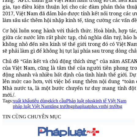
rằng: “APEC đánh giá Việt Nam nằm trong số các nền kinh 
gia, tạo điều kiện thuận lợi cho các đàm phán thỏa thu
2017, Việt Nam đã đảm bảo được tính kết nối trong các ư
làm sâu sắc thêm hội nhập kinh tế, tăng cường các vấn đề
Cơ hội luôn song hành với thách thức. Hoà bình, hợp tác,
giữa các nước lớn rất phức tạp, chủ nghĩa dân tuý, bảo h
không nhỏ đến nền kinh tế thế giới trong đó có Việt N
sẽ phải làm gì để không bị tụt lại phía sau trong dòng ch
Chủ đề “Gắn kết và chủ động thích ứng” của năm ASEAN
của Việt Nam, cũng là tâm thế của người tiên phong tro
động nhanh và nhiều bất định của tình hình thế giới. Dự 
lên mức cao hơn, với việc bổ sung thêm nội dung “toàn
Nhà nước ta, là một bước chuyển tư duy mang tính đột
mới./.
Tags:
xuất khẩu
tiêu dùng
kích cầu
Pháp luật plus
kinh tế Việt Nam
pháp luật Việt Nam
tăng trưởng
phapluatplus.vn
thị trường
TIN CÙNG CHUYÊN MỤC