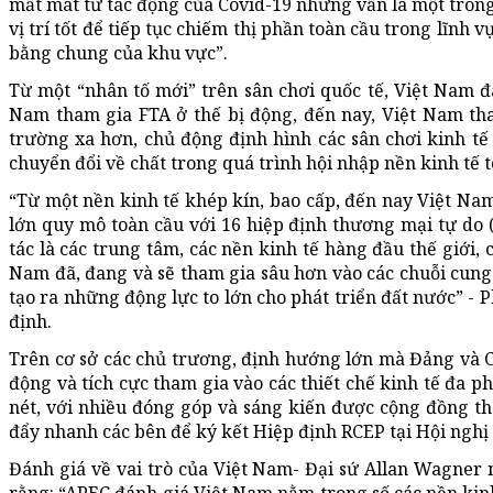
mất mát từ tác động của Covid-19 nhưng vẫn là một tron
vị trí tốt để tiếp tục chiếm thị phần toàn cầu trong lĩnh 
bằng chung của khu vực”.
Từ một “nhân tố mới” trên sân chơi quốc tế, Việt Nam 
Nam tham gia FTA ở thế bị động, đến nay, Việt Nam tha
trường xa hơn, chủ động định hình các sân chơi kinh tế
chuyển đổi về chất trong quá trình hội nhập nền kinh tế 
“Từ một nền kinh tế khép kín, bao cấp, đến nay Việt Nam
lớn quy mô toàn cầu với 16 hiệp định thương mại tự do 
tác là các trung tâm, các nền kinh tế hàng đầu thế giới
Nam đã, đang và sẽ tham gia sâu hơn vào các chuỗi cung 
tạo ra những động lực to lớn cho phát triển đất nước” 
định.
Trên cơ sở các chủ trương, định hướng lớn mà Đảng và C
động và tích cực tham gia vào các thiết chế kinh tế đa 
nét, với nhiều đóng góp và sáng kiến được cộng đồng t
đẩy nhanh các bên để ký kết Hiệp định RCEP tại Hội nghị 
Đánh giá về vai trò của Việt Nam- Đại sứ Allan Wagner