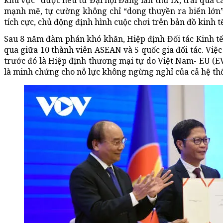
khu vực” được nêu từ Đại hội Đảng lần thứ IX, trải qua c
mạnh mẽ, tự cường không chỉ “dong thuyền ra biển lớn”
tích cực, chủ động định hình cuộc chơi trên bản đồ kinh 
Sau 8 năm đàm phán khó khăn, Hiệp định Đối tác Kinh tế
qua giữa 10 thành viên ASEAN và 5 quốc gia đối tác. Việ
trước đó là Hiệp định thương mại tự do Việt Nam- EU (E
là minh chứng cho nỗ lực không ngừng nghỉ của cả hệ thốn