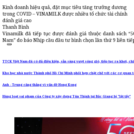
Kinh doanh hiệu quả, đặt mục tiêu tăng trưởng dương
trong COVID – VINAMILK được nhiều tổ chức tài chính
đánh giá cao
Thanh Bình
Vinamilk đã tiếp tục được đánh giá thuộc danh sách “5
Nam” do báo Nhịp cầu đầu tư bình chọn lần thứ 9 liên tiế
TTCK Việt Nam đã có đủ điều kiện, sẵn sàng vượt sóng gió, tiếp tục ra khơi, ch
Kho bạc nhà nước Thành phố Hồ Chí Minh phối hợp chặt chẽ với các cơ quan t
Anh - Trung căng thẳng vì vấn đề Hong Kong
Hàng loạt sai phạm của Công ty xây dựng Tân Thịnh tại Bắc Giang bị "lật tẩy"