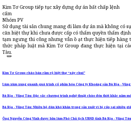
Kim Tơ Group tiếp tục xây dựng dự án bất chấp lệnh
cấm
Nhóm PV
Sử dụng tài sản chung mang đi làm dự án mà không có sự 
căn biệt thự khi chưa được cấp có thẩm quyền thẩm định 
tạm ngưng thi công nhưng vẫn ồ ạt thực hiện tiếp hàng
thức pháp luật mà Kim Tơ Group đang thực hiện tại cá
Tàu.
Kim Tơ Group chào bán rầm rộ biệt thự “xây chui"
Lùm xùm xung quanh quá trình cổ phần hóa Công ty Khoáng sản Bà Rịa - Vũng
Bà Rịa - Vũng Tàu: Đặc sắc chương trình nghệ thuật chào đón thời khắc năm mớ
Bà Rịa - Vũng Tàu: Nhiều hộ dân khó khăn trong sản xuất vì bị cấp sai nhiều g
Ông Nguyễn Công Vinh được bầu làm Phó Chủ tịch UBND tỉnh Bà Rịa - Vũng Tà