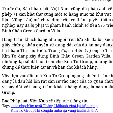
Trước đó, Báo Pháp luật Việt Nam cũng đã phản ánh về
phép 71 căn biệt thự cùng một số hạng mục tại khu vực
Rịa - Vũng Tàu) mà chưa được cấp có thẩm quyền thẩm đ
nghiệp này đã bị phạt vi phạm hành chính số tiền 975 tri
Bình Châu Green Garden Villa.
Hàng trăm khách hàng như ngồi trên lửa khi đã lỡ “xuố
giấy chứng nhận quyền sử dụng đất của dự án này đang
bà Phạm Thị Thu Hiền. Trong đó, bà Hiền (vợ ông Tơ) là 
Kim Tơ đang xây dựng Bình Châu Green Garden Villa. 
nhượng lại số đất nói trên cho Kim Tơ Group, nhưng ôn
chung để thực hiện dự án và bán cho khách hàng.
Vậy dựa vào đâu mà Kim Tơ Group ngang nhiên triển kha
đang là dấu hỏi lớn rất cần sự vào cuộc của cơ quan ch
vị này đối với hàng trăm khách hàng đang là nạn nh
Group.
Báo Pháp luật Việt Nam sẽ tiếp tục thông tin.
Tags:
khắc phục
Kim tơ
xã Thắng Hải
hành vi
trả lại hiện trạng
Kim Tơ Group
Thi công
dự án
bà rịa vũng tàu
thách thức