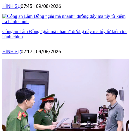
HÌNH SỰ
07:45
|
09/08/2026
Công an Lâm Đồng “giải mã nhanh” đường dây ma túy từ kiểm tra
hành chính
HÌNH SỰ
07:17
|
09/08/2026