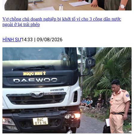
Vợ chồng chủ doanh nghiệp bị khởi tố vì cho 3 công dân nước
ngoài ở lại trái phép
HÌNH SỰ
14:33
|
09/08/2026