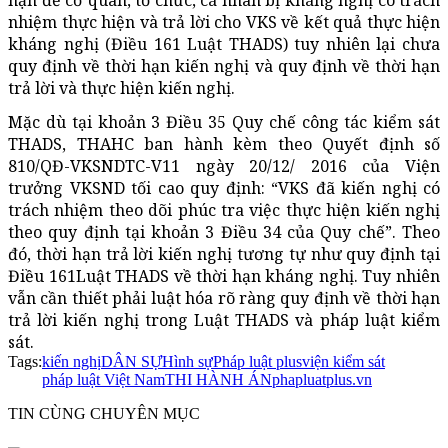
hạn để cơ quan, tổ chức, cá nhân bị kháng nghị có trách
nhiệm thực hiện và trả lời cho VKS về kết quả thực hiện
kháng nghị (Điều 161 Luật THADS) tuy nhiên lại chưa
quy định về thời hạn kiến nghị và quy định về thời hạn
trả lời và thực hiện kiến nghị.
Mặc dù tại khoản 3 Điều 35 Quy chế công tác kiểm sát
THADS, THAHC ban hành kèm theo Quyết định số
810/QĐ-VKSNDTC-V11 ngày 20/12/ 2016 của Viện
trưởng VKSND tối cao quy định: “VKS đã kiến nghị có
trách nhiệm theo dõi phúc tra việc thực hiện kiến nghị
theo quy định tại khoản 3 Điều 34 của Quy chế”. Theo
đó, thời hạn trả lời kiến nghị tương tự như quy định tại
Điều 161Luật THADS về thời hạn kháng nghị. Tuy nhiên
vẫn cần thiết phải luật hóa rõ ràng quy định về thời hạn
trả lời kiến nghị trong Luật THADS và pháp luật kiểm
sát.
Tags:
kiến nghị
DÂN SỰ
Hình sự
Pháp luật plus
viện kiểm sát
pháp luật Việt Nam
THI HÀNH ÁN
phapluatplus.vn
TIN CÙNG CHUYÊN MỤC