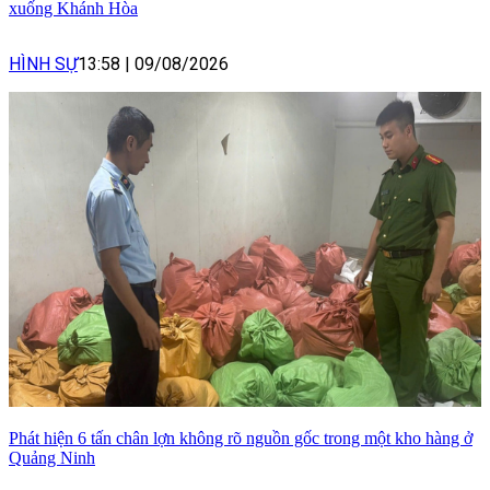
xuống Khánh Hòa
HÌNH SỰ
13:58
|
09/08/2026
Phát hiện 6 tấn chân lợn không rõ nguồn gốc trong một kho hàng ở
Quảng Ninh