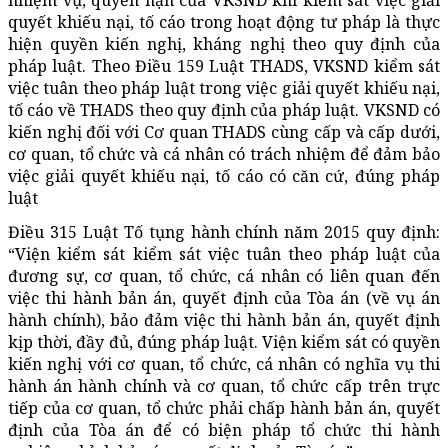
nhiệm vụ, quyền hạn của VKSND khi kiểm sát việc giải
quyết khiếu nại, tố cáo trong hoạt động tư pháp là thực
hiện quyền kiến nghị, kháng nghị theo quy định của
pháp luật. Theo Điều 159 Luật THADS, VKSND kiểm sát
việc tuân theo pháp luật trong việc giải quyết khiếu nại,
tố cáo về THADS theo quy định của pháp luật. VKSND có
kiến nghị đối với Cơ quan THADS cùng cấp và cấp dưới,
cơ quan, tổ chức và cá nhân có trách nhiệm để đảm bảo
việc giải quyết khiếu nại, tố cáo có căn cứ, đúng pháp
luật
Điều 315 Luật Tố tụng hành chính năm 2015 quy định:
“Viện kiểm sát kiểm sát việc tuân theo pháp luật của
đương sự, cơ quan, tổ chức, cá nhân có liên quan đến
việc thi hành bản án, quyết định của Tòa án (về vụ án
hành chính), bảo đảm việc thi hành bản án, quyết định
kịp thời, đầy đủ, đúng pháp luật. Viện kiểm sát có quyền
kiến nghị với cơ quan, tổ chức, cá nhân có nghĩa vụ thi
hành án hành chính và cơ quan, tổ chức cấp trên trực
tiếp của cơ quan, tổ chức phải chấp hành bản án, quyết
định của Tòa án để có biện pháp tổ chức thi hành