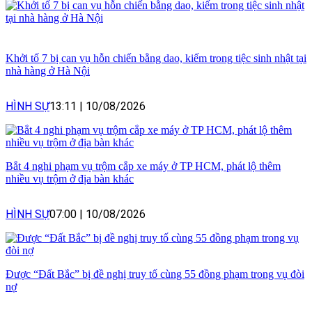
Khởi tố 7 bị can vụ hỗn chiến bằng dao, kiếm trong tiệc sinh nhật tại
nhà hàng ở Hà Nội
HÌNH SỰ
13:11
|
10/08/2026
Bắt 4 nghi phạm vụ trộm cắp xe máy ở TP HCM, phát lộ thêm
nhiều vụ trộm ở địa bàn khác
HÌNH SỰ
07:00
|
10/08/2026
Được “Đất Bắc” bị đề nghị truy tố cùng 55 đồng phạm trong vụ đòi
nợ