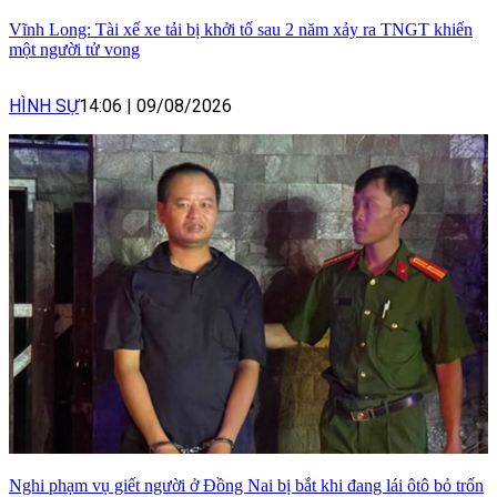
Vĩnh Long: Tài xế xe tải bị khởi tố sau 2 năm xảy ra TNGT khiến
một người tử vong
HÌNH SỰ
14:06
|
09/08/2026
Nghi phạm vụ giết người ở Đồng Nai bị bắt khi đang lái ôtô bỏ trốn