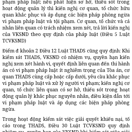
phạm pháp luật; nếu phát hiện sơ hở, thiếu sót trong
hoạt động quản lý thì kiến nghị cơ quan, tổ chức hữu
quan khắc phục và áp dụng các biện pháp phòng ngừa
vi phạm pháp luật và tội phạm. Cơ quan, tổ chức và cá
nhân liên quan có trách nhiệm xem xét, trả lời kiến nghị
của VKSND theo quy định của pháp luật (Điều 5 Luật
TCVKSND)
Điểm đ khoản 2 Điều 12 Luật THADS cũng quy định: Khi
kiểm sát THADS, VKSND có nhiệm vụ, quyền hạn kiến
nghị xem xét hành vi, quyết định liên quan đến thi hành
án có vi phạm pháp luật ít nghiêm trọng của Tòa án, cơ
quan THADS cùng cấp hoặc cấp dưới, yêu cầu khắc phục
vi phạm pháp luật và xử lý người vi phạm; kiến nghị cơ
quan, tổ chức liên quan có sơ hở, thiếu sót trong hoạt
động quản lý khắc phục nguyên nhân, điều kiện dẫn tới
vi phạm pháp luật và áp dụng các biện pháp phòng
ngừa.
Trong hoạt động kiểm sát việc giải quyết khiếu nại, tố
cáo trong THADS, Điều 30 Luật TCVKSND quy định