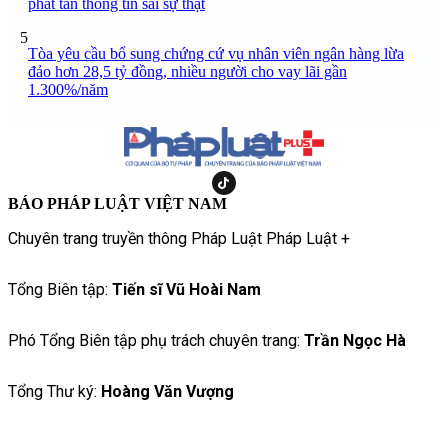
phát tán thông tin sai sự thật
5
Tòa yêu cầu bổ sung chứng cứ vụ nhân viên ngân hàng lừa
đảo hơn 28,5 tỷ đồng, nhiều người cho vay lãi gần
1.300%/năm
BÁO PHÁP LUẬT VIỆT NAM
Chuyên trang truyền thông Pháp Luật Pháp Luật +
Tổng Biên tập:
Tiến sĩ Vũ Hoài Nam
Phó Tổng Biên tập phụ trách chuyên trang:
Trần Ngọc Hà
Tổng Thư ký:
Hoàng Văn Vượng