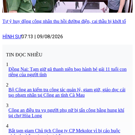
Tự ý huy động công nhân thu hồi đường điện, cai thầu bị khởi tố
HÌNH SỰ
07:13
|
09/08/2026
TIN ĐỌC NHIỀU
1
Đồng Nai: Tạm giữ gã thanh niên bạo hành bé gái 11 tuổi con
riêng của người tình
2
Bộ Công an kiểm tra công tác quản lý, giam giữ, giáo dục cải
tạo phạm nhân tại Công an tỉnh Cà Mau
3
Công an điều tra vụ người phụ nữ bị tấn công bằng hung khí
tại chợ Hòa Long
4
Bắt tạm giam Chủ tịch Công ty CP Mekolor vì bị cáo buộc