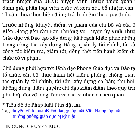
trách nhiệm của UBND huyện Vĩnh Thuận thiếu quan t
đánh giá, phân loại viên chức và xem xét, bổ nhiệm cán
Thuận chưa thực hiện đúng trách nhiệm theo quy định...
Trước những khuyết điểm, vi phạm của chi bộ và của 
Kiên Giang yêu cầu Ban Thường vụ Huyện ủy Vĩnh Thuậ
Giáo dục và Đào tạo xây dựng kế hoạch khắc phục nhữn
trong công tác xây dựng Đảng, quản lý tài chính, tài 
công tác kiểm tra, giám sát; đồng thời tiến hành kiểm đi
chức có vi phạm.
Chủ động phối hợp với lãnh đạo Phòng Giáo dục và Đào tạo
tổ chức, cán bộ; thực hành tiết kiệm, phòng, chống tha
tác quản lý tài chính, tài sản, xây dựng cơ bản; thu hồ
không đúng thẩm quyền; chỉ đạo kiểm điểm theo quy trìn
phù hợp đối với ông Tâm và các cá nhân có liên quan.
* Tiêu đề do Pháp luật Plus đặt lại.
Tags:
huyện vĩnh thuận
KiênGiang
pháp luật Việt Nam
pháp luật
trưởng phòng giáo dục bị kỷ luật
TIN CÙNG CHUYÊN MỤC