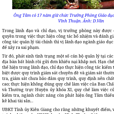
Ông Tâm có 17 năm giữ chức Trưởng Phòng Giáo dục
Vĩnh Thuận. Ảnh: D.Vân
Trong lãnh đạo và chỉ đạo, vị trưởng phòng này được 
quyền trong việc thực hiện công tác bổ nhiệm và đánh gi
công tác quản lý tài chính thì vị lãnh đạo ngành giáo dụ
để xảy ra sai phạm.
Từ đó, phát sinh tình trạng một số cán bộ quản lý tại cá
địa bàn bất bình rồi gửi đơn khiếu nại khắp nơi. Hạn c
thể hiện trong lãnh đạo, chỉ đạo thực hiện công tác kiểm 
biệt được quy trình giám sát chuyên đề và giám sát thườ
tra, giám sát chưa bảo đảm quy trình, quy định nên ch
cao; thực hiện không đúng quy chế làm việc của Ban Ch
và Thường trực Huyện ủy khóa XI, quy chế làm việc của
kiểm tra, ngành chức năng còn phát hiện ông Tâm thiế
kê khai tài sản...
UBKT Tỉnh ủy Kiên Giang cho rằng những khuyết điểm, v