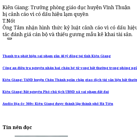
Kiên Giang: Trưởng phòng giáo dục huyện Vĩnh Thuận
bị cảnh cáo vì có dấu hiệu lạm quyền
T.Nốt
Ông Tâm nhận hình thức kỷ luật cảnh cáo vì có dấu hiệ
tác đánh giá cán bộ và thiếu gương mẫu kê khai tài sản.
Thanh tra phát hiện sai phạm gần 46 tỷ đồng tại tỉnh Kiên Giang
Công an điều tra nguyên nhân hai cháu bé tử vong bất thường trong phòng ngủ
Kiên Giang: TAND huyện Châu Thành ngăn chặn giao dịch tài sản liệu bất thườ
Kiên Giang: Bắt nguyên Phó chủ tịch UBND xã sai phạm đất đai
Audio Địa ốc 360s: Kiên Giang được thành lập thành phố Hà Tiên
Tin nên đọc