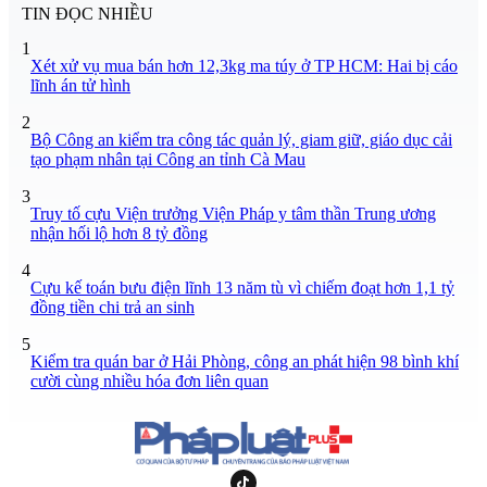
TIN ĐỌC NHIỀU
1
Xét xử vụ mua bán hơn 12,3kg ma túy ở TP HCM: Hai bị cáo
lĩnh án tử hình
2
Bộ Công an kiểm tra công tác quản lý, giam giữ, giáo dục cải
tạo phạm nhân tại Công an tỉnh Cà Mau
3
Truy tố cựu Viện trưởng Viện Pháp y tâm thần Trung ương
nhận hối lộ hơn 8 tỷ đồng
4
Cựu kế toán bưu điện lĩnh 13 năm tù vì chiếm đoạt hơn 1,1 tỷ
đồng tiền chi trả an sinh
5
Kiểm tra quán bar ở Hải Phòng, công an phát hiện 98 bình khí
cười cùng nhiều hóa đơn liên quan