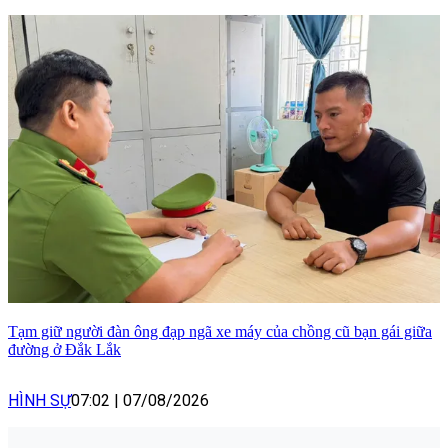
Tạm giữ người đàn ông đạp ngã xe máy của chồng cũ bạn gái giữa
đường ở Đắk Lắk
HÌNH SỰ
07:02
|
07/08/2026