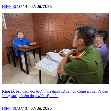
HÌNH SỰ
07:14
|
07/08/2026
Khởi tố, bắt giam đối tượng giả danh nữ cán bộ Công an để lừa đảo
"chạy án", chiếm đoạt 400 triệu đồng
HÌNH SỰ
07:13
|
07/08/2026