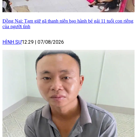
Đồng Nai: Tạm giữ gã thanh niên bạo hành bé gái 11 tuổi con riêng
của người tình
HÌNH SỰ
12:29
|
07/08/2026