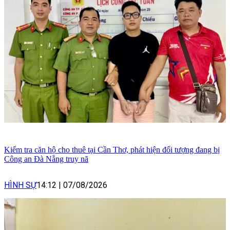
Kiểm tra căn hộ cho thuê tại Cần Thơ, phát hiện đối tượng đang bị
Công an Đà Nẵng truy nã
HÌNH SỰ
14:12
|
07/08/2026