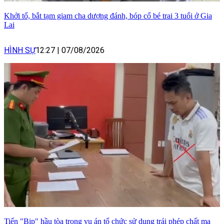
Khởi tố, bắt tạm giam cha dượng đánh, bóp cổ bé trai 3 tuổi ở Gia
Lai
HÌNH SỰ
12:27
|
07/08/2026
Tiến "Bịp" hầu tòa trong vụ án tổ chức sử dụng trái phép chất ma