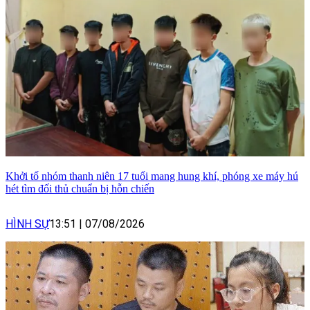
Khởi tố nhóm thanh niên 17 tuổi mang hung khí, phóng xe máy hú
hét tìm đối thủ chuẩn bị hỗn chiến
HÌNH SỰ
13:51
|
07/08/2026