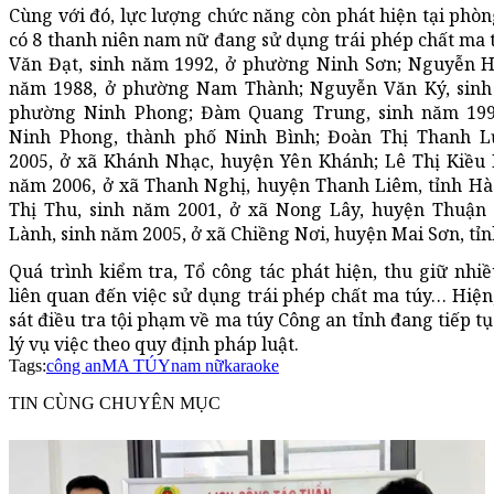
Cùng với đó, lực lượng chức năng còn phát hiện tại phòn
có 8 thanh niên nam nữ đang sử dụng trái phép chất ma
Văn Đạt, sinh năm 1992, ở phường Ninh Sơn; Nguyễn Hả
năm 1988, ở phường Nam Thành; Nguyễn Văn Ký, sinh
phường Ninh Phong; Đàm Quang Trung, sinh năm 19
Ninh Phong, thành phố Ninh Bình; Đoàn Thị Thanh L
2005, ở xã Khánh Nhạc, huyện Yên Khánh; Lê Thị Kiều 
năm 2006, ở xã Thanh Nghị, huyện Thanh Liêm, tỉnh H
Thị Thu, sinh năm 2001, ở xã Nong Lây, huyện Thuận 
Lành, sinh năm 2005, ở xã Chiềng Nơi, huyện Mai Sơn, tỉn
Quá trình kiểm tra, Tổ công tác phát hiện, thu giữ nhiề
liên quan đến việc sử dụng trái phép chất ma túy… Hiệ
sát điều tra tội phạm về ma túy Công an tỉnh đang tiếp tụ
lý vụ việc theo quy định pháp luật.
Tags:
công an
MA TÚY
nam nữ
karaoke
TIN CÙNG CHUYÊN MỤC