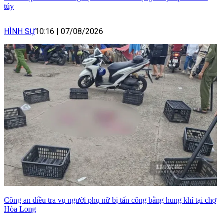
túy
HÌNH SỰ
10:16
|
07/08/2026
Công an điều tra vụ người phụ nữ bị tấn công bằng hung khí tại chợ
Hòa Long