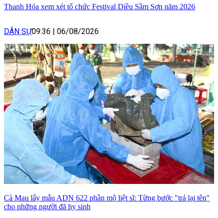
Thanh Hóa xem xét tổ chức Festival Diều Sầm Sơn năm 2026
DÂN SỰ
09:36
|
06/08/2026
Cà Mau lấy mẫu ADN 622 phần mộ liệt sĩ: Từng bước "trả lại tên"
cho những người đã hy sinh