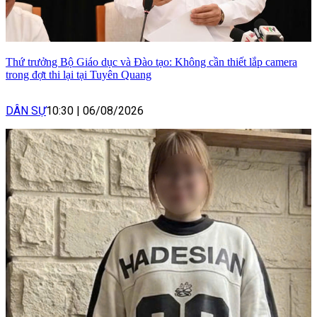
Thứ trưởng Bộ Giáo dục và Đào tạo: Không cần thiết lắp camera
trong đợt thi lại tại Tuyên Quang
DÂN SỰ
10:30
|
06/08/2026