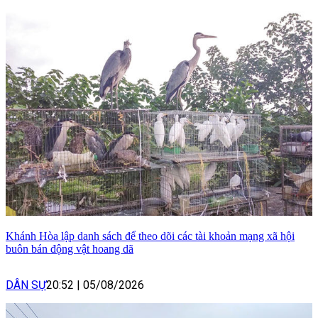
Khánh Hòa lập danh sách để theo dõi các tài khoản mạng xã hội
buôn bán động vật hoang dã
DÂN SỰ
20:52
|
05/08/2026