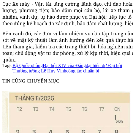
Cục Xe máy - Vận tải tăng cường lãnh đạo, chỉ đạo hoàn
lượng, phương tiện; bảo đảm mọi cán bộ, lái xe tham g
nhiệm, vinh dự, tự hào được phục vụ Đại hội; tiếp tục tổ
theo đúng kế hoạch đã xác định, bảo đảm chất lượng, hiệ
Bên cạnh đó, các đơn vị làm nhiệm vụ cần tập trung củn
sót về mặt kỹ thuật làm ảnh hưởng đến kết quả thực h
tiện tham gia; kiểm tra các trang thiết bị, hóa nghiệm xă
toàn; chủ động vật tư dự phòng, xử lý kịp thời, hiệu quả
quân,...
Tags:
Bộ Quốc phòng
Đại hội XIV của Đảng
đại biểu dự Đại hội
Thượng tướng Lê Huy Vịnh
công tác chuẩn bị
TIN CÙNG CHUYÊN MỤC