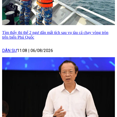
Tìm thấy thi thể 2 ngư dân mất tích sau vụ tàu cá chạy vòng tròn
trên biển Phú Quốc
DÂN SỰ
11:08
|
06/08/2026