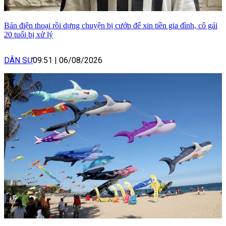
Bán điện thoại rồi dựng chuyện bị cướp để xin tiền gia đình, cô gái
20 tuổi bị xử lý
DÂN SỰ
09:51
|
06/08/2026