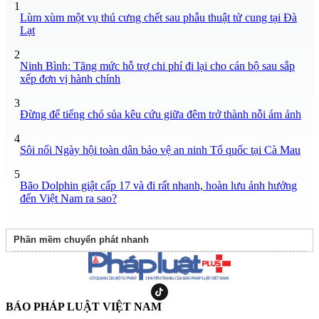
1
Lùm xùm một vụ thú cưng chết sau phẫu thuật tử cung tại Đà
Lạt
2
Ninh Bình: Tăng mức hỗ trợ chi phí đi lại cho cán bộ sau sắp
xếp đơn vị hành chính
3
Đừng để tiếng chó sủa kêu cứu giữa đêm trở thành nỗi ám ảnh
4
Sôi nổi Ngày hội toàn dân bảo vệ an ninh Tổ quốc tại Cà Mau
5
Bão Dolphin giật cấp 17 và đi rất nhanh, hoàn lưu ảnh hưởng
đến Việt Nam ra sao?
Phần mềm chuyển phát nhanh
BÁO PHÁP LUẬT VIỆT NAM