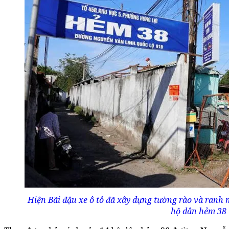
Hiện Bãi đậu xe ô tô đã xây dựng tường rào và ranh m
hộ dân hẻm 38