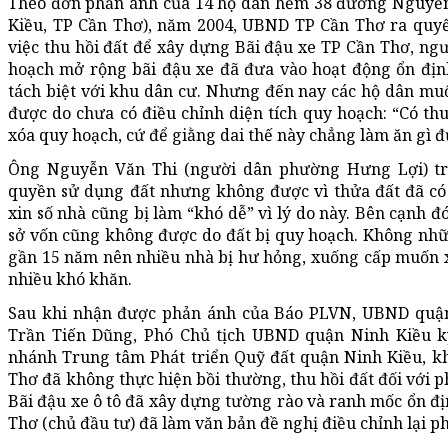
Theo đơn phản ánh của 14 hộ dân hẻm 38 đường Nguyễ
Kiều, TP Cần Thơ), năm 2004, UBND TP Cần Thơ ra quyế
việc thu hồi đất để xây dựng Bãi đậu xe TP Cần Thơ, ngư
hoạch mở rộng bãi đậu xe đã đưa vào hoạt động ổn địn
tách biệt với khu dân cư. Nhưng đến nay các hộ dân m
được do chưa có điều chỉnh diện tích quy hoạch: “Có thu 
xóa quy hoạch, cứ để giằng dai thế này chẳng làm ăn gì đ
Ông Nguyễn Văn Thi (người dân phường Hưng Lợi) tr
quyền sử dụng đất nhưng không được vì thửa đất đã có q
xin số nhà cũng bị làm “khó dễ” vì lý do này. Bên cạnh 
sở vốn cũng không được do đất bị quy hoạch. Không nhữn
gần 15 năm nên nhiều nhà bị hư hỏng, xuống cấp muốn 
nhiều khó khăn.
Sau khi nhận được phản ánh của Báo PLVN, UBND quận 
Trần Tiến Dũng, Phó Chủ tịch UBND quận Ninh Kiều ký
nhánh Trung tâm Phát triển Quỹ đất quận Ninh Kiều, kh
Thơ đã không thực hiện bồi thường, thu hồi đất đối với p
Bãi đậu xe ô tô đã xây dựng tường rào và ranh mốc ổn địn
Thơ (chủ đầu tư) đã làm văn bản đề nghị điều chỉnh lại ph