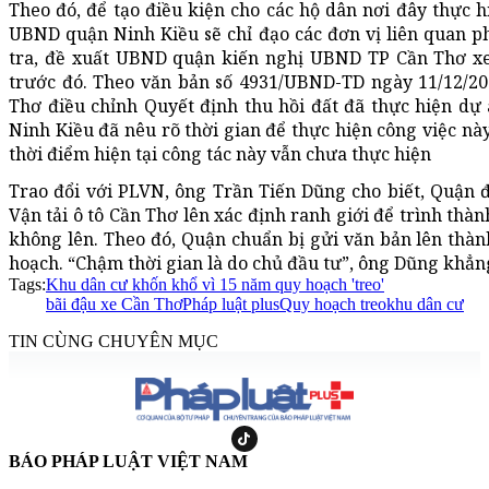
Theo đó, để tạo điều kiện cho các hộ dân nơi đây thực 
UBND quận Ninh Kiều sẽ chỉ đạo các đơn vị liên quan ph
tra, đề xuất UBND quận kiến nghị UBND TP Cần Thơ xem
trước đó. Theo văn bản số 4931/UBND-TD ngày 11/12/20
Thơ điều chỉnh Quyết định thu hồi đất đã thực hiện d
Ninh Kiều đã nêu rõ thời gian để thực hiện công việc này
thời điểm hiện tại công tác này vẫn chưa thực hiện
Trao đổi với PLVN, ông Trần Tiến Dũng cho biết, Quận 
Vận tải ô tô Cần Thơ lên xác định ranh giới để trình thà
không lên. Theo đó, Quận chuẩn bị gửi văn bản lên thà
hoạch. “Chậm thời gian là do chủ đầu tư”, ông Dũng khẳn
Tags:
Khu dân cư khốn khổ vì 15 năm quy hoạch 'treo'
bãi đậu xe Cần Thơ
Pháp luật plus
Quy hoạch treo
khu dân cư
TIN CÙNG CHUYÊN MỤC
BÁO PHÁP LUẬT VIỆT NAM