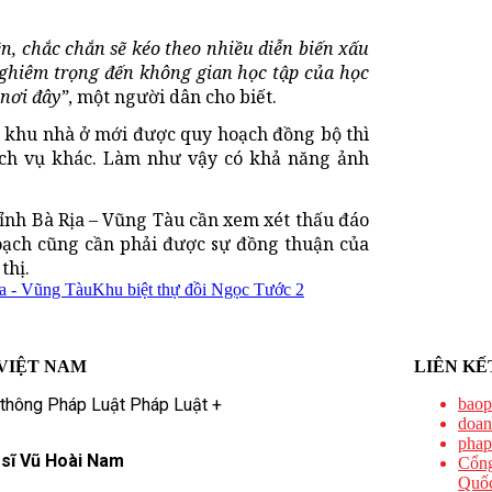
, chắc chắn sẽ kéo theo nhiều diễn biến xấu
nghiêm trọng đến không gian học tập của học
nơi đây”
, một người dân cho biết.
án khu nhà ở mới được quy hoạch đồng bộ thì
dịch vụ khác. Làm như vậy có khả năng ảnh
tỉnh Bà Rịa – Vũng Tàu cần xem xét thấu đáo
hoạch cũng cần phải được sự đồng thuận của
thị.
a - Vũng Tàu
Khu biệt thự đồi Ngọc Tước 2
VIỆT NAM
LIÊN KẾ
 thông Pháp Luật Pháp Luật +
baop
doan
phap
 sĩ Vũ Hoài Nam
Cổng
Quốc