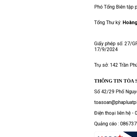
Phó Tổng Biên tập p
Tổng Thư ký:
Hoàng
Giấy phép số: 27/G
17/9/2024
Trụ sở: 142 Trần Ph
THÔNG TIN TÒA 
Số 42/29 Phố Nguyễ
toasoan@phapluatpl
Điện thoại liên hệ 
Quảng cáo : 08673