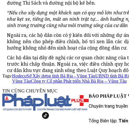
đường Thi Sách và đường nội bộ kế bên.
“Nếu cho xây dựng một khách sạn có quy mô lớn như trên
như kẹt xe, tiếng ồn, mất an ninh trật tự… ảnh hưởng 
sinh trong trường cũng như môi trường sống của cư dân 
Ngoài ra, các hộ dân còn có ý kiến đối với những dự 
không nên cho phép điều chỉnh, bố trí xen lẫn các 
hưởng không nhỏ đến sinh hoạt của cộng đồng dân cư.
Các hộ dân tại đây đề nghị các cơ quan chức năng của 
trước khi chấp thuận. Ngoài ra, việc điều chỉnh quy 
cư dân khu vực đang sinh sống theo Luật Quy hoạch đô 
Tags:
Hodeco
Sở Xây dựng tỉnh Bà Rịa - Vũng Tàu
UBND tỉnh Bà Rị
Vũng Tàu
Công ty Cổ phần Phát triển Nhà Bà Rịa – Vũng Tàu
TIN CÙNG CHUYÊN MỤC
BÁO PHÁP LUẬT 
Chuyên trang truyền
Tổng Biên tập:
Tiến