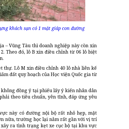
 dựng khách sạn có 1 mặt giáp con đường
ịa – Vũng Tàu thì doanh nghiệp này còn xin
 2. Theo đó, lô B xin điều chỉnh từ 06 lô biệt
n.
iệt thự. Lô M xin điều chỉnh 40 lô nhà liên kế
 giảm đất quy hoạch của Học viện Quốc gia từ
 không đồng ý tại phiếu lấy ý kiến nhân dân
phải theo tiêu chuẩn, yên tĩnh, đáp ứng yêu
vực này có đường nội bộ rất nhỏ hẹp, mặt
 nữa, trường học lại nằm rất gần với vị trí
xảy ra tình trạng kẹt xe cục bộ tại khu vực