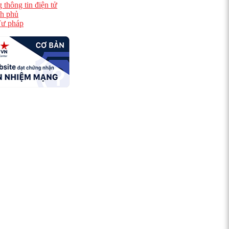
 thông tin điện tử
h phủ
ư pháp