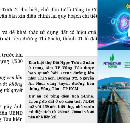
 Tước 2 cho biết, chủ đầu tư là Công ty Cổ
ăn bản xin điều chỉnh lại quy hoạch chi tiết
h và để khai thác sử dụng đất có hiệu quả,
 (mặt tiền đường Thi Sách), thành 01 lô đất
 trước khi
dựng 1/500
Khu biệt thự Đồi Ngọc Tước 2
nằm
ở trung tâm TP Vũng Tàu
được
bao quanh bởi 3 trục đường lớn
ông xen lẫn
như Thi Sách, Đường 3/2, Nguyễn
 với không
An Ninh cùng tuyến đường liên
thông Vũng Tàu - TP HCM.
g tôi quyết
Dự án có tổng diện tích 14,3ha.
Trong đó đất ở có diện tích 74.456
ẽ gây ảnh
m2 với 159 nền biệt thự, nhà vườn
có diện tích từ 280m2 -700m2 và 40
n đến UBND
nền nhà liền kế.
g Tàu kiến