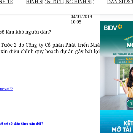
NH TẾ
HÌNH SỰ & TỐ TỤNG HÌNH SỰ
DÂN SỰ & 
04/01/2019
10:05
 sẽ làm khó người dân?
c Tước 2 do Công ty Cổ phần Phát triển Nhà
 xin điều chỉnh quy hoạch dự án gây bất lợi
hư vại"?
sẽ có số dân tăng gấp đôi?