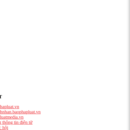
T
hapluat.vn
hnhan.baophapluat.vn
luatmedia.vn
 thông tin điện tử
 hội