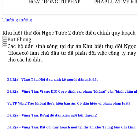
HOẠT ĐỘNG TƯ PHÁP
PHÁP LUẬT VỀ KI
Thương trường
Khu biệt thự đồi Ngọc Tước 2 được điều chỉnh quy hoạch
Bạt Phong
Các hộ dân sinh sống tại dự án Khu biệt thự đồi Ngọ
(Hodeco) làm chủ đầu tư đã phản đối việc công ty này
cho các hộ dân.
Bà Rịa - Vũng Tàu: Nỗi đau sinh kế người dân mất đất
Bà Rịa – Vũng Tàu: Vì sao DIC Corp dính sai phạm "khủng" vẫn "bình chân n
Vụ TP Vũng Tàu không thực hiện bản án: Có dấu hiệu vi phạm pháp luật?
Bà Rịa – Vũng Tàu: Đừng để dân kiện mới bồi thường
Bà Rịa – Vũng Tàu: Đất cũ, quy hoạch mới tại dự án Khu Trung tâm Chí Linh 