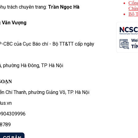
Cổng
hụ trách chuyên trang:
Trần Ngọc Hà
Chín
Bộ T
 Văn Vượng
P-CBC của Cục Báo chí - Bộ TT&TT cấp ngày
ú, phường Hà Đông, TP Hà Nội
SOẠN
n Chí Thanh, phường Giảng Võ, TP. Hà Nội
us.vn
- 0904309996
78789