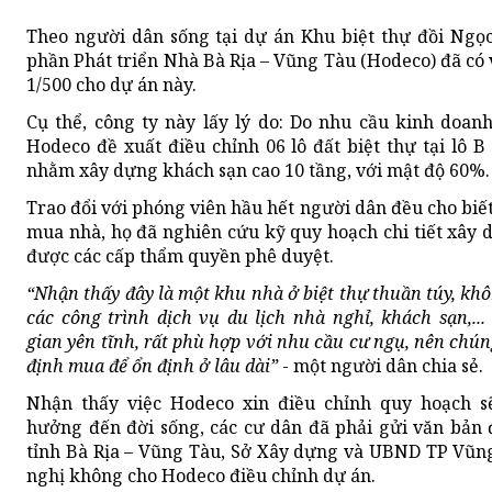
Theo người dân sống tại dự án Khu biệt thự đồi Ngọc
phần Phát triển Nhà Bà Rịa – Vũng Tàu (Hodeco) đã có v
1/500 cho dự án này.
Cụ thể, công ty này lấy lý do: Do nhu cầu kinh doan
Hodeco đề xuất điều chỉnh 06 lô đất biệt thự tại lô B
nhằm xây dựng khách sạn cao 10 tầng, với mật độ 60%.
Trao đổi với phóng viên hầu hết người dân đều cho biết
mua nhà, họ đã nghiên cứu kỹ quy hoạch chi tiết xây 
được các cấp thẩm quyền phê duyệt.
“Nhận thấy đây là một khu nhà ở biệt thự thuần túy, kh
các công trình dịch vụ du lịch nhà nghỉ, khách sạn,...
gian yên tĩnh, rất phù hợp với nhu cầu cư ngụ, nên chún
định mua để ổn định ở lâu dài”
- một người dân chia sẻ.
Nhận thấy việc Hodeco xin điều chỉnh quy hoạch s
hưởng đến đời sống, các cư dân đã phải gửi văn bả
tỉnh Bà Rịa – Vũng Tàu, Sở Xây dựng và UBND TP Vũn
nghị không cho Hodeco điều chỉnh dự án.