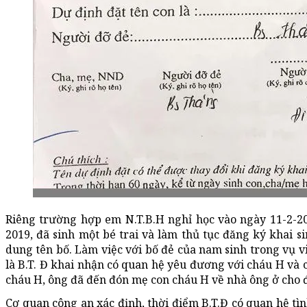
Riêng trường hợp em N.T.B.H nghỉ học vào ngày 11-2-2019
2019, đã sinh một bé trai và làm thủ tục đăng ký khai si
dung tên bố. Làm việc với bố đẻ của nam sinh trong vụ vi
là B.T. Đ khai nhận có quan hệ yêu đương với cháu H và c
cháu H, ông đã đến đón mẹ con cháu H về nhà ông ở cho 
Cơ quan công an xác định, thời điểm B.T.Đ có quan hệ tìn