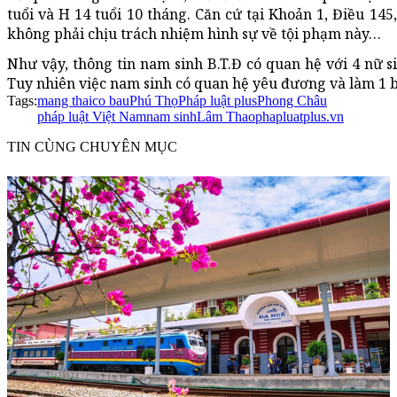
tuổi và H 14 tuổi 10 tháng. Căn cứ tại Khoản 1, Điều 145
không phải chịu trách nhiệm hình sự về tội phạm này…
Như vậy, thông tin nam sinh B.T.Đ có quan hệ với 4 nữ s
Tuy nhiên việc nam sinh có quan hệ yêu đương và làm 1 bạ
Tags:
mang thai
co bau
Phú Thọ
Pháp luật plus
Phong Châu
pháp luật Việt Nam
nam sinh
Lâm Thao
phapluatplus.vn
TIN CÙNG CHUYÊN MỤC