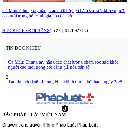
Cà Mau: Chung tay nâng cao chất lượng chăm sóc sức khỏe người
cao tuổi trong bối cảnh già hóa dân số
SỨC KHỎE - ĐỜI SỐNG
15:22
|
01/08/2026
TIN ĐỌC NHIỀU
1
Cà Mau: Chung tay nâng cao chất lượng chăm sóc sức khỏe
người cao tuổi trong bối cảnh già hóa dân số
2
Tàu du lịch Huế - Phong Nha chính thức khởi hành ngày 28/8
BÁO PHÁP LUẬT VIỆT NAM
Chuyên trang truyền thông Pháp Luật Pháp Luật +