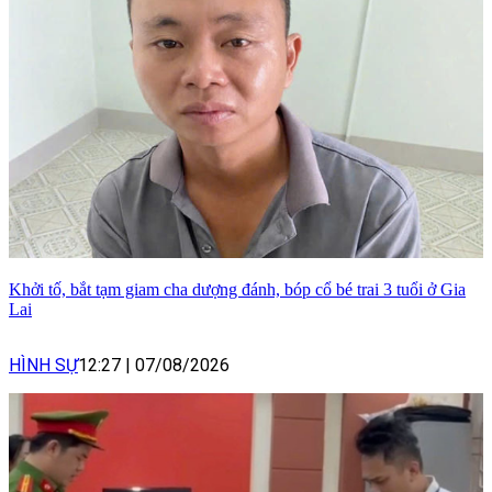
Khởi tố, bắt tạm giam cha dượng đánh, bóp cổ bé trai 3 tuổi ở Gia
Lai
HÌNH SỰ
12:27
|
07/08/2026