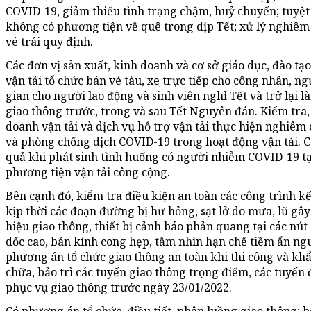
COVID-19, giảm thiểu tình trạng chậm, huỷ chuyến; tuyệt
không có phương tiện về quê trong dịp Tết; xử lý nghiêm 
vé trái quy định.
Các đơn vị sản xuất, kinh doanh và cơ sở giáo dục, đào tạ
vận tải tổ chức bán vé tàu, xe trực tiếp cho công nhân, ngư
gian cho người lao động và sinh viên nghỉ Tết và trở lại l
giao thông trước, trong và sau Tết Nguyên đán. Kiểm tra,
doanh vận tải và dịch vụ hỗ trợ vận tải thực hiện nghiêm
và phòng chống dịch COVID-19 trong hoạt động vận tải. C
quả khi phát sinh tình huống có người nhiễm COVID-19 tạ
phương tiện vận tải công cộng.
Bên cạnh đó, kiểm tra điều kiện an toàn các công trình k
kịp thời các đoạn đường bị hư hỏng, sạt lở do mưa, lũ gây
hiệu giao thông, thiết bị cảnh báo phản quang tại các nú
dốc cao, bán kính cong hẹp, tầm nhìn hạn chế tiềm ẩn ngu
phương án tổ chức giao thông an toàn khi thi công và kh
chữa, bảo trì các tuyến giao thông trọng điểm, các tuyến 
phục vụ giao thông trước ngày 23/01/2022.