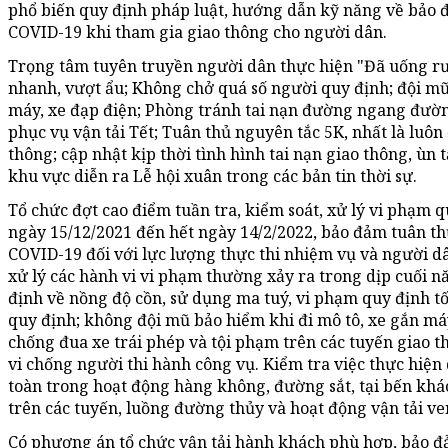
phổ biến quy định pháp luật, hướng dẫn kỹ năng về bảo
COVID-19 khi tham gia giao thông cho người dân.
Trọng tâm tuyên truyền người dân thực hiện "Đã uống rượ
nhanh, vượt ẩu; Không chở quá số người quy định; đội mũ
máy, xe đạp điện; Phòng tránh tai nạn đường ngang đường
phục vụ vận tải Tết; Tuân thủ nguyên tắc 5K, nhất là luô
thông; cập nhật kịp thời tình hình tai nạn giao thông, ùn t
khu vực diễn ra Lễ hội xuân trong các bản tin thời sự.
Tổ chức đợt cao điểm tuần tra, kiểm soát, xử lý vi phạm 
ngày 15/12/2021 đến hết ngày 14/2/2022, bảo đảm tuân th
COVID-19 đối với lực lượng thực thi nhiệm vụ và người dâ
xử lý các hành vi vi phạm thường xảy ra trong dịp cuối n
định về nồng độ cồn, sử dụng ma tuý, vi phạm quy định tố
quy định; không đội mũ bảo hiểm khi đi mô tô, xe gắn m
chống đua xe trái phép và tội phạm trên các tuyến giao 
vi chống người thi hành công vụ. Kiểm tra việc thực hiện
toàn trong hoạt động hàng không, đường sắt, tại bến khá
trên các tuyến, luồng đường thủy và hoạt động vận tải ve
Có phương án tổ chức vận tải hành khách phù hợp, bảo đ