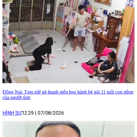
Đồng Nai: Tạm giữ gã thanh niên bạo hành bé gái 11 tuổi con riêng
của người tình
HÌNH SỰ
12:29
|
07/08/2026