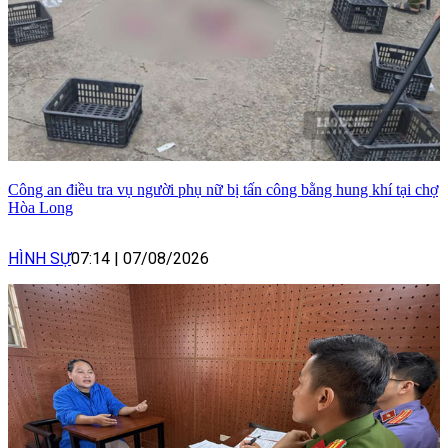
Công an điều tra vụ người phụ nữ bị tấn công bằng hung khí tại chợ
Hòa Long
HÌNH SỰ
07:14
|
07/08/2026