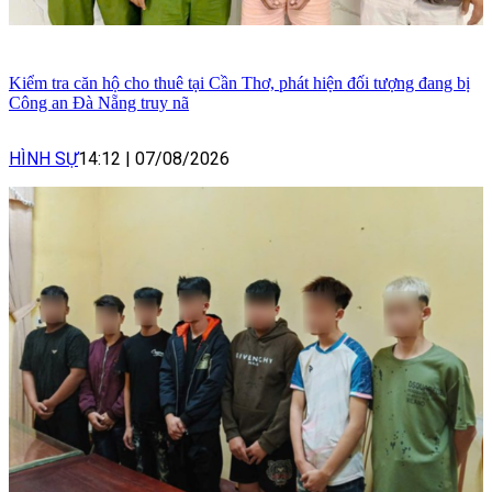
Kiểm tra căn hộ cho thuê tại Cần Thơ, phát hiện đối tượng đang bị
Công an Đà Nẵng truy nã
HÌNH SỰ
14:12
|
07/08/2026