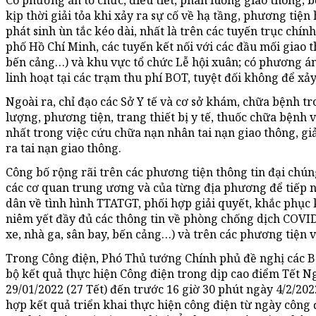
Có phương án tổ chức, điều tiết, phân luồng giao thông; b
kịp thời giải tỏa khi xảy ra sự cố về hạ tầng, phương tiện
phát sinh ùn tắc kéo dài, nhất là trên các tuyến trục chí
phố Hồ Chí Minh, các tuyến kết nối với các đầu mối giao 
bến cảng…) và khu vực tổ chức Lễ hội xuân; có phương án t
linh hoạt tại các trạm thu phí BOT, tuyệt đối không để xảy
Ngoài ra, chỉ đạo các Sở Y tế và cơ sở khám, chữa bệnh t
lượng, phương tiện, trang thiết bị y tế, thuốc chữa bện
nhất trong việc cứu chữa nạn nhân tai nạn giao thông, giả
ra tai nạn giao thông.
Công bố rộng rãi trên các phương tiện thông tin đại chú
các cơ quan trung ương và của từng địa phương để tiếp 
dân về tình hình TTATGT, phối hợp giải quyết, khắc phục kị
niêm yết đầy đủ các thông tin về phòng chống dịch COVID
xe, nhà ga, sân bay, bến cảng…) và trên các phương tiện v
Trong Công điện, Phó Thủ tướng Chính phủ đề nghị các B
bộ kết quả thực hiện Công điện trong dịp cao điểm Tết
29/01/2022 (27 Tết) đến trước 16 giờ 30 phút ngày 4/2/202
hợp kết quả triển khai thực hiện công điện từ ngày công