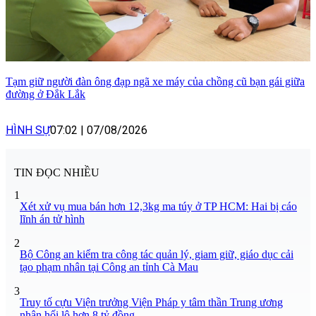
Tạm giữ người đàn ông đạp ngã xe máy của chồng cũ bạn gái giữa
đường ở Đắk Lắk
HÌNH SỰ
07:02
|
07/08/2026
TIN ĐỌC NHIỀU
1
Xét xử vụ mua bán hơn 12,3kg ma túy ở TP HCM: Hai bị cáo
lĩnh án tử hình
2
Bộ Công an kiểm tra công tác quản lý, giam giữ, giáo dục cải
tạo phạm nhân tại Công an tỉnh Cà Mau
3
Truy tố cựu Viện trưởng Viện Pháp y tâm thần Trung ương
nhận hối lộ hơn 8 tỷ đồng