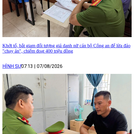
Khởi tố, bắt giam đối tượng giả danh nữ cán bộ Công an để lừa đảo
"chạy án", chiếm đoạt 400 triệu đồng
HÌNH SỰ
07:13
|
07/08/2026