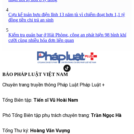
4
Cựu kế toán bưu điện lĩnh 13 năm tù vì chiếm đoạt hơn 1,1 tỷ
đồng tiền chi trả an sinh
5
Kiểm tra quán bar ở Hải Phòng, công an phát hiện 98 bình khí
cười cùng nhiều hóa đơn liên quan
BÁO PHÁP LUẬT VIỆT NAM
Chuyên trang truyền thông Pháp Luật Pháp Luật +
Tổng Biên tập:
Tiến sĩ Vũ Hoài Nam
Phó Tổng Biên tập phụ trách chuyên trang:
Trần Ngọc Hà
Tổng Thư ký:
Hoàng Văn Vượng