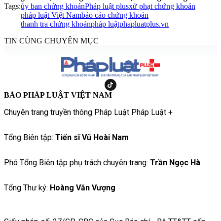
Tags:
ủy ban chứng khoán
Pháp luật plus
xử phạt chứng khoán
pháp luật Việt Nam
báo cáo chứng khoán
thanh tra chứng khoán
pháp luật
phapluatplus.vn
TIN CÙNG CHUYÊN MỤC
BÁO PHÁP LUẬT VIỆT NAM
Chuyên trang truyền thông Pháp Luật Pháp Luật +
Tổng Biên tập:
Tiến sĩ Vũ Hoài Nam
Phó Tổng Biên tập phụ trách chuyên trang:
Trần Ngọc Hà
Tổng Thư ký:
Hoàng Văn Vượng