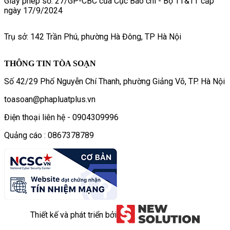
Giấy phép số: 27/GP-CBC của Cục Báo chí - Bộ TT&TT cấp
ngày 17/9/2024
Trụ sở: 142 Trần Phú, phường Hà Đông, TP Hà Nội
THÔNG TIN TÒA SOẠN
Số 42/29 Phố Nguyễn Chí Thanh, phường Giảng Võ, TP. Hà Nội
toasoan@phapluatplus.vn
Điện thoại liên hệ - 0904309996
Quảng cáo : 0867378789
Thiết kế và phát triển bởi