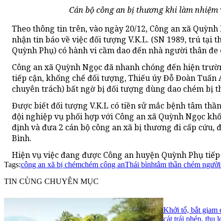
Cán bộ công an bị thương khi làm nhiệm 
Theo thông tin trên, vào ngày 20/12, Công an xã Quỳnh
nhận tin báo về việc đối tượng V.K.L. (SN 1989, trú t
Quỳnh Phụ) có hành vi cầm dao đến nhà người thân đe
Công an xã Quỳnh Ngọc đã nhanh chóng đến hiện trường
tiếp cận, khống chế đối tượng, Thiếu úy Đỗ Đoàn Tuấn
chuyên trách) bất ngờ bị đối tượng dùng dao chém bị 
Được biết đối tượng V.K.L có tiền sử mắc bệnh tâm thầ
đội nghiệp vụ phối hợp với Công an xã Quỳnh Ngọc khống
định và đưa 2 cán bộ công an xã bị thương đi cấp cứu, đ
Bình.
Hiện vụ việc đang được Công an huyện Quỳnh Phụ tiếp 
Tags:
công an xã bị chém
chém công an
Thái bình
tâm thần chém người
TIN CÙNG CHUYÊN MỤC
Khởi tố, bắt giam
cát trái phép, thu 