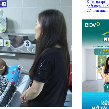
Kiểm tra quán
phát hiện 98 b
đơn liên quan