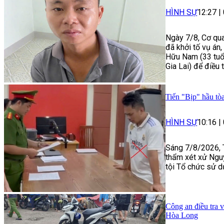
HÌNH SỰ
12:27
|
Ngày 7/8, Cơ qua
đã khởi tố vụ án
Hữu Nam (33 tuổi
Gia Lai) để điều 
Tiến "Bịp" hầu tòa
HÌNH SỰ
10:16
|
Sáng 7/8/2026, 
thẩm xét xử Ngu
tội Tổ chức sử d
Công an điều tra 
Hòa Long