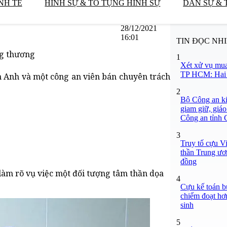
NH TẾ
HÌNH SỰ & TỐ TỤNG HÌNH SỰ
DÂN SỰ & 
28/12/2021
16:01
TIN ĐỌC NH
ng thương
1
Xét xử vụ mua
TP HCM: Hai b
n Anh và một công an viên bán chuyên trách
2
Bộ Công an ki
giam giữ, giáo
Công an tỉnh
3
Truy tố cựu V
thần Trung ươ
đồng
làm rõ vụ việc một đối tượng tâm thần dọa
4
.
Cựu kế toán bư
chiếm đoạt hơn
sinh
5