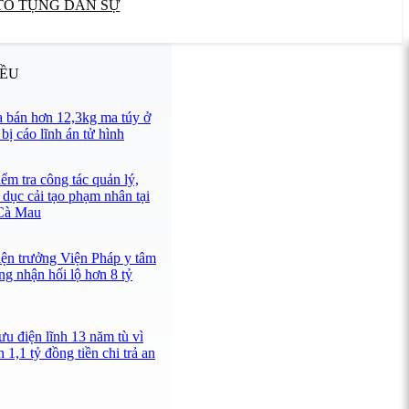
TỐ TỤNG DÂN SỰ
IỀU
 bán hơn 12,3kg ma túy ở
ị cáo lĩnh án tử hình
ểm tra công tác quản lý,
 dục cải tạo phạm nhân tại
 Cà Mau
iện trưởng Viện Pháp y tâm
ng nhận hối lộ hơn 8 tỷ
u điện lĩnh 13 năm tù vì
 1,1 tỷ đồng tiền chi trả an