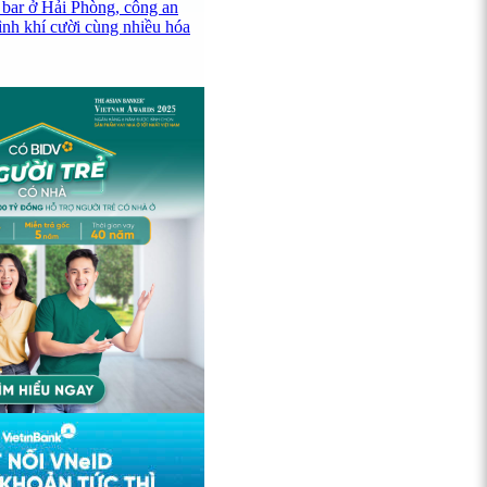
 bar ở Hải Phòng, công an
ình khí cười cùng nhiều hóa