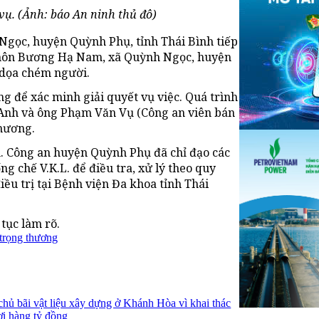
vụ. (Ảnh: báo An ninh thủ đô)
 Ngọc, huyện Quỳnh Phụ, tỉnh Thái Bình tiếp
ại thôn Bương Hạ Nam, xã Quỳnh Ngọc, huyện
 dọa chém người.
 để xác minh giải quyết vụ việc. Quá trình
 Anh và ông Phạm Văn Vụ (Công an viên bán
thương.
n. Công an huyện Quỳnh Phụ đã chỉ đạo các
 chế V.K.L. để điều tra, xử lý theo quy
iều trị tại Bệnh viện Đa khoa tỉnh Thái
tục làm rõ.
trọng thương
 chủ bãi vật liệu xây dựng ở Khánh Hòa vì khai thác
lợi hàng tỷ đồng