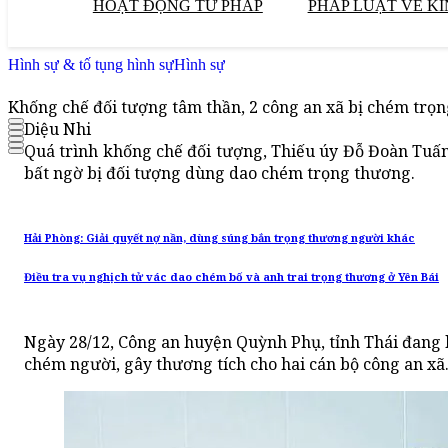
HOẠT ĐỘNG TƯ PHÁP
PHÁP LUẬT VỀ KI
Hình sự & tố tụng hình sự
Hình sự
Khống chế đối tượng tâm thần, 2 công an xã bị chém trọ
Diệu Nhi
Quá trình khống chế đối tượng, Thiếu úy Đỗ Đoàn Tuấ
bất ngờ bị đối tượng dùng dao chém trọng thương.
Hải Phòng: Giải quyết nợ nần, dùng súng bắn trọng thương người khác
Điều tra vụ nghịch tử vác dao chém bố và anh trai trọng thương ở Yên Bái
Ngày 28/12, Công an huyện Quỳnh Phụ, tỉnh Thái đang 
chém người, gây thương tích cho hai cán bộ công an xã