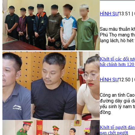
HÌNH SỰ
13:51
|
Sau mâu thuẫn kh
Phú Thọ mang the
lạng lách, hò hé
Khởi tố các đối tư
bất chính hơn 120
HÌNH SỰ
12:50
|
Công an tỉnh Cao
đường dây giả da
yếu sinh lý nam t
đồng.
Khởi tố người đàn
nạn chết người