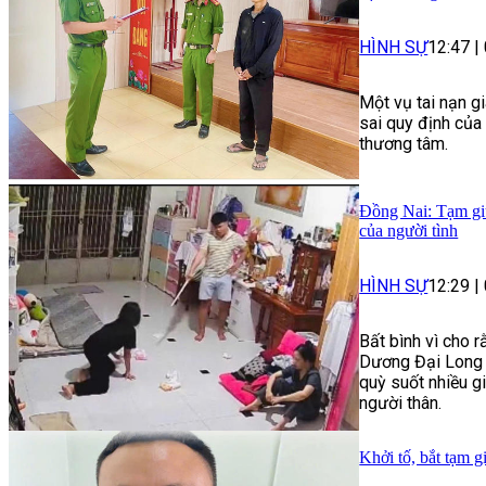
HÌNH SỰ
12:47
|
Một vụ tai nạn g
sai quy định của
thương tâm.
Đồng Nai: Tạm giữ
của người tình
HÌNH SỰ
12:29
|
Bất bình vì cho r
Dương Đại Long 
quỳ suốt nhiều g
người thân.
Khởi tố, bắt tạm g