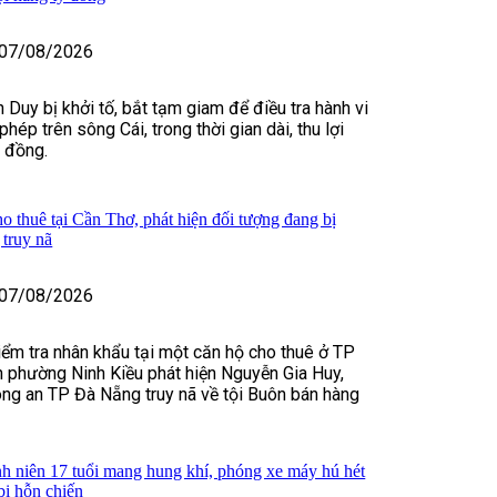
07/08/2026
 Duy bị khởi tố, bắt tạm giam để điều tra hành vi
 phép trên sông Cái, trong thời gian dài, thu lợi
ỷ đồng.
o thuê tại Cần Thơ, phát hiện đối tượng đang bị
truy nã
07/08/2026
kiểm tra nhân khẩu tại một căn hộ cho thuê ở TP
 phường Ninh Kiều phát hiện Nguyễn Gia Huy,
ng an TP Đà Nẵng truy nã về tội Buôn bán hàng
h niên 17 tuổi mang hung khí, phóng xe máy hú hét
bị hỗn chiến