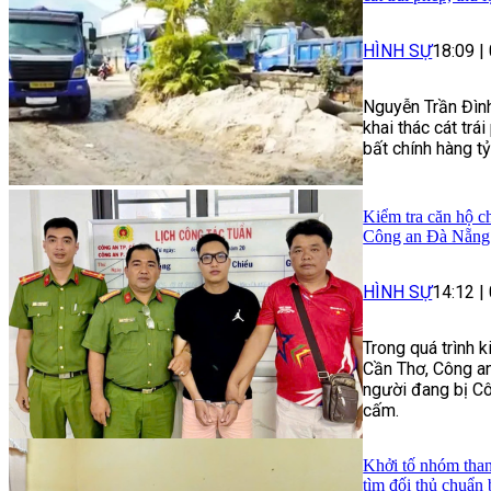
HÌNH SỰ
18:09
|
Nguyễn Trần Đình
khai thác cát trái
bất chính hàng t
Kiểm tra căn hộ ch
Công an Đà Nẵng 
HÌNH SỰ
14:12
|
Trong quá trình 
Cần Thơ, Công an
người đang bị Cô
cấm.
Khởi tố nhóm than
tìm đối thủ chuẩn 