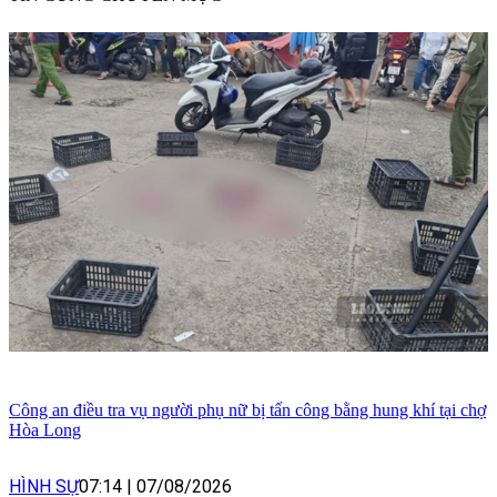
Công an điều tra vụ người phụ nữ bị tấn công bằng hung khí tại chợ
Hòa Long
HÌNH SỰ
07:14
|
07/08/2026