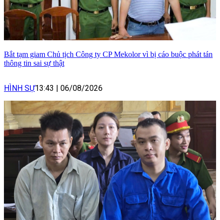
Bắt tạm giam Chủ tịch Công ty CP Mekolor vì bị cáo buộc phát tán
thông tin sai sự thật
HÌNH SỰ
13:43
|
06/08/2026