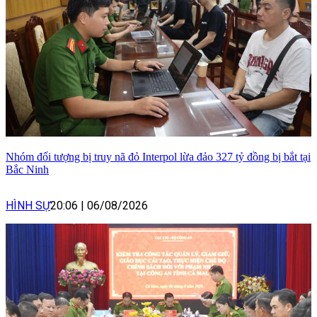
Nhóm đối tượng bị truy nã đỏ Interpol lừa đảo 327 tỷ đồng bị bắt tại
Bắc Ninh
HÌNH SỰ
20:06
|
06/08/2026