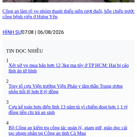
Công an làm rõ vụ nhóm thanh thiếu niên rượt đuổi, hỗn chiến trước
cổng bệnh viện ở Hưng Yên
HÌNH SỰ
07:08
|
06/08/2026
TIN ĐỌC NHIỀU
1
Xét xử vụ mua bán hơn 12,3kg ma túy ở TP HCM: Hai bị cáo
lĩnh án tử hình
2
Truy tố cựu Viện trưởng Viện Pháp y tâm thần Trung ương
nhận hối lộ hơn 8 tỷ đồng
3
Cựu kế toán bưu điện lĩnh 13 năm tù vì chiếm đoạt hơn 1,1 tỷ
đồng tiền chi trả an sinh
4
Bộ Công an kiểm tra công tác quản lý, giam giữ, giáo dục cải
tạo phạm nhân tại Công an tỉnh Cà Mau