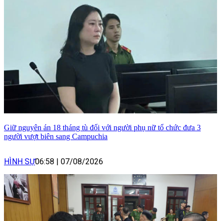
Giữ nguyên án 18 tháng tù đối với người phụ nữ tổ chức đưa 3
người vượt biên sang Campuchia
HÌNH SỰ
06:58
|
07/08/2026