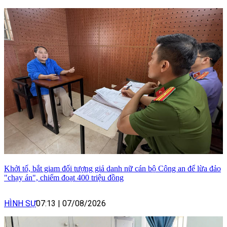
Khởi tố, bắt giam đối tượng giả danh nữ cán bộ Công an để lừa đảo
"chạy án", chiếm đoạt 400 triệu đồng
HÌNH SỰ
07:13
|
07/08/2026