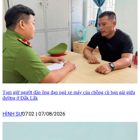
Tạm giữ người đàn ông đạp ngã xe máy của chồng cũ bạn gái giữa
đường ở Đắk Lắk
HÌNH SỰ
07:02
|
07/08/2026