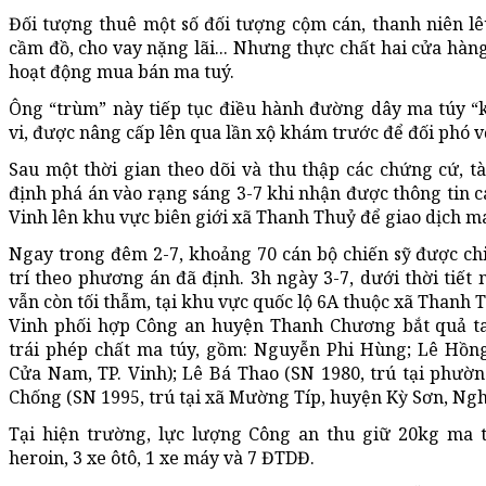
Đối tượng thuê một số đối tượng cộm cán, thanh niên lê
cầm đồ, cho vay nặng lãi... Nhưng thực chất hai cửa hàn
hoạt động mua bán ma tuý.
Ông “trùm” này tiếp tục điều hành đường dây ma túy “k
vi, được nâng cấp lên qua lần xộ khám trước để đối phó v
Sau một thời gian theo dõi và thu thập các chứng cứ, tà
định phá án vào rạng sáng 3-7 khi nhận được thông tin c
Vinh lên khu vực biên giới xã Thanh Thuỷ để giao dịch ma
Ngay trong đêm 2-7, khoảng 70 cán bộ chiến sỹ được chia
trí theo phương án đã định. 3h ngày 3-7, dưới thời tiết
vẫn còn tối thẫm, tại khu vực quốc lộ 6A thuộc xã Thanh 
Vinh phối hợp Công an huyện Thanh Chương bắt quả t
trái phép chất ma túy, gồm: Nguyễn Phi Hùng; Lê Hồng
Cửa Nam, TP. Vinh); Lê Bá Thao (SN 1980, trú tại phườn
Chống (SN 1995, trú tại xã Mường Típ, huyện Kỳ Sơn, Ngh
Tại hiện trường, lực lượng Công an thu giữ 20kg ma 
heroin, 3 xe ôtô, 1 xe máy và 7 ĐTDĐ.