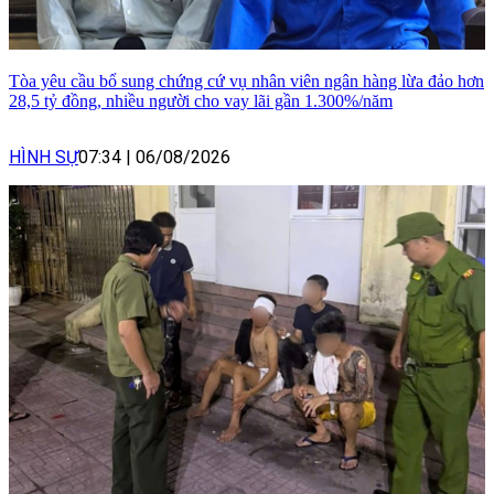
Tòa yêu cầu bổ sung chứng cứ vụ nhân viên ngân hàng lừa đảo hơn
28,5 tỷ đồng, nhiều người cho vay lãi gần 1.300%/năm
HÌNH SỰ
07:34
|
06/08/2026