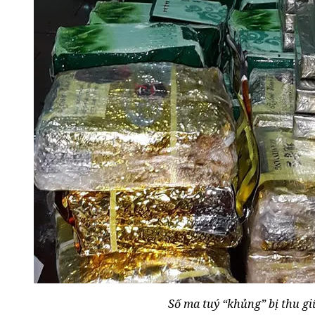
Số ma tuý “khủng” bị thu gi