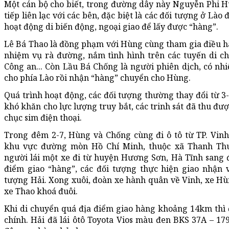
Một cán bộ cho biết, trong đường dây này Nguyễn Phi H
tiếp liên lạc với các bên, đặc biệt là các đối tượng ở Lào
hoạt động di biến động, ngoại giao để lấy được “hàng”.
Lê Bá Thao là đồng phạm với Hùng cùng tham gia điều h
nhiệm vụ rà đường, nắm tình hình trên các tuyến di c
Công an... Còn Lầu Bá Chống là người phiên dịch, có nh
cho phía Lào rồi nhận “hàng” chuyển cho Hùng.
Quá trình hoạt động, các đối tượng thường thay đổi từ 3
khó khăn cho lực lượng truy bắt, các trinh sát đã thu đư
chục sim điện thoại.
Trong đêm 2-7, Hùng và Chống cùng đi ô tô từ TP. Vi
khu vực đường mòn Hồ Chí Minh, thuộc xã Thanh Thu
người lái một xe đi từ huyện Hương Sơn, Hà Tĩnh sang 
điểm giao “hàng”, các đối tượng thực hiện giao nhận v
tượng Hải. Xong xuôi, đoàn xe hành quân về Vinh, xe Hùn
xe Thao khoá đuôi.
Khi di chuyển quá địa điểm giao hàng khoảng 14km thì 
chính. Hải đã lái ôtô Toyota Vios màu đen BKS 37A – 179