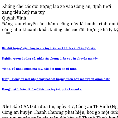
Khống chế các đối tượng lao xe vào Công an, định tưới
xăng tiêu huỷ ma tuý
Quỳnh Vinh
Đằng sau chuyên án thành công này là hành trình dài the
cũng như khoảnh khắc khống chế các đối tượng khá ly kỳ
Bắt đối tượng vận chuyển ma túy trên xe khách vào Tây Nguyên
Nghiện quen đường cũ, nhận án chung thân vì vận chuyển ma túy
Vỡ nợ, rủ nhau buôn ma tuý, cặp đôi lĩnh án tử hình
[Clip]: Công an mật phục vây bắt đối tượng buôn bán ma tuý tại quán cafe
Hàng loạt “chân dài” mở tiệc ma túy tại quán karaoke
Như Báo CAND đã đưa tin, ngày 3-7, Công an TP Vinh (Ngh
Công an huyện Thanh Chương phát hiện, bóc gỡ một đườ