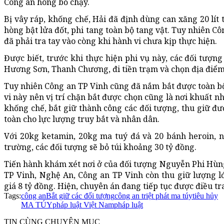
Công an hòng bỏ chạy.
Bị vây ráp, khống chế, Hải đã định dùng can xăng 20 lít
hòng bật lửa đốt, phi tang toàn bộ tang vật. Tuy nhiên C
đã phải tra tay vào còng khi hành vi chưa kịp thực hiện.
Được biết, trước khi thực hiện phi vụ này, các đối tượng
Hương Sơn, Thanh Chương, đi tiền trạm và chọn địa điểm 
Tuy nhiên Công an TP Vinh cũng đã nắm bắt được toàn b
vi này nên vị trí chặn bắt được chọn cũng là nơi khuất n
khống chế, bắt giữ thành công các đối tượng, thu giữ đ
toàn cho lực lượng truy bắt và nhân dân.
Với 20kg ketamin, 20kg ma tuý đá và 20 bánh heroin, nếu
trường, các đối tượng sẽ bỏ túi khoảng 30 tỷ đồng.
Tiến hành khám xét nơi ở của đối tượng Nguyễn Phi Hùn
TP Vinh, Nghệ An, Công an TP Vinh còn thu giữ lượng lớn
giá 8 tỷ đồng. Hiện, chuyên án đang tiếp tục được điều t
Tags:
công an
Bắt giữ các đối tượng
công an triệt phát ma túy
tiêu hủy
MA TÚY
pháp luật Việt Nam
pháp luật
TIN CÙNG CHUYÊN MỤC