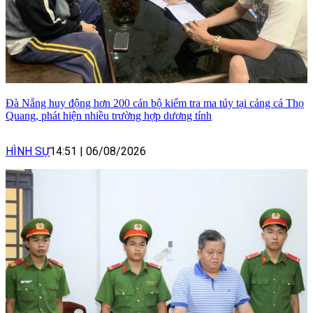
Đà Nẵng huy động hơn 200 cán bộ kiểm tra ma túy tại cảng cá Thọ
Quang, phát hiện nhiều trường hợp dương tính
HÌNH SỰ
14:51
|
06/08/2026