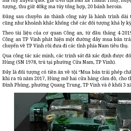
ma túy xuyên quốc gia trên địa bàn xã Thanh Thuỷ, huy
tượng, thu giữ 40kg ma túy tổng hợp, 20 bánh heroin.
Đằng sau chuyên án thành công này là hành trình dài the
cũng như khoảnh khắc khống chế các đối tượng khá ly kỳ
Theo tài liệu của cơ quan Công an, từ đầu tháng 4-201
Công an TP Vinh phát hiện một đường dây mua bán trái
chuyển về TP Vinh rồi đưa đi các tỉnh phía Nam tiêu thụ.
Qua công tác xác minh, các trinh sát đã xác định được đ
Hùng (SN 1978, trú tại phường Cửa Nam, TP Vinh).
Đây là đối tượng có tiền án về tội “Mua bán trái phép ch
khi ra tù năm 2017, Hùng mở hai cửa hàng cầm đồ, cho t
Đình Phùng, phường Quang Trung, TP Vinh và ở khối 3 x