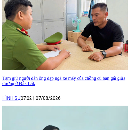
Tạm giữ người đàn ông đạp ngã xe máy của chồng cũ bạn gái giữa
đường ở Đắk Lắk
HÌNH SỰ
07:02
|
07/08/2026