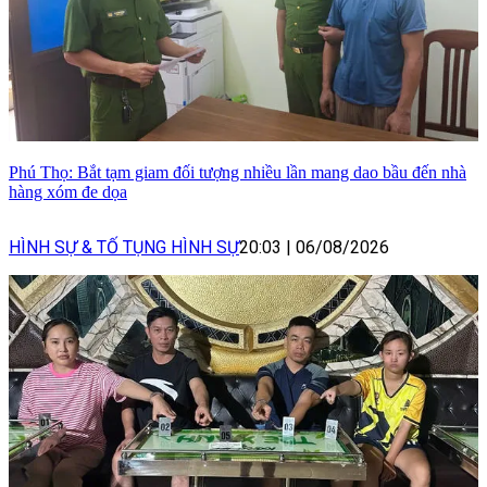
Phú Thọ: Bắt tạm giam đối tượng nhiều lần mang dao bầu đến nhà
hàng xóm đe dọa
HÌNH SỰ & TỐ TỤNG HÌNH SỰ
20:03
|
06/08/2026