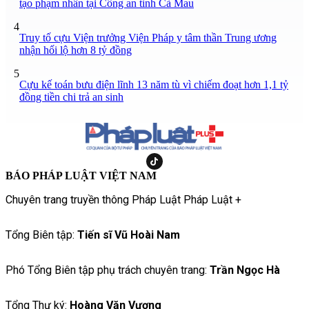
tạo phạm nhân tại Công an tỉnh Cà Mau
4
Truy tố cựu Viện trưởng Viện Pháp y tâm thần Trung ương
nhận hối lộ hơn 8 tỷ đồng
5
Cựu kế toán bưu điện lĩnh 13 năm tù vì chiếm đoạt hơn 1,1 tỷ
đồng tiền chi trả an sinh
BÁO PHÁP LUẬT VIỆT NAM
Chuyên trang truyền thông Pháp Luật Pháp Luật +
Tổng Biên tập:
Tiến sĩ Vũ Hoài Nam
Phó Tổng Biên tập phụ trách chuyên trang:
Trần Ngọc Hà
Tổng Thư ký:
Hoàng Văn Vượng