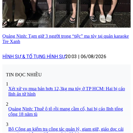
Quảng Ninh: Tạm giữ 3 người trong “tiệc” ma túy tại quán karaoke
Tre Xanh
HÌNH SỰ & TỐ TỤNG HÌNH SỰ
20:03
|
06/08/2026
TIN ĐỌC NHIỀU
1
Xét xử vụ mua bán hơn 12,3kg ma túy ở TP HCM: Hai bị cáo
lĩnh án tử hình
2
Quảng Ninh: Thuê ô tô rồi mang cầm cố, hai bị cáo lĩnh tổng
cộng 18 năm tù
3
Bộ Công an kiểm tra công tác quản lý, giam giữ, giáo dục cải