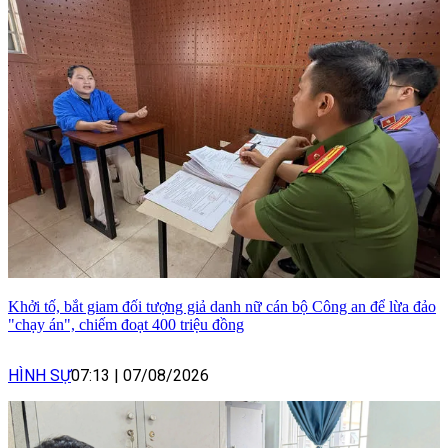
Khởi tố, bắt giam đối tượng giả danh nữ cán bộ Công an để lừa đảo
"chạy án", chiếm đoạt 400 triệu đồng
HÌNH SỰ
07:13
|
07/08/2026