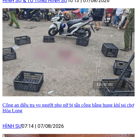
HÌNH SỰ & TỐ TỤNG HÌNH SỰ
10:13
|
07/08/2026
Công an điều tra vụ người phụ nữ bị tấn công bằng hung khí tại chợ
Hòa Long
HÌNH SỰ
07:14
|
07/08/2026