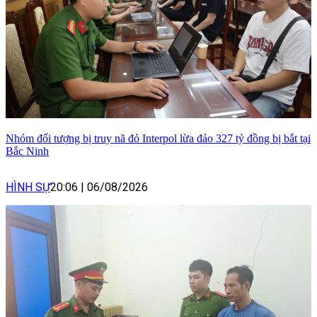
Nhóm đối tượng bị truy nã đỏ Interpol lừa đảo 327 tỷ đồng bị bắt tại
Bắc Ninh
HÌNH SỰ
20:06
|
06/08/2026