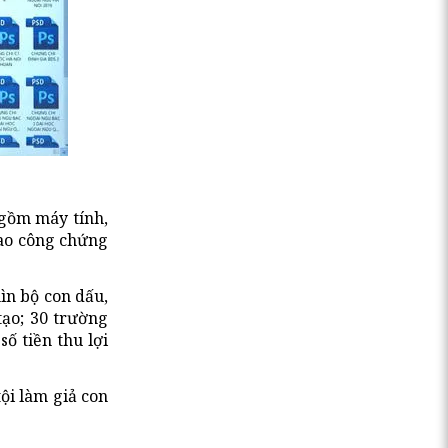
 gồm máy tính,
sao công chứng
ìn bộ con dấu,
tạo; 30 trường
ố tiền thu lợi
tội làm giả con