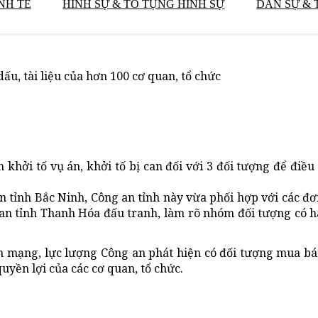
NH TẾ
HÌNH SỰ & TỐ TỤNG HÌNH SỰ
DÂN SỰ & 
ấu, tài liệu của hơn 100 cơ quan, tổ chức
hởi tố vụ án, khởi tố bị can đối với 3 đối tượng để điều 
n tỉnh Bắc Ninh, Công an tỉnh này vừa phối hợp với các đơ
an tỉnh Thanh Hóa đấu tranh, làm rõ nhóm đối tượng có h
n mạng, lực lượng Công an phát hiện có đối tượng mua bán
yền lợi của các cơ quan, tổ chức.