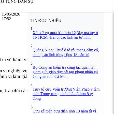
TỐ TỤNG DÂN SỰ
15/05/2026
17:52
TIN ĐỌC NHIỀU
1
Xét xử vụ mua bán hơn 12,3kg ma túy ở
TP HCM: Hai bị cáo lĩnh án tử hình
2
Quảng Ninh: Thuê ô tô rồi mang cầm cố,
hai bị cáo lĩnh tổng cộng 18 năm tù
tra về hành vi
3
Bộ Công an kiểm tra công tác quản lý,
n vị nghiệp vụ
giam giữ, giáo dục cải tạo phạm nhân tại
ành vi làm giả
Công an tỉnh Cà Mau
4
Truy tố cựu Viện trưởng Viện Pháp y tâm
, trao đổi các
thần Trung ương nhận hối lộ hơn 8 tỷ
đồng
5
Cựu kế toán bưu điện lĩnh 13 năm tù vì