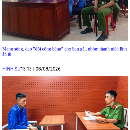
Mang súng, dao "đòi công bằng" cho bạn gái, nhóm thanh niên lĩnh
án tù
HÌNH SỰ
13:13
|
08/08/2026