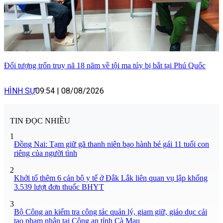
Đối tượng trốn truy nã 18 năm về tội ma túy bị bắt tại Phú Quốc
HÌNH SỰ
09:54
|
08/08/2026
TIN ĐỌC NHIỀU
1
Đồng Nai: Tạm giữ gã thanh niên bạo hành bé gái 11 tuổi con
riêng của người tình
2
Khởi tố thêm 6 cán bộ y tế ở Đắk Lắk liên quan vụ lập khống
3.539 lượt đơn thuốc BHYT
3
Bộ Công an kiểm tra công tác quản lý, giam giữ, giáo dục cải
tạo phạm nhân tại Công an tỉnh Cà Mau