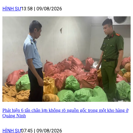
HÌNH SỰ
13:58
|
09/08/2026
Phát hiện 6 tấn chân lợn không rõ nguồn gốc trong một kho hàng ở
Quảng Ninh
HÌNH SỰ
07:45
|
09/08/2026