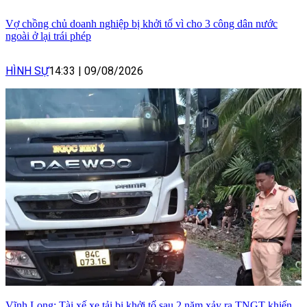
Vợ chồng chủ doanh nghiệp bị khởi tố vì cho 3 công dân nước
ngoài ở lại trái phép
HÌNH SỰ
14:33
|
09/08/2026
Vĩnh Long: Tài xế xe tải bị khởi tố sau 2 năm xảy ra TNGT khiến