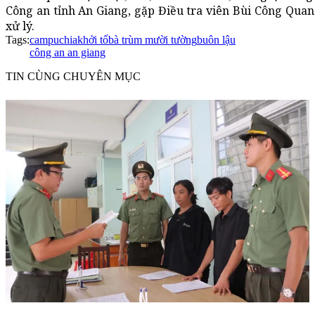
Công an tỉnh An Giang, gặp Điều tra viên Bùi Công Quang
xử lý.
Tags:
campuchia
khởi tố
bà trùm mười tường
buôn lậu
công an an giang
TIN CÙNG CHUYÊN MỤC