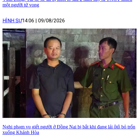
một người tử vong
HÌNH SỰ
14:06
|
09/08/2026
Nghi phạm vụ giết người ở Đồng Nai bị bắt khi đang lái ôtô bỏ trốn
xuống Khánh Hòa