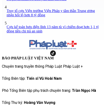
4
Truy tố cựu Viện trưởng Viện Pháp y tâm thần Trung ương
nhận hối lộ hơn 8 tỷ đồng
5
Cựu kế toán bưu điện lĩnh 13 năm tù vì chiếm đoạt hơn 1,1 tỷ
đồng tiền chi trả an sinh
BÁO PHÁP LUẬT VIỆT NAM
Chuyên trang truyền thông Pháp Luật Pháp Luật +
Tổng Biên tập:
Tiến sĩ Vũ Hoài Nam
Phó Tổng Biên tập phụ trách chuyên trang:
Trần Ngọc Hà
Tổng Thư ký:
Hoàng Văn Vượng