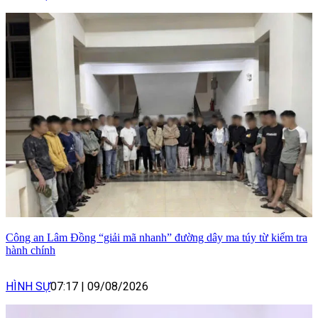
Công an Lâm Đồng “giải mã nhanh” đường dây ma túy từ kiểm tra
hành chính
HÌNH SỰ
07:17
|
09/08/2026