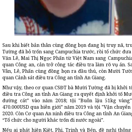
Sau khi biết bản thân cùng đồng bọn đang bị truy nã, tr
Tường đã bỏ trốn sang Campuchia trước, rồi tổ chức đưa 
Văn Lê, Mai Thị Ngọc Phấn từ Việt Nam sang Campuchia 
quan Công an, cản trở công tác điều tra làm rõ vụ án. Sa
Vân, Lê, Phấn cùng đồng bọn ra đầu thú, còn Mười Tườn
quan Cảnh sát điều tra Công an tỉnh An Giang.
Như vậy, theo cơ quan CSĐT bà Mười Tường đã bị khởi tố 
điều tra Công an tỉnh An Giang ra quyết định khởi tố Mư
đường cát” vào năm 2018; tội "Buôn lậu 51kg vàng"
470.000USD qua biên giới” năm 2019 và tội "Vận chuyển
2020. Còn Cơ quan An ninh điều tra Công an tỉnh An Giang
“Tổ chức cho người khác trốn đi nước ngoài”.
Nếu ai phát hiện Kiệt, Phi, Trinh và Bén, đề nghị thôn