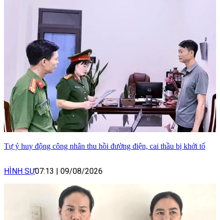
Tự ý huy động công nhân thu hồi đường điện, cai thầu bị khởi tố
HÌNH SỰ
07:13
|
09/08/2026