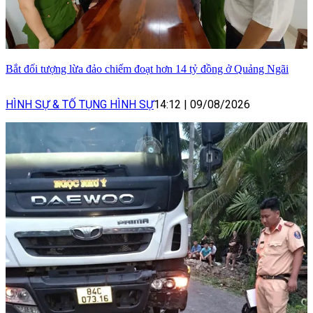
Bắt đối tượng lừa đảo chiếm đoạt hơn 14 tỷ đồng ở Quảng Ngãi
HÌNH SỰ & TỐ TỤNG HÌNH SỰ
14:12
|
09/08/2026