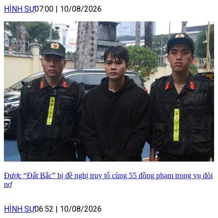
HÌNH SỰ
07:00
|
10/08/2026
Được “Đất Bắc” bị đề nghị truy tố cùng 55 đồng phạm trong vụ đòi
nợ
HÌNH SỰ
06:52
|
10/08/2026