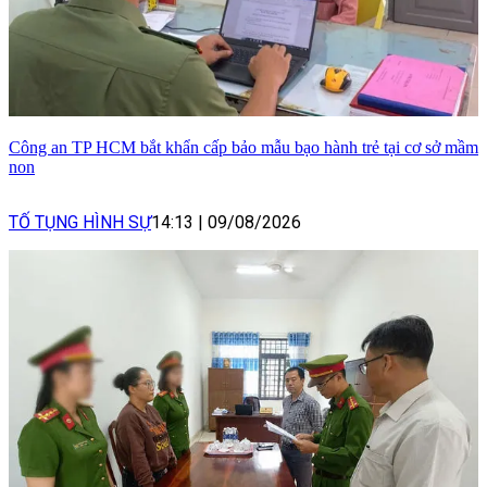
Công an TP HCM bắt khẩn cấp bảo mẫu bạo hành trẻ tại cơ sở mầm
non
TỐ TỤNG HÌNH SỰ
14:13
|
09/08/2026