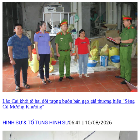
Lào Cai khởi tố hai đối tượng buôn bán gạo giả thương hiệu "Séng
Cù Mường Khương"
HÌNH SỰ & TỐ TỤNG HÌNH SỰ
06:41
|
10/08/2026