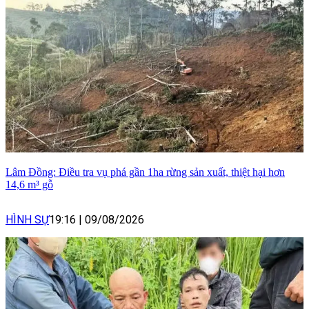
Lâm Đồng: Điều tra vụ phá gần 1ha rừng sản xuất, thiệt hại hơn
14,6 m³ gỗ
HÌNH SỰ
19:16
|
09/08/2026