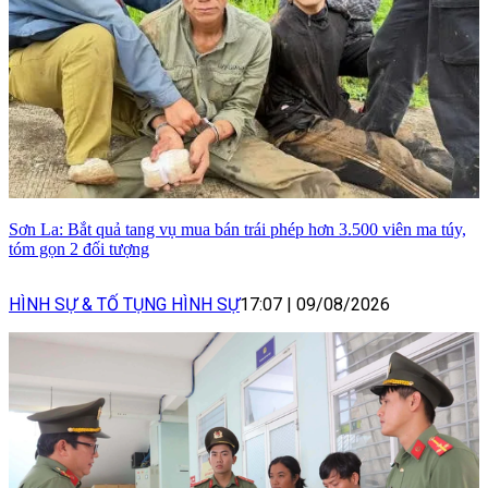
Sơn La: Bắt quả tang vụ mua bán trái phép hơn 3.500 viên ma túy,
tóm gọn 2 đối tượng
HÌNH SỰ & TỐ TỤNG HÌNH SỰ
17:07
|
09/08/2026