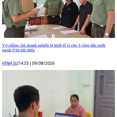
Vợ chồng chủ doanh nghiệp bị khởi tố vì cho 3 công dân nước
ngoài ở lại trái phép
HÌNH SỰ
14:33
|
09/08/2026