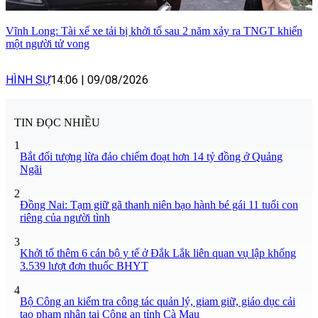
Vĩnh Long: Tài xế xe tải bị khởi tố sau 2 năm xảy ra TNGT khiến
một người tử vong
HÌNH SỰ
14:06
|
09/08/2026
TIN ĐỌC NHIỀU
1
Bắt đối tượng lừa đảo chiếm đoạt hơn 14 tỷ đồng ở Quảng
Ngãi
2
Đồng Nai: Tạm giữ gã thanh niên bạo hành bé gái 11 tuổi con
riêng của người tình
3
Khởi tố thêm 6 cán bộ y tế ở Đắk Lắk liên quan vụ lập khống
3.539 lượt đơn thuốc BHYT
4
Bộ Công an kiểm tra công tác quản lý, giam giữ, giáo dục cải
tạo phạm nhân tại Công an tỉnh Cà Mau