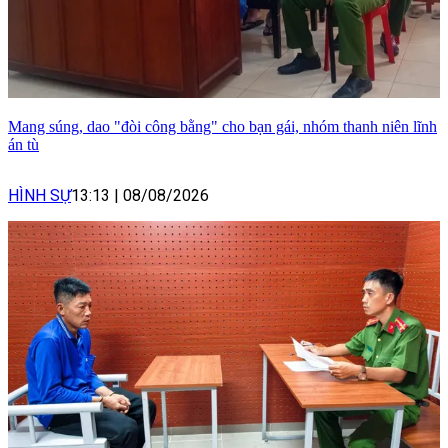
Mang súng, dao "đòi công bằng" cho bạn gái, nhóm thanh niên lĩnh
án tù
HÌNH SỰ
13:13
|
08/08/2026