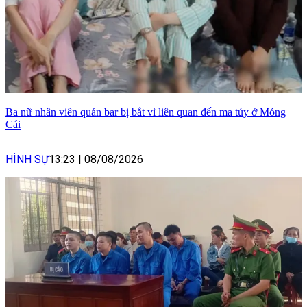
Ba nữ nhân viên quán bar bị bắt vì liên quan đến ma túy ở Móng
Cái
HÌNH SỰ
13:23
|
08/08/2026