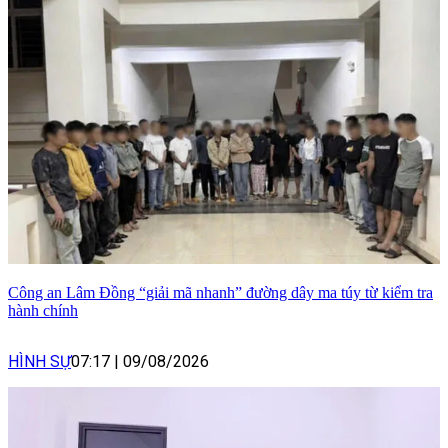
Công an Lâm Đồng “giải mã nhanh” đường dây ma túy từ kiểm tra
hành chính
HÌNH SỰ
07:17
|
09/08/2026