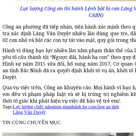
Lực lượng Công an thi hành Lệnh bắt bị can Lăng 
CABN)
Công an phường đã tiếp nhận, tiến hành xác minh theo q
tra xác định Lăng Văn Duyệt nhiều lần dùng que tre, d
02 con nhỏ và bắt các con tự tát vào mặt, quỳ gối trong thờ
Hành vi dùng bạo lực nhiều lần xâm phạm thân thể của 2
yếu tố cấu thành tội “Ngược đãi, hành hạ con” theo quy đị
Hình sự năm 2015 sửa đổi, bổ sung năm 2017, Cơ quan C
an tỉnh Bắc Ninh đã ra quyết định khởi tố vụ án, khởi tố 
Duyệt.
Qua vụ việc trên, Công an khuyến cáo: Mọi hành vi bạo lự
em đều vi phạm pháp luật và sẽ bị trừng trị nghiêm k
thời tố giác khi phát hiện vụ việc để bảo vệ trẻ em/.
Tags:
Lực lượng chức năng
tạm giam
hành hạ con
công an tỉnh
Lăng Văn Duyệt
TIN CÙNG CHUYÊN MỤC