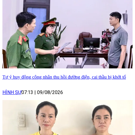
Tự ý huy động công nhân thu hồi đường điện, cai thầu bị khởi tố
HÌNH SỰ
07:13
|
09/08/2026