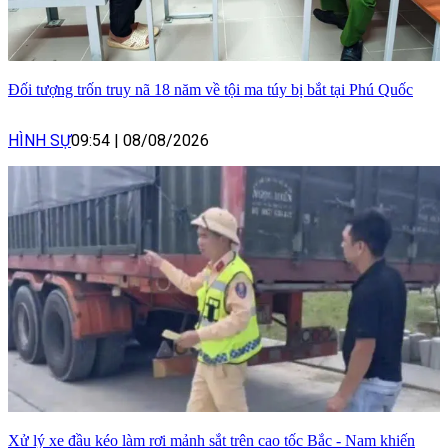
Đối tượng trốn truy nã 18 năm về tội ma túy bị bắt tại Phú Quốc
HÌNH SỰ
09:54
|
08/08/2026
Xử lý xe đầu kéo làm rơi mảnh sắt trên cao tốc Bắc - Nam khiến