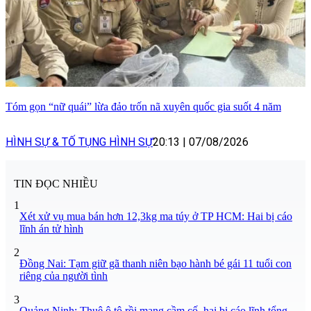
Tóm gọn “nữ quái” lừa đảo trốn nã xuyên quốc gia suốt 4 năm
HÌNH SỰ & TỐ TỤNG HÌNH SỰ
20:13
|
07/08/2026
TIN ĐỌC NHIỀU
1
Xét xử vụ mua bán hơn 12,3kg ma túy ở TP HCM: Hai bị cáo
lĩnh án tử hình
2
Đồng Nai: Tạm giữ gã thanh niên bạo hành bé gái 11 tuổi con
riêng của người tình
3
Quảng Ninh: Thuê ô tô rồi mang cầm cố, hai bị cáo lĩnh tổng