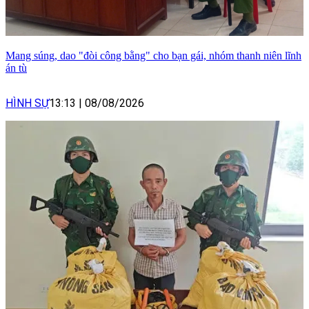
Mang súng, dao "đòi công bằng" cho bạn gái, nhóm thanh niên lĩnh
án tù
HÌNH SỰ
13:13
|
08/08/2026