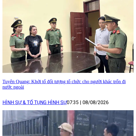
Tuyên Quang: Khởi tố đối tượng tổ chức cho người khác trốn đi
nước ngoài
HÌNH SỰ & TỐ TỤNG HÌNH SỰ
07:35
|
08/08/2026