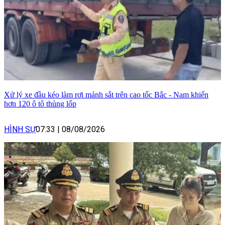
Xử lý xe đầu kéo làm rơi mảnh sắt trên cao tốc Bắc - Nam khiến
hơn 120 ô tô thủng lốp
HÌNH SỰ
07:33
|
08/08/2026