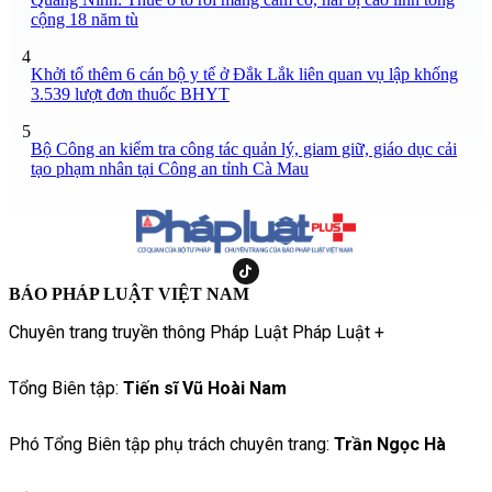
cộng 18 năm tù
4
Khởi tố thêm 6 cán bộ y tế ở Đắk Lắk liên quan vụ lập khống
3.539 lượt đơn thuốc BHYT
5
Bộ Công an kiểm tra công tác quản lý, giam giữ, giáo dục cải
tạo phạm nhân tại Công an tỉnh Cà Mau
BÁO PHÁP LUẬT VIỆT NAM
Chuyên trang truyền thông Pháp Luật Pháp Luật +
Tổng Biên tập:
Tiến sĩ Vũ Hoài Nam
Phó Tổng Biên tập phụ trách chuyên trang:
Trần Ngọc Hà