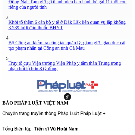
Đồng Nai: Tạm giữ gã thanh niên bạo hành bé gái 11 tuổi con
riêng của người tình
3
Khởi tố thêm 6 cán bộ y tế ở Đắk Lắk liên quan vụ lập khống
3.539 lượt đơn thuốc BHYT
4
Bộ Công an kiểm tra công tác quản lý, giam giữ, giáo dục cải
tạo phạm nhân tại Công an tỉnh Cà Mau
5
Truy tố cựu Viện trưởng Viện Pháp y tâm thần Trung ương
nhận hối lộ hơn 8 tỷ đồng
BÁO PHÁP LUẬT VIỆT NAM
Chuyên trang truyền thông Pháp Luật Pháp Luật +
Tổng Biên tập:
Tiến sĩ Vũ Hoài Nam