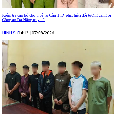
Kiểm tra căn hộ cho thuê tại Cần Thơ, phát hiện đối tượng đang bị
Công an Đà Nẵng truy nã
HÌNH SỰ
14:12
|
07/08/2026