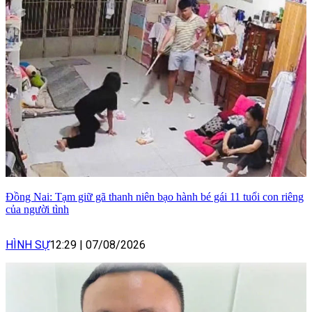
Đồng Nai: Tạm giữ gã thanh niên bạo hành bé gái 11 tuổi con riêng
của người tình
HÌNH SỰ
12:29
|
07/08/2026