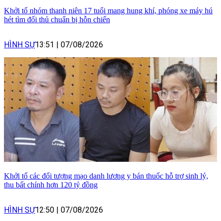
Khởi tố nhóm thanh niên 17 tuổi mang hung khí, phóng xe máy hú
hét tìm đối thủ chuẩn bị hỗn chiến
HÌNH SỰ
13:51
|
07/08/2026
Khởi tố các đối tượng mạo danh lương y bán thuốc hỗ trợ sinh lý,
thu bất chính hơn 120 tỷ đồng
HÌNH SỰ
12:50
|
07/08/2026