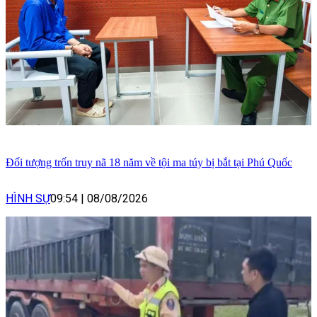
Đối tượng trốn truy nã 18 năm về tội ma túy bị bắt tại Phú Quốc
HÌNH SỰ
09:54
|
08/08/2026