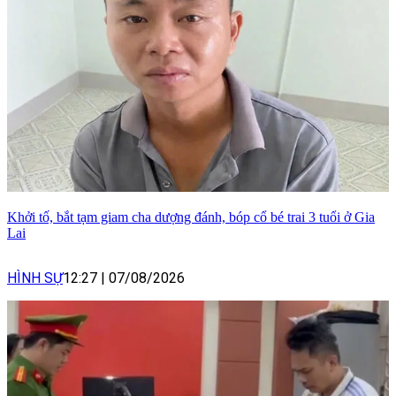
Khởi tố, bắt tạm giam cha dượng đánh, bóp cổ bé trai 3 tuổi ở Gia
Lai
HÌNH SỰ
12:27
|
07/08/2026