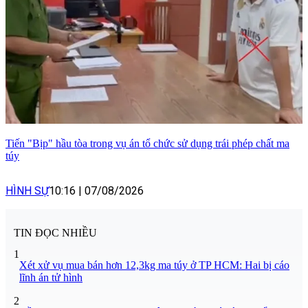
Tiến "Bịp" hầu tòa trong vụ án tổ chức sử dụng trái phép chất ma
túy
HÌNH SỰ
10:16
|
07/08/2026
TIN ĐỌC NHIỀU
1
Xét xử vụ mua bán hơn 12,3kg ma túy ở TP HCM: Hai bị cáo
lĩnh án tử hình
2