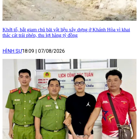
Khởi tố, bắt giam chủ bãi vật liệu xây dựng ở Khánh Hòa vì khai
thác cát trái phép, thu lợi hàng tỷ đồng
HÌNH SỰ
18:09
|
07/08/2026