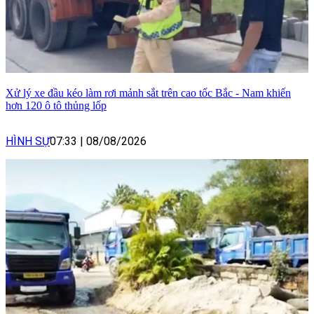
Xử lý xe đầu kéo làm rơi mảnh sắt trên cao tốc Bắc - Nam khiến
hơn 120 ô tô thủng lốp
HÌNH SỰ
07:33
|
08/08/2026