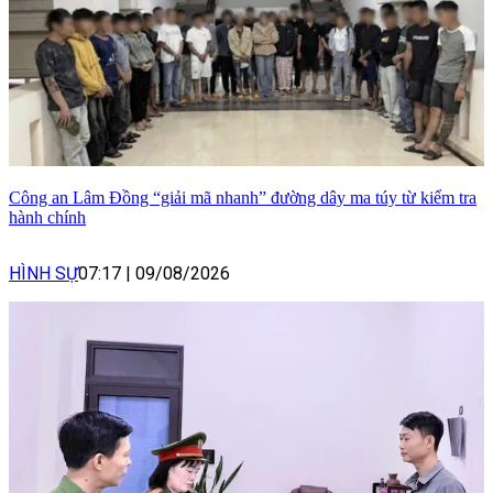
Công an Lâm Đồng “giải mã nhanh” đường dây ma túy từ kiểm tra
hành chính
HÌNH SỰ
07:17
|
09/08/2026