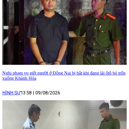
Nghi phạm vụ giết người ở Đồng Nai bị bắt khi đang lái ôtô bỏ trốn
xuống Khánh Hòa
HÌNH SỰ
13:58
|
09/08/2026