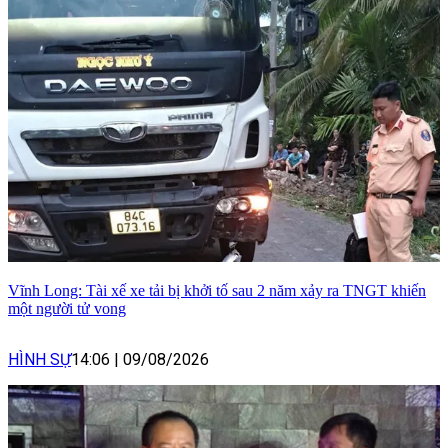
Vĩnh Long: Tài xế xe tải bị khởi tố sau 2 năm xảy ra TNGT khiến
một người tử vong
HÌNH SỰ
14:06
|
09/08/2026