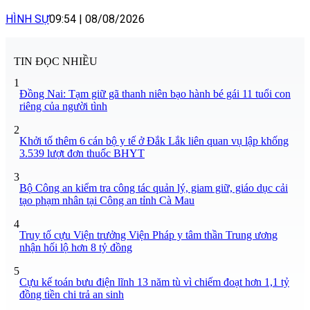
HÌNH SỰ
09:54
|
08/08/2026
TIN ĐỌC NHIỀU
1
Đồng Nai: Tạm giữ gã thanh niên bạo hành bé gái 11 tuổi con
riêng của người tình
2
Khởi tố thêm 6 cán bộ y tế ở Đắk Lắk liên quan vụ lập khống
3.539 lượt đơn thuốc BHYT
3
Bộ Công an kiểm tra công tác quản lý, giam giữ, giáo dục cải
tạo phạm nhân tại Công an tỉnh Cà Mau
4
Truy tố cựu Viện trưởng Viện Pháp y tâm thần Trung ương
nhận hối lộ hơn 8 tỷ đồng
5
Cựu kế toán bưu điện lĩnh 13 năm tù vì chiếm đoạt hơn 1,1 tỷ
đồng tiền chi trả an sinh