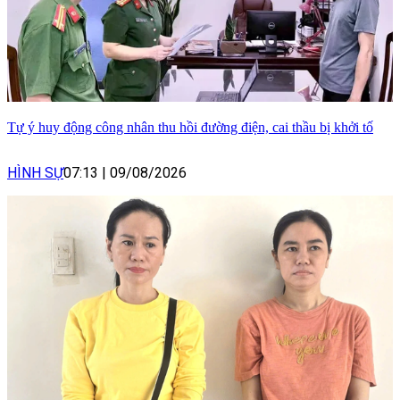
Tự ý huy động công nhân thu hồi đường điện, cai thầu bị khởi tố
HÌNH SỰ
07:13
|
09/08/2026