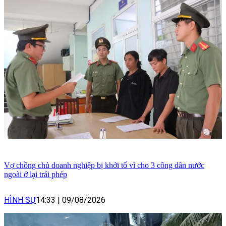
Vợ chồng chủ doanh nghiệp bị khởi tố vì cho 3 công dân nước
ngoài ở lại trái phép
HÌNH SỰ
14:33
|
09/08/2026