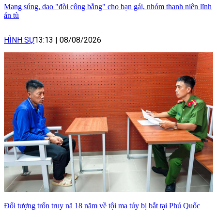
Mang súng, dao "đòi công bằng" cho bạn gái, nhóm thanh niên lĩnh
án tù
HÌNH SỰ
13:13
|
08/08/2026
Đối tượng trốn truy nã 18 năm về tội ma túy bị bắt tại Phú Quốc