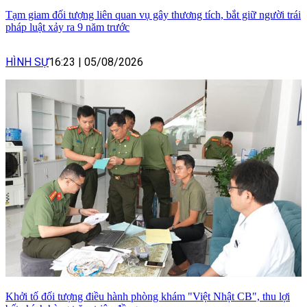
Tạm giam đối tượng liên quan vụ gây thương tích, bắt giữ người trái
pháp luật xảy ra 9 năm trước
HÌNH SỰ
16:23
|
05/08/2026
Khởi tố đối tượng điều hành phòng khám "Việt Nhật CB", thu lợi