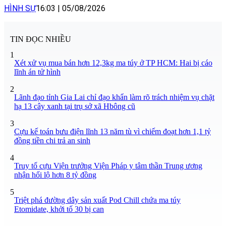
HÌNH SỰ
16:03
|
05/08/2026
TIN ĐỌC NHIỀU
1
Xét xử vụ mua bán hơn 12,3kg ma túy ở TP HCM: Hai bị cáo
lĩnh án tử hình
2
Lãnh đạo tỉnh Gia Lai chỉ đạo khẩn làm rõ trách nhiệm vụ chặt
hạ 13 cây xanh tại trụ sở xã Hbông cũ
3
Cựu kế toán bưu điện lĩnh 13 năm tù vì chiếm đoạt hơn 1,1 tỷ
đồng tiền chi trả an sinh
4
Truy tố cựu Viện trưởng Viện Pháp y tâm thần Trung ương
nhận hối lộ hơn 8 tỷ đồng
5
Triệt phá đường dây sản xuất Pod Chill chứa ma túy
Etomidate, khởi tố 30 bị can