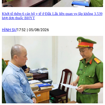
Khởi tố thêm 6 cán bộ y tế ở Đắk Lắk liên quan vụ lập khống 3.539
lượt đơn thuốc BHYT
HÌNH SỰ
17:52
|
05/08/2026