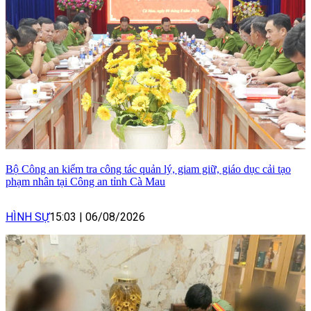
Bộ Công an kiểm tra công tác quản lý, giam giữ, giáo dục cải tạo
phạm nhân tại Công an tỉnh Cà Mau
HÌNH SỰ
15:03
|
06/08/2026