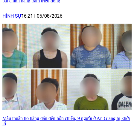
bất chính hàng trăm triệu đồng
HÌNH SỰ
16:21
|
05/08/2026
Mâu thuẫn họ hàng dẫn đến hỗn chiến, 9 người ở An Giang bị khởi
tố