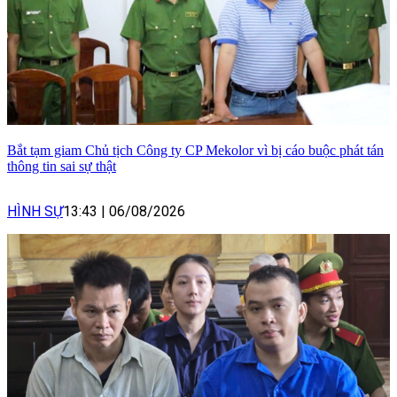
Bắt tạm giam Chủ tịch Công ty CP Mekolor vì bị cáo buộc phát tán
thông tin sai sự thật
HÌNH SỰ
13:43
|
06/08/2026