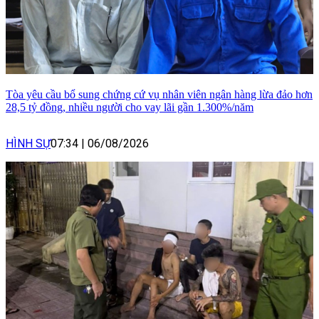
Tòa yêu cầu bổ sung chứng cứ vụ nhân viên ngân hàng lừa đảo hơn
28,5 tỷ đồng, nhiều người cho vay lãi gần 1.300%/năm
HÌNH SỰ
07:34
|
06/08/2026