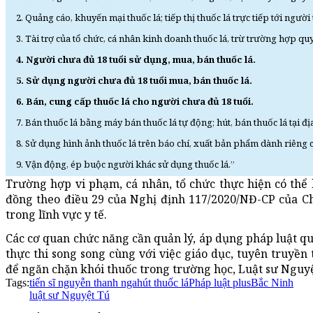
2. Quảng cáo, khuyến mại thuốc lá; tiếp thị thuốc lá trực tiếp tới ngườ
3. Tài trợ của tổ chức, cá nhân kinh doanh thuốc lá, trừ trường hợp quy
4. Người chưa đủ 18 tuổi sử dụng, mua, bán thuốc lá.
5. Sử dụng người chưa đủ 18 tuổi mua, bán thuốc lá.
6. Bán, cung cấp thuốc lá cho người chưa đủ 18 tuổi.
7. Bán thuốc lá bằng máy bán thuốc lá tự động; hút, bán thuốc lá tại đ
8. Sử dụng hình ảnh thuốc lá trên báo chí, xuất bản phẩm dành riêng 
9. Vận động, ép buộc người khác sử dụng thuốc lá.”
Trường hợp vi phạm, cá nhân, tổ chức thực hiện có thể 
đồng theo điều 29 của Nghị định 117/2020/NĐ-CP của C
trong lĩnh vực y tế.
Các cơ quan chức năng cần quản lý, áp dụng pháp luật quy
thực thi song song cùng với việc giáo dục, tuyên truyền
để ngăn chặn khói thuốc trong trường học, Luật sư Nguyệ
Tags:
tiến sĩ nguyễn thanh nga
hút thuốc lá
Pháp luật plus
Bắc Ninh
luật sư Nguyệt Tú