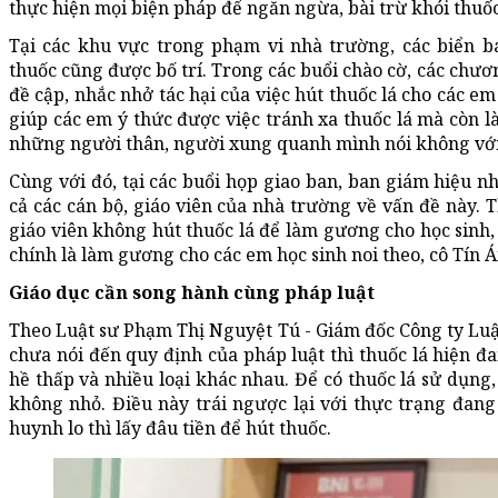
thực hiện mọi biện pháp để ngăn ngừa, bài trừ khói thuốc
Tại các khu vực trong phạm vi nhà trường, các biển b
thuốc cũng được bố trí. Trong các buổi chào cờ, các chươ
đề cập, nhắc nhở tác hại của việc hút thuốc lá cho các em
giúp các em ý thức được việc tránh xa thuốc lá mà còn l
những người thân, người xung quanh mình nói không với 
Cùng với đó, tại các buổi họp giao ban, ban giám hiệu nh
cả các cán bộ, giáo viên của nhà trường về vấn đề này. T
giáo viên không hút thuốc lá để làm gương cho học sinh,
chính là làm gương cho các em học sinh noi theo, cô Tín Ái
Giáo dục cần song hành cùng pháp luật
Theo Luật sư Phạm Thị Nguyệt Tú - Giám đốc Công ty Lu
chưa nói đến quy định của pháp luật thì thuốc lá hiện đ
hề thấp và nhiều loại khác nhau. Để có thuốc lá sử dụng,
không nhỏ. Điều này trái ngược lại với thực trạng đang
huynh lo thì lấy đâu tiền để hút thuốc.