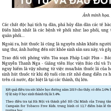
Ảnh minh họa.
Các chất độc hại tích tụ dần, phá hủy dần dần các tế b
Điển hình nhất là các bệnh về phổi như: lao phổi, ung
quản phổi…
Ngoài ra, hút thuốc lá cũng là nguyên nhân khiến ngườ
ung thư, ảnh hưởng đến sức khỏe sinh sản sau này, và g
Trao đổi với phóng viên Tòa soạn Pháp Luật Plus – Báo
Nguyễn Thanh Nga - Giảng viên Học viện Báo chí và Tuy
nguy hiểm là vậy nhưng từ việc mua/bán thuốc lá của học
sinh hút thuốc từ khi độ tuổi còn rất nhỏ đang diễn ra 
trên cả nước, đặc biệt là tại các thành, thị lớn.
Kết quả điều tra sức khỏe học đường năm 2019 cho thấy, có đến 2,6% họ
tỷ lệ này ở học sinh thành thị là 3,4%.
Theo điều tra tại Hà Nội và thành phố Hồ Chí Minh của Trung tâm
Campain for Tobacco Free Kids, trung bình có 12,7 điểm bán lẻ 
trường học.