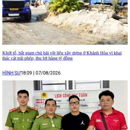
Khởi tố, bắt giam chủ bãi vật liệu xây dựng ở Khánh Hòa vì khai
thác cát trái phép, thu lợi hàng tỷ đồng
HÌNH SỰ
18:09
|
07/08/2026