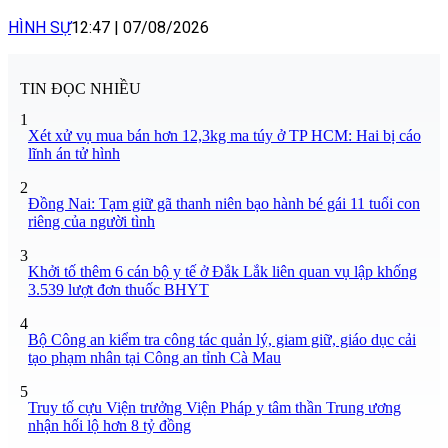
HÌNH SỰ
12:47
|
07/08/2026
TIN ĐỌC NHIỀU
1
Xét xử vụ mua bán hơn 12,3kg ma túy ở TP HCM: Hai bị cáo
lĩnh án tử hình
2
Đồng Nai: Tạm giữ gã thanh niên bạo hành bé gái 11 tuổi con
riêng của người tình
3
Khởi tố thêm 6 cán bộ y tế ở Đắk Lắk liên quan vụ lập khống
3.539 lượt đơn thuốc BHYT
4
Bộ Công an kiểm tra công tác quản lý, giam giữ, giáo dục cải
tạo phạm nhân tại Công an tỉnh Cà Mau
5
Truy tố cựu Viện trưởng Viện Pháp y tâm thần Trung ương
nhận hối lộ hơn 8 tỷ đồng