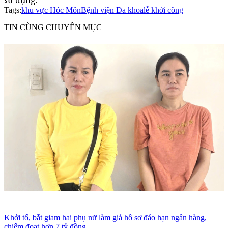
sử dụng.
Tags:
khu vực Hóc Môn
Bệnh viện Đa khoa
lễ khởi công
TIN CÙNG CHUYÊN MỤC
Khởi tố, bắt giam hai phụ nữ làm giả hồ sơ đáo hạn ngân hàng,
chiếm đoạt hơn 7 tỷ đồng