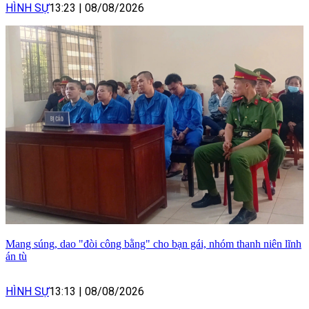
HÌNH SỰ
13:23
|
08/08/2026
Mang súng, dao "đòi công bằng" cho bạn gái, nhóm thanh niên lĩnh
án tù
HÌNH SỰ
13:13
|
08/08/2026