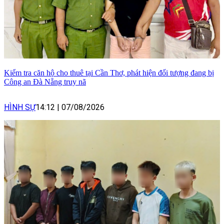
Kiểm tra căn hộ cho thuê tại Cần Thơ, phát hiện đối tượng đang bị
Công an Đà Nẵng truy nã
HÌNH SỰ
14:12
|
07/08/2026