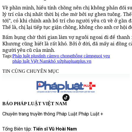
Về phần mình, hiểu tính chồng nên chị không phản đối su
lý trí của chị nhất thời bị che mờ bởi sự ghen tuông. Th
tới”, có khi chính anh bố trí cho người yêu cũ về ở gần đ
Thế là, chị lại tiếp tục giận chồng, không cho anh cơ hội
Bấm bụng chờ thời gian làm vợ nguôi ngoai đi để thanh
Khương cũng biết là rất khó. Bởi ở đời, đã mấy ai đồng
người yêu cũ của mình.
Tags:
Pháp luật plus
tình cảm
vo chong
thông cảm
nguoi yeu
pháp luật Việt Nam
khó xử
phapluatplus.vn
TIN CÙNG CHUYÊN MỤC
BÁO PHÁP LUẬT VIỆT NAM
Chuyên trang truyền thông Pháp Luật Pháp Luật +
Tổng Biên tập:
Tiến sĩ Vũ Hoài Nam