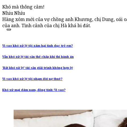
Khó mà thông cảm!
Nhiu Nhíu
Hàng xóm mới của vợ chồng anh Khương, chị Dung, oái oăm
của anh. Tình cảnh của chị Hà khá bi đát.
Vì sao khó xử lý tội xâm hại tình dục trẻ em?
Vẫn khó xử lý tài sản thế chấp khi thi hành án
'Rất khó xử lý' tài sản giải trình không hợp lý
Vì sao khó xử lý tội phạm đòi nợ thuê?
Khó xử mại dâm nam, đồng tính: Vì sao?