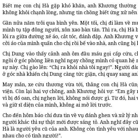
Biết mẹ con chị Hà gặp khó khăn, anh Khương thường q
không khỏi chạnh lòng, nhưng tin chồng biết ứng xử nên
Gần nửa năm trôi qua bình yên. Một tối, chị đi làm về 
mình tụ tập đông người, xôn xao bàn tán. Thì ra, chị Hà
lôi ra giữa đường xé áo, cắt tóc, đánh đập. Anh Khương vừ
cởi áo của mình quấn cho chị rồi bế vào nhà, anh cũng b
Chị Dung vào thấy cảnh anh ôm đầu máu gọi cấp cứu, ch
ngồi ở góc phòng liền nghĩ ngay chồng mình có quan hệ 
sự này. Chị gào lên: “Chị ra khỏi nhà tôi ngay!”. Người đ
ở góc nhà khiến chị Dung càng tức giận, chị quay sang anh
May mắn, xe cứu thương vừa tới, thằng con chị Hà cũng
viện. Còn lại hai vợ chồng, anh Khương hỏi vợ: “Em gây
vì bị đổ oan, chị nghẹn lời, không nói được gì. Từ đó, h
và giữ sĩ diện của mình, không ai mở lời trước.
Cho đến hôm báo chí đưa tin về vụ đánh ghen và xử lý nh
người khác thì sự thật mới được sáng tỏ. Anh nghĩ đây cũn
Hà là người yêu cũ của anh. Không còn tình yêu với nha
nhau cho có tình người!”.