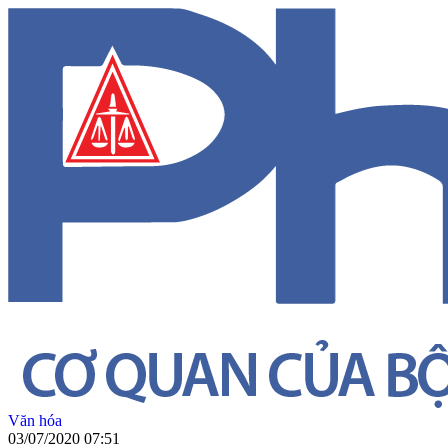
Văn hóa
03/07/2020 07:51