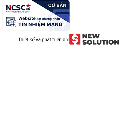
Thiết kế và phát triển bởi