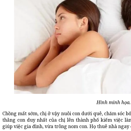
Hình minh họa.
Chồng mất sớm, chị ở vậy nuôi con dưới quê, chăm sóc bố
thằng con duy nhất của chị lên thành phố kiếm việc là
giúp việc gia đình, vừa trông nom con. Họ thuê nhà ngay 