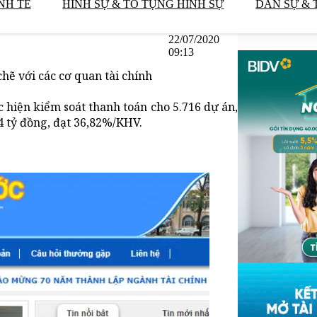
NH TẾ
HÌNH SỰ & TỐ TỤNG HÌNH SỰ
DÂN SỰ & 
22/07/2020
09:13
ẽ với các cơ quan tài chính
 hiện kiểm soát thanh toán cho 5.716 dự án,
94 tỷ đồng, đạt 36,82%/KHV.