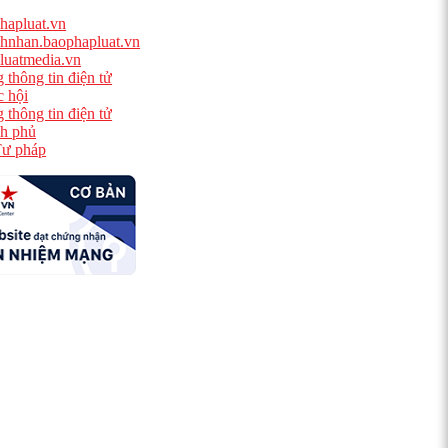
hapluat.vn
hnhan.baophapluat.vn
luatmedia.vn
 thông tin điện tử
 hội
 thông tin điện tử
h phủ
ư pháp