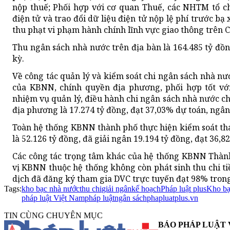
nộp thuế; Phối hợp với cơ quan Thuế, các NHTM tổ ch
điện tử và trao đổi dữ liệu điện tử nộp lệ phí trước bạ 
thu phạt vi phạm hành chính lĩnh vực giao thông trên 
Thu ngân sách nhà nước trên địa bàn là 164.485 tỷ đồ
kỳ.
Về công tác quản lý và kiểm soát chi ngân sách nhà n
của KBNN, chính quyền địa phương, phối hợp tốt với
nhiệm vụ quản lý, điều hành chi ngân sách nhà nước c
địa phương là 17.274 tỷ đồng, đạt 37,03% dự toán, ngân
Toàn hệ thống KBNN thành phố thực hiện kiểm soát tha
là 52.126 tỷ đồng, đã giải ngân 19.194 tỷ đồng, đạt 36,
Các công tác trọng tâm khác của hệ thống KBNN Thành 
vị KBNN thuộc hệ thống không còn phát sinh thu chi ti
dịch đã đăng ký tham gia DVC trực tuyến đạt 98% trong
Tags:
kho bạc nhà nước
thu chi
giải ngân
kế hoạch
Pháp luật plus
Kho b
pháp luật Việt Nam
pháp luật
ngân sách
phapluatplus.vn
TIN CÙNG CHUYÊN MỤC
BÁO PHÁP LUẬT 