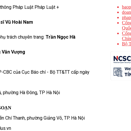
 thông Pháp Luật Pháp Luật +
baop
doan
phap
 sĩ Vũ Hoài Nam
Cổng
Quốc
Cổng
hụ trách chuyên trang:
Trần Ngọc Hà
Chín
Bộ T
 Văn Vượng
P-CBC của Cục Báo chí - Bộ TT&TT cấp ngày
ú, phường Hà Đông, TP Hà Nội
SOẠN
n Chí Thanh, phường Giảng Võ, TP. Hà Nội
us.vn