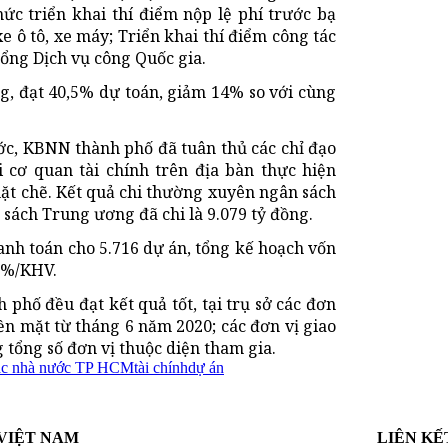
ức triển khai thí điểm nộp lệ phí trước bạ
xe ô tô, xe máy; Triển khai thí điểm công tác
Cổng Dịch vụ công Quốc gia.
ng, đạt 40,5% dự toán, giảm 14% so với cùng
ước, KBNN thành phố đã tuân thủ các chỉ đạo
 cơ quan tài chính trên địa bàn thực hiện
hặt chẽ. Kết quả chi thường xuyên ngân sách
 sách Trung ương đã chi là 9.079 tỷ đồng.
nh toán cho 5.716 dự án, tổng kế hoạch vốn
82%/KHV.
phố đều đạt kết quả tốt, tại trụ sở các đơn
ền mặt từ tháng 6 năm 2020; các đơn vị giao
 tổng số đơn vị thuộc diện tham gia.
ạc nhà nước TP HCM
tài chính
dự án
VIỆT NAM
LIÊN KẾ