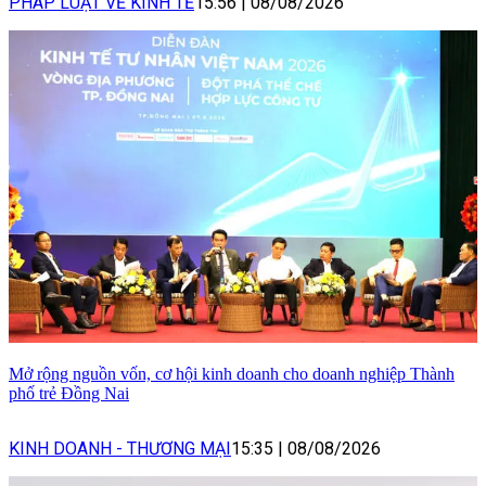
PHÁP LUẬT VỀ KINH TẾ
15:56
|
08/08/2026
Mở rộng nguồn vốn, cơ hội kinh doanh cho doanh nghiệp Thành
phố trẻ Đồng Nai
KINH DOANH - THƯƠNG MẠI
15:35
|
08/08/2026