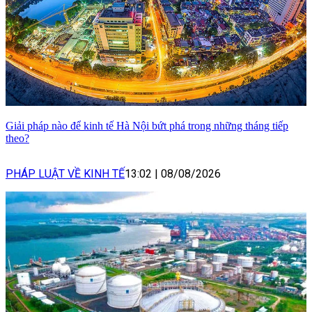
Giải pháp nào để kinh tế Hà Nội bứt phá trong những tháng tiếp
theo?
PHÁP LUẬT VỀ KINH TẾ
13:02
|
08/08/2026