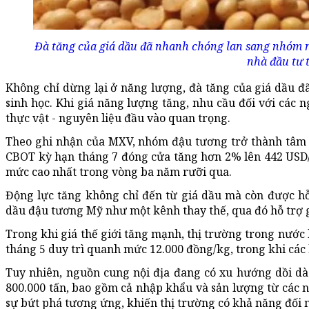
Đà tăng của giá dầu đã nhanh chóng lan sang nhóm 
nhà đầu tư 
Không chỉ dừng lại ở năng lượng, đà tăng của giá dầu 
sinh học. Khi giá năng lượng tăng, nhu cầu đối với các n
thực vật - nguyên liệu đầu vào quan trọng.
Theo ghi nhận của MXV, nhóm đậu tương trở thành tâm đ
CBOT kỳ hạn tháng 7 đóng cửa tăng hơn 2% lên 442 USD/t
mức cao nhất trong vòng ba năm rưỡi qua.
Động lực tăng không chỉ đến từ giá dầu mà còn được hỗ 
dầu đậu tương Mỹ như một kênh thay thế, qua đó hỗ trợ g
Trong khi giá thế giới tăng mạnh, thị trường trong nước
tháng 5 duy trì quanh mức 12.000 đồng/kg, trong khi các 
Tuy nhiên, nguồn cung nội địa đang có xu hướng dồi dà
800.000 tấn, bao gồm cả nhập khẩu và sản lượng từ các n
sự bứt phá tương ứng, khiến thị trường có khả năng đối 