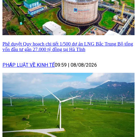
Phê duyệt Quy hoạch chi tiết 1/500 dự án LNG Bắc Trung Bộ tổng
vốn đầu tư gần 27.000 tỷ đồng tại Hà Tĩnh
PHÁP LUẬT VỀ KINH TẾ
09:59
|
08/08/2026