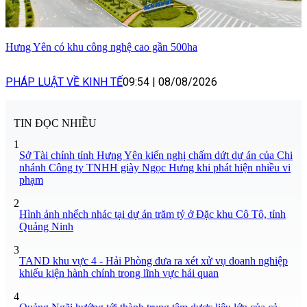
Hưng Yên có khu công nghệ cao gần 500ha
PHÁP LUẬT VỀ KINH TẾ
09:54
|
08/08/2026
TIN ĐỌC NHIỀU
1
Sở Tài chính tỉnh Hưng Yên kiến nghị chấm dứt dự án của Chi
nhánh Công ty TNHH giày Ngọc Hưng khi phát hiện nhiều vi
phạm
2
Hình ảnh nhếch nhác tại dự án trăm tỷ ở Đặc khu Cô Tô, tỉnh
Quảng Ninh
3
TAND khu vực 4 - Hải Phòng đưa ra xét xử vụ doanh nghiệp
khiếu kiện hành chính trong lĩnh vực hải quan
4