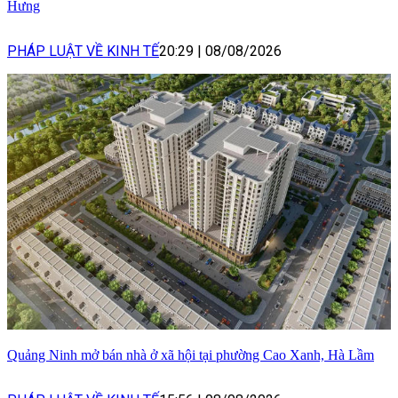
Hưng
PHÁP LUẬT VỀ KINH TẾ
20:29
|
08/08/2026
Quảng Ninh mở bán nhà ở xã hội tại phường Cao Xanh, Hà Lầm