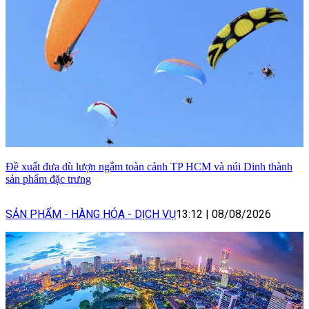
Đề xuất đưa dù lượn ngắm toàn cảnh TP HCM và núi Dinh thành
sản phẩm đặc trưng
SẢN PHẨM - HÀNG HÓA - DỊCH VỤ
13:12
|
08/08/2026