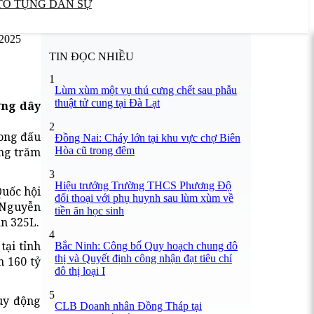
TỐ TỤNG DÂN SỰ
/2025
TIN ĐỌC NHIỀU
1
Lùm xùm một vụ thú cưng chết sau phẫu
thuật tử cung tại Đà Lạt
ờng dây
2
rong đấu
Đồng Nai: Cháy lớn tại khu vực chợ Biên
Hòa cũ trong đêm
àng trăm
3
Hiệu trưởng Trường THCS Phương Độ
Quốc hội
đối thoại với phụ huynh sau lùm xùm về
á Nguyễn
tiền ăn học sinh
n 325L.
4
tại tỉnh
Bắc Ninh: Công bố Quy hoạch chung đô
thị và Quyết định công nhận đạt tiêu chí
n 160 tỷ
đô thị loại I
5
uy động
CLB Doanh nhân Đồng Tháp tại