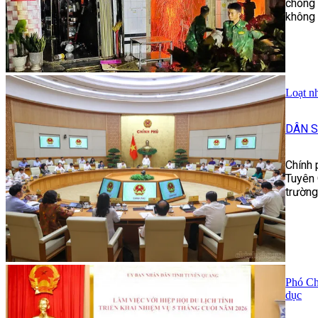
chóng 
không 
Loạt n
DÂN S
Chính 
Tuyên 
trường
Phó Ch
dục