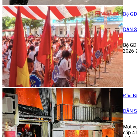
Bộ GD-
DÂN S
Bộ GD-
2026-2
Đồn Bi
DÂN S
Một vụ
cấp 4 