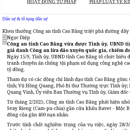
HOẠT ĐỘNG TƯ PHÁP
PHÁP LUẬT VỀ KI
Dân sự & tố tụng dân sự
Khen thưởng Công an tỉnh Cao Bằng triệt phá đường dây 
Ngọc Diệp
Công an tỉnh Cao Bằng vừa được Tỉnh ủy, UBND tỉ
giả danh Công an lừa đảo xuyên quốc gia, chiếm đ
Ngày 15/9, Tỉnh ủy, UBND tỉnh Cao Bằng tổ chức biểu 
tranh chuyên án chống tội phạm sử dụng công nghệ cao
tỷ đồng.
Tham dự có các đồng chí lãnh đạo tỉnh Cao Bằng gồm:
tỉnh; Vũ Hồng Quang, Phó Bí thư Thường trực Tỉnh ủy; 
Quang Vinh, Ủy viên Ban Thường vụ Tỉnh ủy, Giám đốc C
Từ tháng 2/2025, Công an tỉnh Cao Bằng phát hiện nhó
Svay Rieng (Cam-pu-chia) gần cửa khẩu Bavet - Mộc B
đồng của gần 400 nạn nhân.
Trước tính chất nghiêm trọng của vụ việc, ngày 28/3