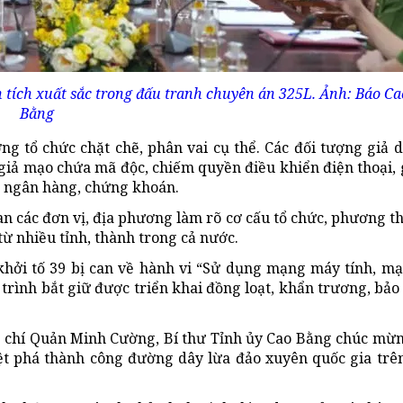
 tích xuất sắc trong đấu tranh chuyên án 325L. Ảnh: Báo Ca
Bằng
ng tổ chức chặt chẽ, phân vai cụ thể. Các đối tượng giả 
iả mạo chứa mã độc, chiếm quyền điều khiển điện thoại, 
ản ngân hàng, chứng khoán.
 an các đơn vị, địa phương làm rõ cơ cấu tổ chức, phương t
từ nhiều tỉnh, thành trong cả nước.
 khởi tố 39 bị can về hành vi “Sử dụng mạng máy tính, m
 trình bắt giữ được triển khai đồng loạt, khẩn trương, bả
ng chí Quản Minh Cường, Bí thư Tỉnh ủy Cao Bằng chúc mừ
riệt phá thành công đường dây lừa đảo xuyên quốc gia tr