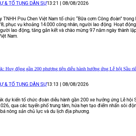
Ự & TỐ TỤNG DÂN SỰ
13:21
|
08/08/2026
y TNHH Pou Chen Việt Nam tổ chức “Bữa cơm Công đoàn” trong 
/8, phục vụ khoảng 14.000 công nhân, người lao động. Hoạt độn
 người lao động, tăng gắn kết và chào mừng 97 năm ngày thành l
iệt Nam.
k: Huy động gần 200 phương tiện diễu hành hưởng ứng Lễ hội Sầu ri
Ự & TỐ TỤNG DÂN SỰ
13:13
|
08/08/2026
k dự kiến tổ chức đoàn diễu hành gần 200 xe hưởng ứng Lễ hội 
2026, qua các tuyến phố trung tâm, hứa hẹn tạo điểm nhấn sôi độ
bá nông sản chủ lực và du lịch địa phương.