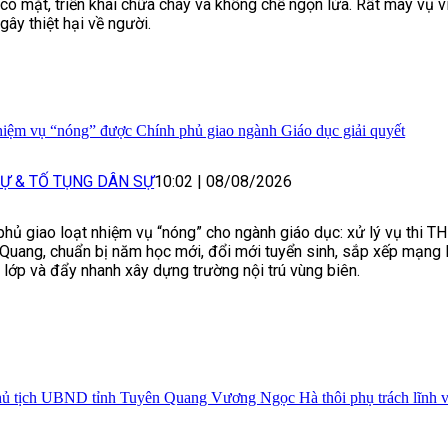
có mặt, triển khai chữa cháy và khống chế ngọn lửa. Rất may vụ v
gây thiệt hại về người.
hiệm vụ “nóng” được Chính phủ giao ngành Giáo dục giải quyết
Ự & TỐ TỤNG DÂN SỰ
10:02
|
08/08/2026
phủ giao loạt nhiệm vụ “nóng” cho ngành giáo dục: xử lý vụ thi T
Quang, chuẩn bị năm học mới, đổi mới tuyển sinh, sắp xếp mạng 
 lớp và đẩy nhanh xây dựng trường nội trú vùng biên.
ủ tịch UBND tỉnh Tuyên Quang Vương Ngọc Hà thôi phụ trách lĩnh v