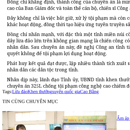
Đồng chí khẳng định, thành công của chuyên án là min
cao của Ban Giám đốc và toàn thể cán bộ, chiến sĩ Công 
Đây không chỉ là việc bắt giữ, xử lý tội phạm mà còn
khác hoạt động, đồng thời tạo hiệu ứng tuyên truyền s
Đồng chí nhấn mạnh, với đặc thù một tỉnh miền núi c
dây lừa đảo lớn trên không gian mạng là chiến công có 
nhân dân. Sau chuyên án này, đề nghị Công an tỉnh tiế
quyết không để tội phạm lợi dụng hoạt động.
Phát huy kết quả đạt được, lập nhiều thành tích xuất
nhân dân các dân tộc trong tỉnh.
Nhân dịp này, lãnh đạo Tỉnh ủy, UBND tỉnh khen thưở
chuyên án 325L chống tội phạm công nghệ cao chiếm đoạ
Tags:
Lừa đảo
Khen thưởng
xuyên quốc gia
Cao Bằng
TIN CÙNG CHUYÊN MỤC
Ấm áp 