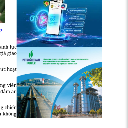
o
danh lực
giả giao
hức hoạt
ạng viễn
o đảm an
ng chiến
ên không