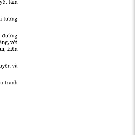
uyết tâm
ối tượng
ng đường
ảng, với
an, kiên
quyền và
ấu tranh