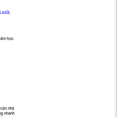
ả nước
năm học
 căn nhà
ăng nhanh