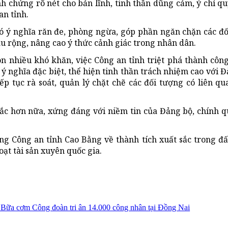
h chứng rõ nét cho bản lĩnh, tinh thần dũng cảm, ý chí q
an tỉnh.
 có ý nghĩa răn đe, phòng ngừa, góp phần ngăn chặn các đ
âu rộng, nâng cao ý thức cảnh giác trong nhân dân.
òn nhiều khó khăn, việc Công an tỉnh triệt phá thành cô
ý nghĩa đặc biệt, thể hiện tinh thần trách nhiệm cao với Đ
p tục rà soát, quản lý chặt chẽ các đối tượng có liên qu
 sắc hơn nữa, xứng đáng với niềm tin của Đảng bộ, chính 
ng Công an tỉnh Cao Bằng về thành tích xuất sắc trong đ
t tài sản xuyên quốc gia.
Bữa cơm Công đoàn tri ân 14.000 công nhân tại Đồng Nai