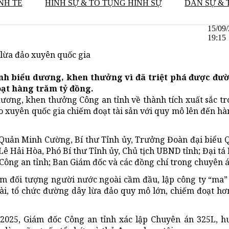
NH TẾ
HÌNH SỰ & TỐ TỤNG HÌNH SỰ
DÂN SỰ & 
15/09
19:15
lừa đảo xuyên quốc gia
nh biểu dương, khen thưởng vì đã triệt phá được đư
oạt hàng trăm tỷ đồng.
dương, khen thưởng Công an tỉnh về thành tích xuất sắc t
 xuyên quốc gia chiếm đoạt tài sản với quy mô lên đến h
 Quản Minh Cường, Bí thư Tỉnh ủy, Trưởng Đoàn đại biểu 
Lê Hải Hòa, Phó Bí thư Tỉnh ủy, Chủ tịch UBND tỉnh; Đại t
ông an tỉnh; Ban Giám đốc và các đồng chí trong chuyên á
m đối tượng người nước ngoài cầm đầu, lập công ty “ma” 
ài, tổ chức đường dây lừa đảo quy mô lớn, chiếm đoạt hơ
/2025, Giám đốc Công an tỉnh xác lập Chuyên án 325L, h