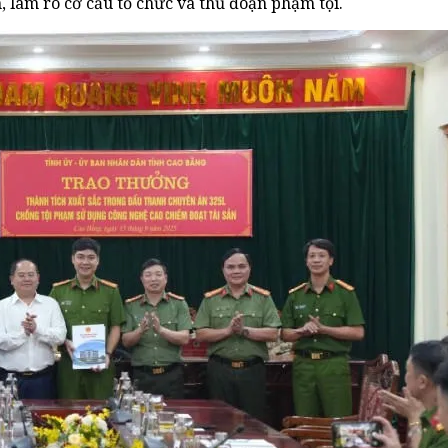
, làm rõ cơ cấu tổ chức và thủ đoạn phạm tội.