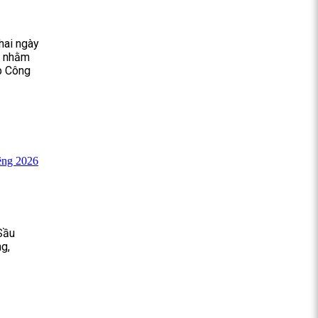
hai ngày
g nhằm
ập Công
êng 2026
Sầu
ng,