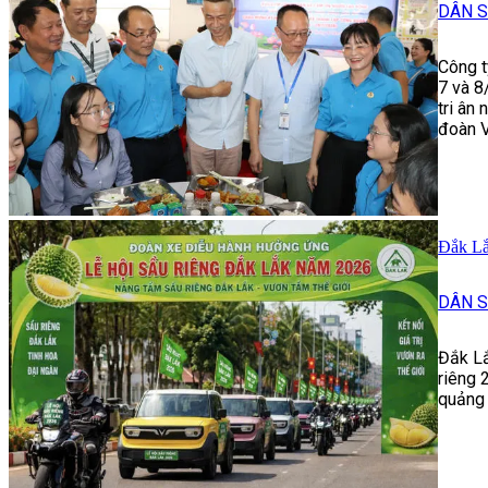
DÂN S
Công t
7 và 8
tri ân
đoàn V
Đắk Lắ
DÂN S
Đắk Lắ
riêng 
quảng 