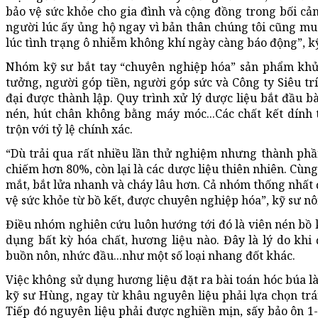
bảo vệ sức khỏe cho gia đình và cộng đồng trong bối cản
người lúc ấy ủng hộ ngay vì bản thân chúng tôi cũng muố
lúc tình trạng ô nhiễm không khí ngày càng báo động”, kỹ
Nhóm kỹ sư bắt tay “chuyên nghiệp hóa” sản phẩm khử 
tưởng, người góp tiền, người góp sức và Công ty Siêu tr
đại được thành lập. Quy trình xử lý dược liệu bắt đầu b
nén, hút chân không bằng máy móc...Các chất kết dính 
trộn với tỷ lệ chính xác.
“Dù trải qua rất nhiều lần thử nghiệm nhưng thành phần
chiếm hơn 80%, còn lại là các dược liệu thiên nhiên. Cùng
mắt, bắt lửa nhanh và cháy lâu hơn. Cả nhóm thống nhất 
vệ sức khỏe từ bồ kết, được chuyên nghiệp hóa”, kỹ sư n
Điều nhóm nghiên cứu luôn hướng tới đó là viên nén bồ k
dụng bất kỳ hóa chất, hương liệu nào. Đây là lý do khi
buồn nôn, nhức đầu...như một số loại nhang đốt khác.
Việc không sử dụng hương liệu đặt ra bài toán hóc búa là
kỹ sư Hùng, ngay từ khâu nguyên liệu phải lựa chọn trái
Tiếp đó nguyên liệu phải được nghiền mịn, sấy bảo ôn 1-