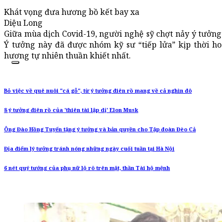
Khát vọng đưa hương bồ kết bay xa
Diệu Long
Giữa mùa dịch Covid-19, người nghệ sỹ chợt nảy ý tưởn
Ý tưởng này đã được nhóm kỹ sư “tiếp lửa” kịp thời ho
hương tự nhiên thuần khiết nhất.
Bỏ việc về quê nuôi "cá gỗ", từ ý tưởng điên rồ mang về cả nghìn đô
8 ý tưởng điên rồ của 'thiên tài lập dị' Elon Musk
Ông Đào Hồng Tuyển tặng ý tưởng và bản quyền cho Tập đoàn Đèo Cả
Địa điểm lý tưởng tránh nóng những ngày cuối tuần tại Hà Nội
6 nét quý tướng của phụ nữ lộ rõ trên mặt, thần Tài hộ mệnh