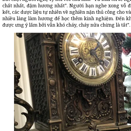
chất nhất, đậm hương nhất”. Người bạn nghe xong vỗ đù
kết, các dược liệu tự nhiên về nghiền nặn thủ công cho v
nhiều làng làm hương để học thêm kinh nghiệm. Đến kh
được ưng ý lắm bởi vẫn khó cháy, cháy nửa chừng là tắt”.