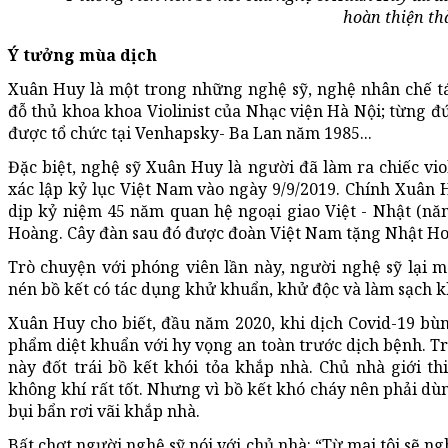
hoàn thiện th
Ý tưởng mùa dịch
Xuân Huy là một trong những nghệ sỹ, nghệ nhân chế tá
đỗ thủ khoa khoa Violinist của Nhạc viện Hà Nội; từng đứ
được tổ chức tại Venhapsky- Ba Lan năm 1985...
Đặc biệt, nghệ sỹ Xuân Huy là người đã làm ra chiếc viol
xác lập kỷ lục Việt Nam vào ngày 9/9/2019. Chính Xuân 
dịp kỷ niệm 45 năm quan hệ ngoại giao Việt - Nhật (nă
Hoàng. Cây đàn sau đó được đoàn Việt Nam tặng Nhật Ho
Trò chuyện với phóng viên lần này, người nghệ sỹ lại m
nén bồ kết có tác dụng khử khuẩn, khử độc và làm sạch 
Xuân Huy cho biết, đầu năm 2020, khi dịch Covid-19 bù
phẩm diệt khuẩn với hy vọng an toàn trước dịch bệnh. Tr
này đốt trái bồ kết khói tỏa khắp nhà. Chủ nhà giới t
không khí rất tốt. Nhưng vì bồ kết khó cháy nên phải dùng
bụi bẩn rơi vãi khắp nhà.
Bất chợt người nghệ sỹ nói với chủ nhà: “Từ mai tôi sẽ ng