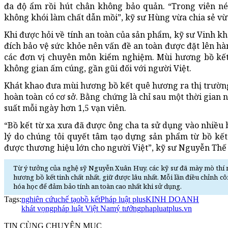
đa độ ẩm rồi hút chân không bảo quản. “Trong viên né
không khói làm chất dẫn mồi”, kỹ sư Hùng vừa chia sẻ vừ
Khi được hỏi về tính an toàn của sản phẩm, kỹ sư Vinh k
đích bảo vệ sức khỏe nên vấn đề an toàn được đặt lên h
các đơn vị chuyên môn kiểm nghiệm. Mùi hương bồ kết
không gian ấm cúng, gần gũi đối với người Việt.
Khát khao đưa mùi hương bồ kết quê hương ra thị trường
hoàn toàn có cơ sở. Bằng chứng là chỉ sau một thời gian 
suất mỗi ngày hơn 1,5 vạn viên.
“Bồ kết từ xa xưa đã được ông cha ta sử dụng vào nhiều b
lý do chúng tôi quyết tâm tạo dựng sản phẩm từ bồ kết
được thương hiệu lớn cho người Việt”, kỹ sư Nguyễn Thế
Từ ý tưởng của nghệ sỹ Nguyễn Xuân Huy, các kỹ sư đã mày mò thí 
hương bồ kết tinh chất nhất, giữ được lâu nhất. Mỗi lần điều chỉnh c
hóa học để đảm bảo tính an toàn cao nhất khi sử dụng.
Tags:
nghiên cứu
chế tạo
bồ kết
Pháp luật plus
KINH DOANH
khát vọng
pháp luật Việt Nam
ý tưởng
phapluatplus.vn
TIN CÙNG CHUYÊN MỤC