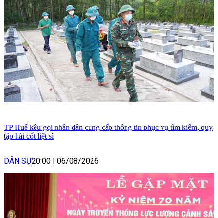
TP Huế kêu gọi nhân dân cung cấp thông tin phục vụ tìm kiếm, quy
tập hài cốt liệt sĩ
DÂN SỰ
20:00
|
06/08/2026