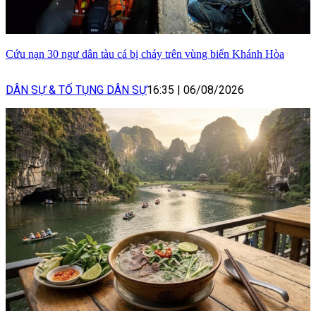
Cứu nạn 30 ngư dân tàu cá bị cháy trên vùng biển Khánh Hòa
DÂN SỰ & TỐ TỤNG DÂN SỰ
16:35
|
06/08/2026