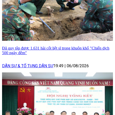
Đã quy tập được 1.631 hài cốt liệt sĩ trong khuôn khổ "Chiến dịch
500 ngày đêm"
DÂN SỰ & TỐ TỤNG DÂN SỰ
19:49
|
06/08/2026