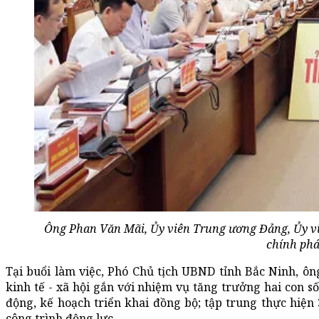
Ông Phan Văn Mãi, Ủy viên Trung ương Đảng, Ủy vi
chính phát
Tại buổi làm việc, Phó Chủ tịch UBND tỉnh Bắc Ninh, ô
kinh tế - xã hội gắn với nhiệm vụ tăng trưởng hai con s
động, kế hoạch triển khai đồng bộ; tập trung thực hiện
công trình động lực.