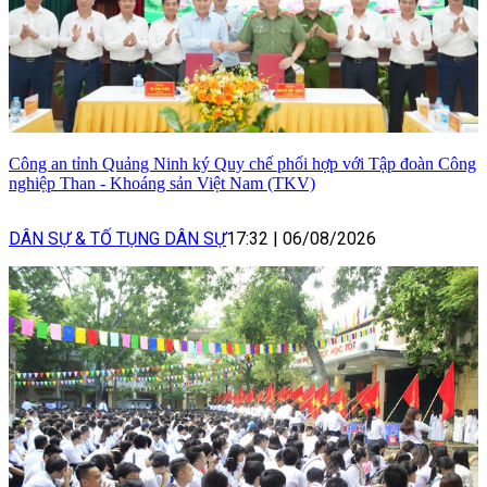
Công an tỉnh Quảng Ninh ký Quy chế phối hợp với Tập đoàn Công
nghiệp Than - Khoáng sản Việt Nam (TKV)
DÂN SỰ & TỐ TỤNG DÂN SỰ
17:32
|
06/08/2026