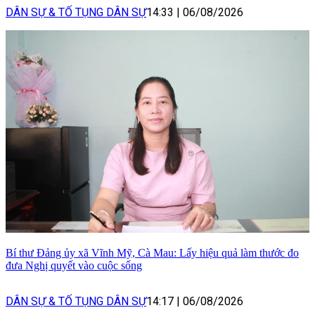
DÂN SỰ & TỐ TỤNG DÂN SỰ
14:33
|
06/08/2026
Bí thư Đảng ủy xã Vĩnh Mỹ, Cà Mau: Lấy hiệu quả làm thước đo
đưa Nghị quyết vào cuộc sống
DÂN SỰ & TỐ TỤNG DÂN SỰ
14:17
|
06/08/2026