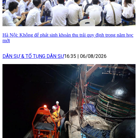
Hà Nội: Không để phát sinh khoản thu trái quy định trong năm học
mới
DÂN SỰ & TỐ TỤNG DÂN SỰ
16:35
|
06/08/2026