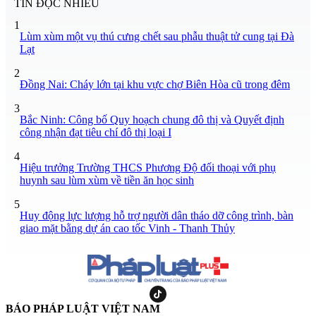
TIN ĐỌC NHIỀU
1
Lùm xùm một vụ thú cưng chết sau phẫu thuật tử cung tại Đà
Lạt
2
Đồng Nai: Cháy lớn tại khu vực chợ Biên Hòa cũ trong đêm
3
Bắc Ninh: Công bố Quy hoạch chung đô thị và Quyết định
công nhận đạt tiêu chí đô thị loại I
4
Hiệu trưởng Trường THCS Phương Độ đối thoại với phụ
huynh sau lùm xùm về tiền ăn học sinh
5
Huy động lực lượng hỗ trợ người dân tháo dỡ công trình, bàn
giao mặt bằng dự án cao tốc Vinh - Thanh Thủy
BÁO PHÁP LUẬT VIỆT NAM