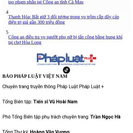
tạo phạm nhân tại Công an tỉnh Cà Mau
4
Thanh Hóa: Bắt giữ 3 đối tượng trong vụ trộm cắp dây cáp
điện trị giá gần 300 triệu đồng
5
Công an điều tra vụ người phụ nữ bị tấn công bằng hung khí
tại chợ Hòa Long
BÁO PHÁP LUẬT VIỆT NAM
Chuyên trang truyền thông Pháp Luật Pháp Luật +
Tổng Biên tập:
Tiến sĩ Vũ Hoài Nam
Phó Tổng Biên tập phụ trách chuyên trang:
Trần Ngọc Hà
Tổng Thư ký:
Hoàng Văn Vượng