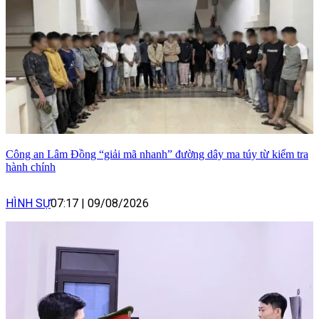
Công an Lâm Đồng “giải mã nhanh” đường dây ma túy từ kiểm tra
hành chính
HÌNH SỰ
07:17
|
09/08/2026