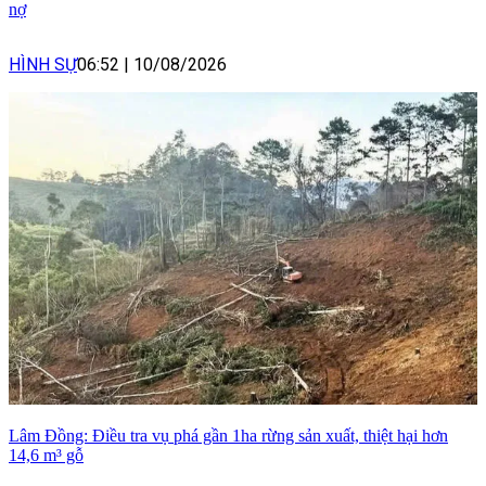
nợ
HÌNH SỰ
06:52
|
10/08/2026
Lâm Đồng: Điều tra vụ phá gần 1ha rừng sản xuất, thiệt hại hơn
14,6 m³ gỗ