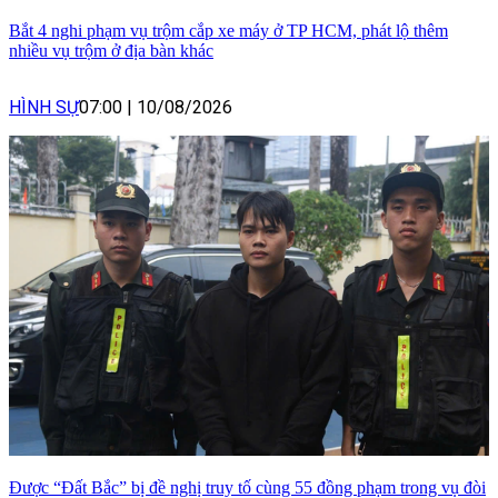
Bắt 4 nghi phạm vụ trộm cắp xe máy ở TP HCM, phát lộ thêm
nhiều vụ trộm ở địa bàn khác
HÌNH SỰ
07:00
|
10/08/2026
Được “Đất Bắc” bị đề nghị truy tố cùng 55 đồng phạm trong vụ đòi