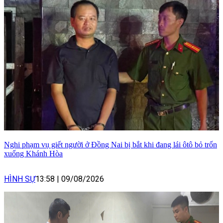
Nghi phạm vụ giết người ở Đồng Nai bị bắt khi đang lái ôtô bỏ trốn
xuống Khánh Hòa
HÌNH SỰ
13:58
|
09/08/2026