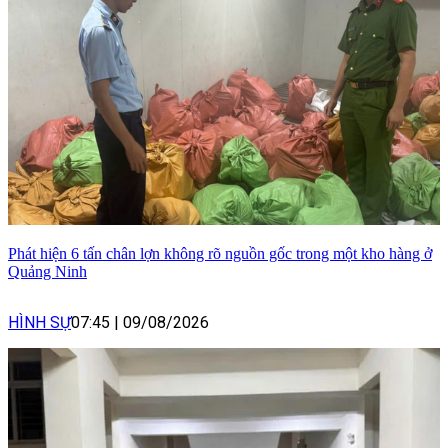
Phát hiện 6 tấn chân lợn không rõ nguồn gốc trong một kho hàng ở
Quảng Ninh
HÌNH SỰ
07:45
|
09/08/2026