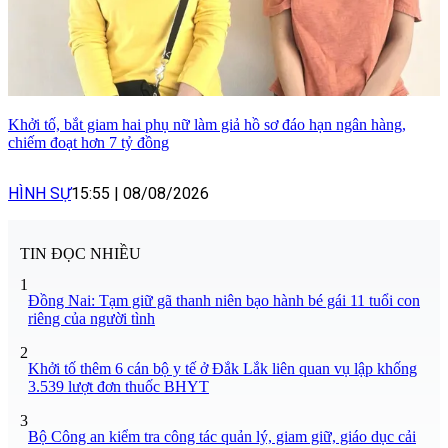
Khởi tố, bắt giam hai phụ nữ làm giả hồ sơ đáo hạn ngân hàng,
chiếm đoạt hơn 7 tỷ đồng
HÌNH SỰ
15:55
|
08/08/2026
TIN ĐỌC NHIỀU
1
Đồng Nai: Tạm giữ gã thanh niên bạo hành bé gái 11 tuổi con
riêng của người tình
2
Khởi tố thêm 6 cán bộ y tế ở Đắk Lắk liên quan vụ lập khống
3.539 lượt đơn thuốc BHYT
3
Bộ Công an kiểm tra công tác quản lý, giam giữ, giáo dục cải