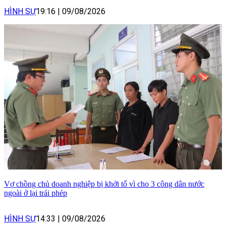
HÌNH SỰ
19:16
|
09/08/2026
Vợ chồng chủ doanh nghiệp bị khởi tố vì cho 3 công dân nước
ngoài ở lại trái phép
HÌNH SỰ
14:33
|
09/08/2026