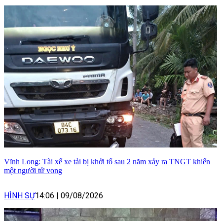
Vĩnh Long: Tài xế xe tải bị khởi tố sau 2 năm xảy ra TNGT khiến
một người tử vong
HÌNH SỰ
14:06
|
09/08/2026