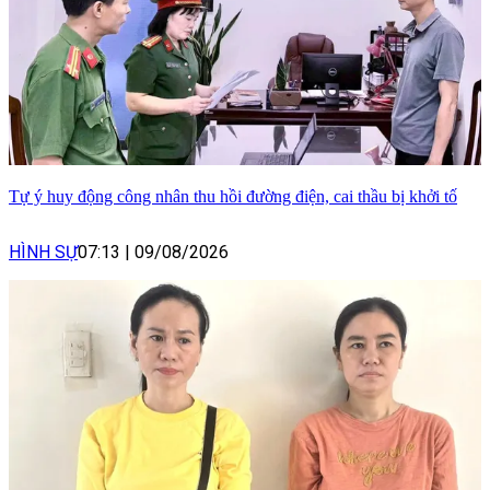
Tự ý huy động công nhân thu hồi đường điện, cai thầu bị khởi tố
HÌNH SỰ
07:13
|
09/08/2026