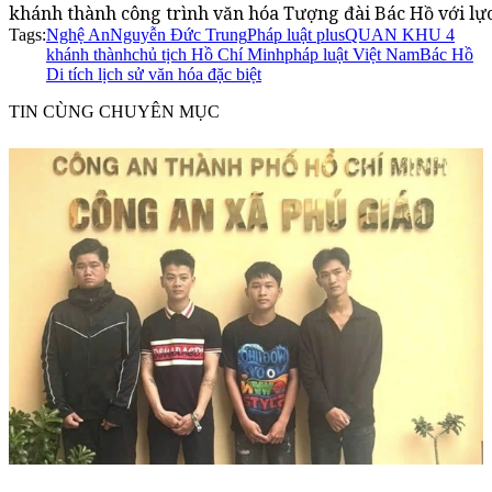
khánh thành công trình văn hóa Tượng đài Bác Hồ với lự
Tags:
Nghệ An
Nguyễn Đức Trung
Pháp luật plus
QUAN KHU 4
khánh thành
chủ tịch Hồ Chí Minh
pháp luật Việt Nam
Bác Hồ
Di tích lịch sử văn hóa đặc biệt
TIN CÙNG CHUYÊN MỤC