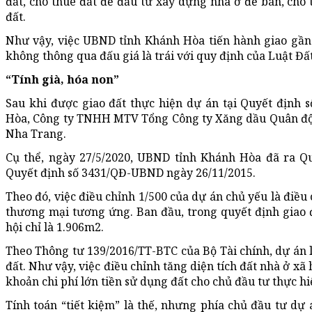
đất, cho thuê đất để đầu tư xây dựng nhà ở để bán, cho
đất.
Như vậy, việc UBND tỉnh Khánh Hòa tiến hành giao gần
không thông qua đấu giá là trái với quy định của Luật Đấ
“Tính già, hóa non”
Sau khi được giao đất thực hiện dự án tại Quyết định
Hòa, Công ty TNHH MTV Tổng Công ty Xăng dầu Quân đội đ
Nha Trang.
Cụ thể, ngày 27/5/2020, UBND tỉnh Khánh Hòa đã ra Qu
Quyết định số 3431/QĐ-UBND ngày 26/11/2015.
Theo đó, việc điều chỉnh 1/500 của dự án chủ yếu là điều
thương mại tương ứng. Ban đầu, trong quyết định giao đ
hội chỉ là 1.906m2.
Theo Thông tư 139/2016/TT-BTC của Bộ Tài chính, dự án l
đất. Như vậy, việc điều chỉnh tăng diện tích đất nhà ở xã
khoản chi phí lớn tiền sử dụng đất cho chủ đầu tư thực hi
Tính toán “tiết kiệm” là thế, nhưng phía chủ đầu tư dự 