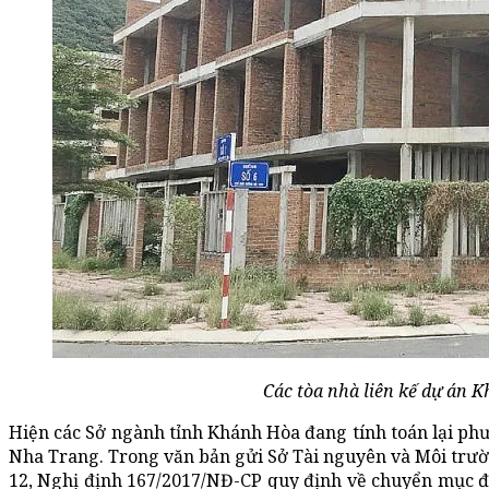
Các tòa nhà liên kế dự án K
Hiện các Sở ngành tỉnh Khánh Hòa đang tính toán lại phươ
Nha Trang. Trong văn bản gửi Sở Tài nguyên và Môi trườ
12, Nghị định 167/2017/NĐ-CP quy định về chuyển mục đí