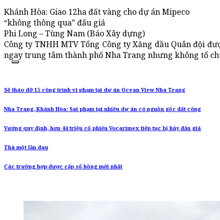
Khánh Hòa: Giao 12ha đất vàng cho dự án Mipeco
“không thông qua” đấu giá
Phi Long – Tùng Nam (Báo Xây dựng)
Công ty TNHH MTV Tổng Công ty Xăng dầu Quân đội được 
ngay trung tâm thành phố Nha Trang nhưng không tổ chức
Sẽ tháo dỡ 15 công trình vi phạm tại dự án Ocean View Nha Trang
Nha Trang, Khánh Hòa: Sai phạm tại nhiều dự án có nguồn gốc đất công
Vướng quy định, hơn 44 triệu cổ phiếu Vocarimex tiếp tục bị hủy đấu giá
Thà một lần đau
Các trường hợp được cấp sổ hồng mới nhất