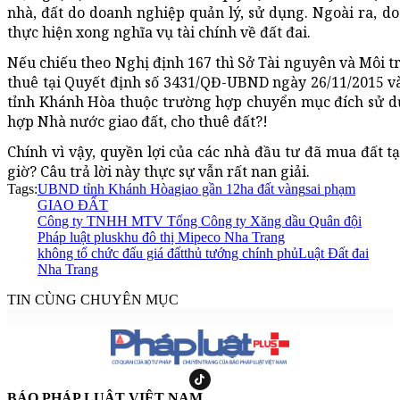
nhà, đất do doanh nghiệp quản lý, sử dụng. Ngoài ra, 
thực hiện xong nghĩa vụ tài chính về đất đai.
Nếu chiếu theo Nghị định 167 thì Sở Tài nguyên và Môi t
thuê tại Quyết định số 3431/QĐ-UBND ngày 26/11/2015 
tỉnh Khánh Hòa thuộc trường hợp chuyển mục đích sử dụ
hợp Nhà nước giao đất, cho thuê đất?!
Chính vì vậy, quyền lợi của các nhà đầu tư đã mua đất t
giờ? Câu trả lời này thực sự vẫn rất nan giải.
Tags:
UBND tỉnh Khánh Hòa
giao gần 12ha đất vàng
sai phạm
GIAO ĐẤT
Công ty TNHH MTV Tổng Công ty Xăng dầu Quân đội
Pháp luật plus
khu đô thị Mipeco Nha Trang
không tổ chức đấu giá đất
thủ tướng chính phủ
Luật Đất đai
Nha Trang
TIN CÙNG CHUYÊN MỤC
BÁO PHÁP LUẬT VIỆT NAM