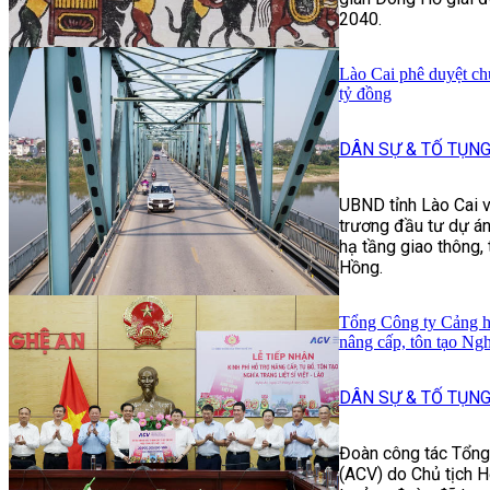
2040.
Lào Cai phê duyệt ch
tỷ đồng
DÂN SỰ & TỐ TỤN
UBND tỉnh Lào Cai 
trương đầu tư dự án
hạ tầng giao thông,
Hồng.
Tổng Công ty Cảng h
nâng cấp, tôn tạo Nghĩ
DÂN SỰ & TỐ TỤN
Đoàn công tác Tổng
(ACV) do Chủ tịch 