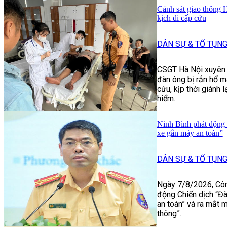
Cảnh sát giao thông 
kịch đi cấp cứu
DÂN SỰ & TỐ TỤN
CSGT Hà Nội xuyên
đàn ông bị rắn hổ 
cứu, kịp thời giành 
hiểm.
Ninh Bình phát động 
xe gắn máy an toàn”
DÂN SỰ & TỐ TỤN
Ngày 7/8/2026, Công
động Chiến dịch “Đà
an toàn” và ra mắt 
thông”.