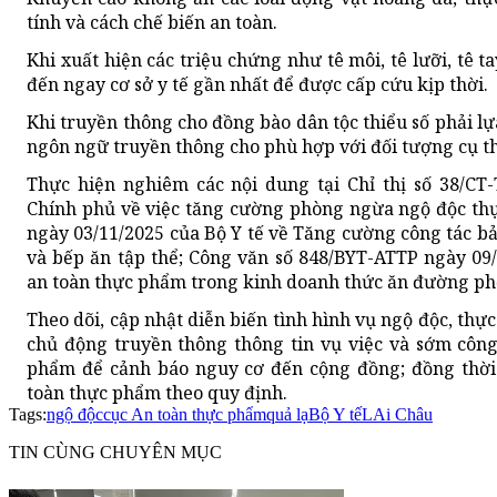
tính và cách chế biến an toàn.
Khi xuất hiện các triệu chứng như tê môi, tê lưỡi, tê 
đến ngay cơ sở y tế gần nhất để được cấp cứu kịp thời.
Khi truyền thông cho đồng bào dân tộc thiểu số phải l
ngôn ngữ truyền thông cho phù hợp với đối tượng cụ th
Thực hiện nghiêm các nội dung tại Chỉ thị số 38/CT
Chính phủ về việc tăng cường phòng ngừa ngộ độc th
ngày 03/11/2025 của Bộ Y tế về Tăng cường công tác 
và bếp ăn tập thể; Công văn số 848/BYT-ATTP ngày 09/
an toàn thực phẩm trong kinh doanh thức ăn đường ph
Theo dõi, cập nhật diễn biến tình hình vụ ngộ độc, th
chủ động truyền thông thông tin vụ việc và sớm công
phẩm để cảnh báo nguy cơ đến cộng đồng; đồng thời 
toàn thực phẩm theo quy định.
Tags:
ngộ độc
cục An toàn thực phẩm
quả lạ
Bộ Y tế
LAi Châu
TIN CÙNG CHUYÊN MỤC