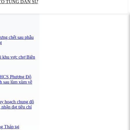
TỐ TỤNG DÂN SỰ
ưng chết sau phẫu
t
i khu vực chợ Biên
 THCS Phương Độ
nh sau lùm xùm về
uy hoạch chung đô
 nhận đạt tiêu chí
 Tháp tại