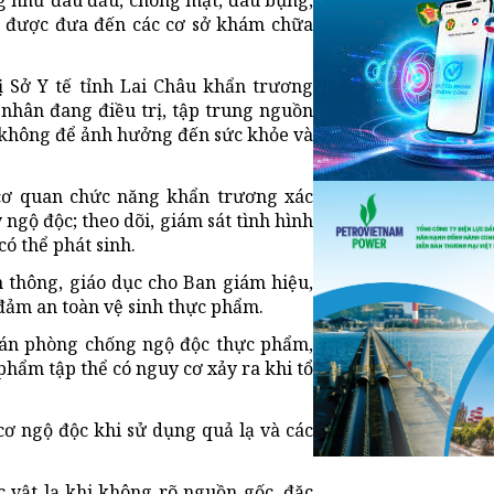
ng như
đau đầu
, chóng mặt, đau bụng,
t được đưa đến các cơ sở khám chữa
ị Sở Y tế tỉnh Lai Châu khẩn trương
 nhân đang điều trị, tập trung nguồn
m không để ảnh hưởng đến sức khỏe và
cơ quan chức năng khẩn trương xác
ngộ độc; theo dõi, giám sát tình hình
có thể phát sinh.
n thông, giáo dục cho Ban giám hiệu,
o đảm an toàn vệ sinh thực phẩm.
g án phòng chống ngộ độc thực phẩm,
 phẩm tập thể có nguy cơ xảy ra khi tổ
ơ ngộ độc khi sử dụng quả lạ và các
 vật lạ khi không rõ nguồn gốc, đặc