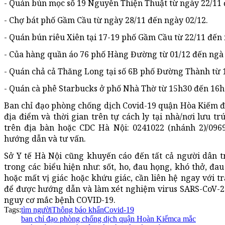
- Quán bún mọc số 19 Nguyễn Thiện Thuật từ ngày 22/11 
- Chợ bát phố Gầm Cầu từ ngày 28/11 đến ngày 02/12.
- Quán bún riêu Xiên tại 17-19 phố Gầm Cầu từ 22/11 đến
- Của hàng quần áo 76 phố Hàng Đường từ 01/12 đến ngà 
- Quán chả cả Thăng Long tại số 6B phố Đường Thành từ 
- Quán cà phê Starbucks ở phố Nhà Thờ từ 15h30 đến 16h
Ban chỉ đạo phòng chống dịch Covid-19 quận Hòa Kiếm đ
địa điểm và thời gian trên tự cách ly tại nhà/nơi lưu tr
trên địa bàn hoặc CDC Hà Nội: 0241022 (nhánh 2)/0969
hướng dẫn và tư vấn.
Sở Y tế Hà Nội cũng khuyến cáo đến tất cả người dân t
trong các biểu hiện như: sốt, ho, đau họng, khó thở, đa
hoặc mất vị giác hoặc khứu giác, cần liên hệ ngay với t
để được hướng dẫn và làm xét nghiệm virus SARS-CoV-2
nguy cơ mắc bệnh COVID-19.
Tags:
tìm người
Thông báo khẩn
Covid-19
ban chỉ đạo phòng chống dịch quận Hoàn Kiếm
ca mắc