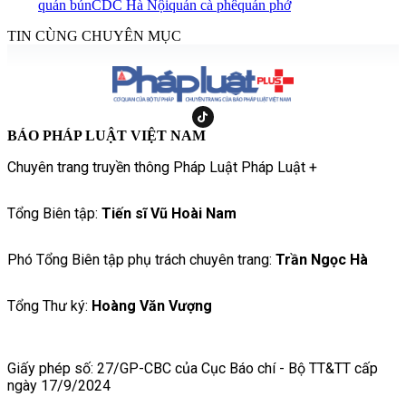
quán bún
CDC Hà Nội
quán cà phê
quán phở
TIN CÙNG CHUYÊN MỤC
BÁO PHÁP LUẬT VIỆT NAM
Chuyên trang truyền thông Pháp Luật Pháp Luật +
Tổng Biên tập:
Tiến sĩ Vũ Hoài Nam
Phó Tổng Biên tập phụ trách chuyên trang:
Trần Ngọc Hà
Tổng Thư ký:
Hoàng Văn Vượng
Giấy phép số: 27/GP-CBC của Cục Báo chí - Bộ TT&TT cấp
ngày 17/9/2024