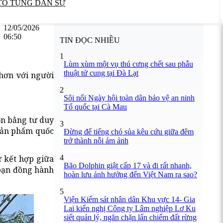
TỐ TỤNG DÂN SỰ
12/05/2026
06:50
TIN ĐỌC NHIỀU
1
Lùm xùm một vụ thú cưng chết sau phẫu
thuật tử cung tại Đà Lạt
hơn với người
2
Sôi nổi Ngày hội toàn dân bảo vệ an ninh
Tổ quốc tại Cà Mau
òn bằng tư duy
3
 sản phẩm quốc
Đừng để tiếng chó sủa kêu cứu giữa đêm
trở thành nỗi ám ảnh
4
ự kết hợp giữa
Bão Dolphin giật cấp 17 và đi rất nhanh,
 bạn đồng hành
hoàn lưu ảnh hưởng đến Việt Nam ra sao?
5
Viện Kiểm sát nhân dân Khu vực 14- Gia
Lai kiến nghị Công ty Lâm nghiệp Lơ Ku
siết quản lý, ngăn chặn lấn chiếm đất rừng