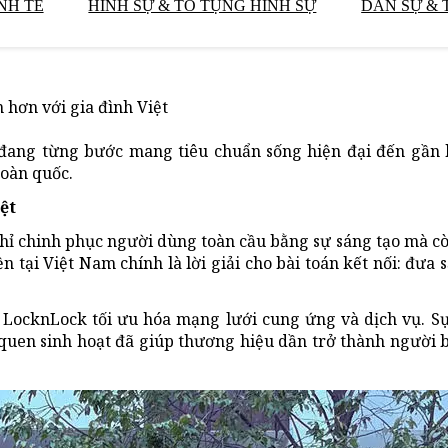
NH TẾ
HÌNH SỰ & TỐ TỤNG HÌNH SỰ
DÂN SỰ & 
 hơn với gia đình Việt
đang từng bước mang tiêu chuẩn sống hiện đại đến gần 
toàn quốc.
iệt
chỉ chinh phục người dùng toàn cầu bằng sự sáng tạo mà c
 tại Việt Nam chính là lời giải cho bài toán kết nối: đưa
p LocknLock tối ưu hóa mạng lưới cung ứng và dịch vụ. S
i quen sinh hoạt đã giúp thương hiệu dần trở thành người