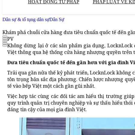
HOẠT ĐỘNG TƯ PHÁP
PHÁP LUẬT VỀ KI
Dân sự & tố tụng dân sự
Dân Sự
Khám phá chuỗi cửa hàng đưa tiêu chuẩn quốc tế đến gần
PV
Không dừng lại ở các sản phẩm gia dụng, LocknLock 
Việt thông qua hệ thống cửa hàng nhượng quyền trên 
Đưa tiêu chuẩn quốc tế đến gần hơn với gia đình V
Trải qua gần nửa thế kỷ phát triển, LocknLock không 
tôn trọng bản sắc địa phương. Chiến lược nhượng quyền
tế vào bếp Việt một cách gần gũi nhất.
Việc hợp tác cùng các đối tác am hiểu thị trường giú
quy trình quản trị chuyên nghiệp và sự thấu hiểu thó
đáng tin cậy của mọi gia đình Việt.