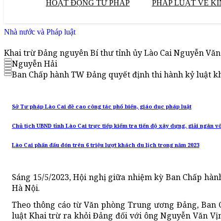
HOẠT ĐỘNG TƯ PHÁP
PHÁP LUẬT VỀ KI
Nhà nước và Pháp luật
Khai trừ Đảng nguyên Bí thư tỉnh ủy Lào Cai Nguyễn Văn
Nguyễn Hải
Ban Chấp hành TW Đảng quyết định thi hành kỷ luật kh
Sở Tư pháp Lào Cai đề cao công tác phổ biến, giáo dục pháp luật
Chủ tịch UBND tỉnh Lào Cai trực tiếp kiểm tra tiến độ xây dựng, giải ngân v
Lào Cai phấn đấu đón trên 6 triệu lượt khách du lịch trong năm 2023
Sáng 15/5/2023, Hội nghị giữa nhiệm kỳ Ban Chấp hàn
Hà Nội.
Theo thông cáo từ Văn phòng Trung ương Đảng, Ban 
luật Khai trừ ra khỏi Đảng đối với ông Nguyễn Văn V