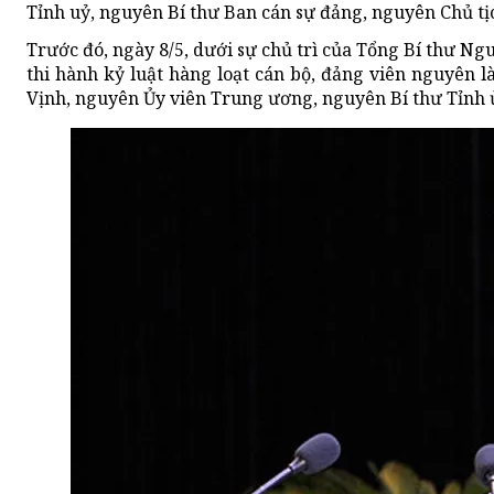
Tỉnh uỷ, nguyên Bí thư Ban cán sự đảng, nguyên Chủ tị
Trước đó, ngày 8/5, dưới sự chủ trì của Tổng Bí thư Ng
thi hành kỷ luật hàng loạt cán bộ, đảng viên nguyên l
Vịnh, nguyên Ủy viên Trung ương, nguyên Bí thư Tỉnh ủ