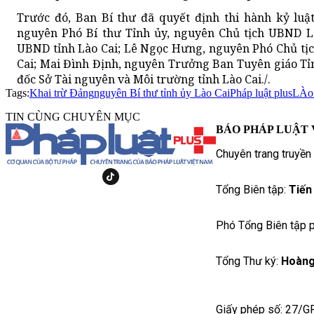
Trước đó, Ban Bí thư đã quyết định thi hành kỷ luậ
nguyên Phó Bí thư Tỉnh ủy, nguyên Chủ tịch UBND L
UBND tỉnh Lào Cai; Lê Ngọc Hưng, nguyên Phó Chủ tị
Cai; Mai Đình Định, nguyên Trưởng Ban Tuyên giáo Tỉ
đốc Sở Tài nguyên và Môi trường tỉnh Lào Cai./.
Tags:
Khai trừ Đảng
nguyên Bí thư tỉnh ủy Lào Cai
Pháp luật plus
LÀo
TIN CÙNG CHUYÊN MỤC
BÁO PHÁP LUẬT 
Chuyên trang truyền
Tổng Biên tập:
Tiến
Phó Tổng Biên tập p
Tổng Thư ký:
Hoàng
Giấy phép số: 27/G