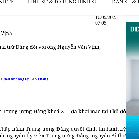
NH TẾ
HÌNH SỰ & TỐ TỤNG HÌNH SỰ
DÂN SỰ & 
16/05/2023
07:05
 Vịnh
ai trừ Đảng đối với ông Nguyễn Văn Vịnh,
ốn đầu tư công tại Bảo Thắng
h Trung ương Đảng khoá XIII đã khai mạc tại Thủ đô
Chấp hành Trung ương Đảng quyết định thi hành kỷ
ịnh, nguyên Ủy viên Trung ương Đảng, nguyên Bí thư