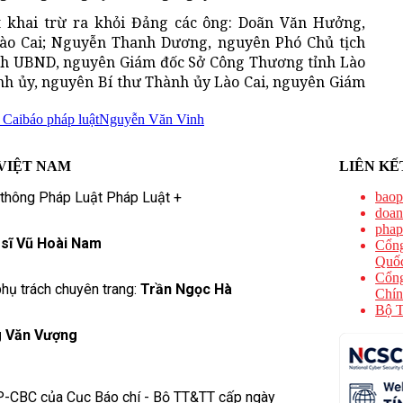
t khai trừ ra khỏi Đảng các ông: Doãn Văn Hưởng,
ào Cai; Nguyễn Thanh Dương, nguyên Phó Chủ tịch
ch UBND, nguyên Giám đốc Sở Công Thương tỉnh Lào
nh ủy, nguyên Bí thư Thành ủy Lào Cai, nguyên Giám
 Cai
báo pháp luật
Nguyễn Văn Vinh
VIỆT NAM
LIÊN KẾ
 thông Pháp Luật Pháp Luật +
baop
doan
phap
 sĩ Vũ Hoài Nam
Cổng
Quốc
Cổng
hụ trách chuyên trang:
Trần Ngọc Hà
Chín
Bộ T
 Văn Vượng
P-CBC của Cục Báo chí - Bộ TT&TT cấp ngày