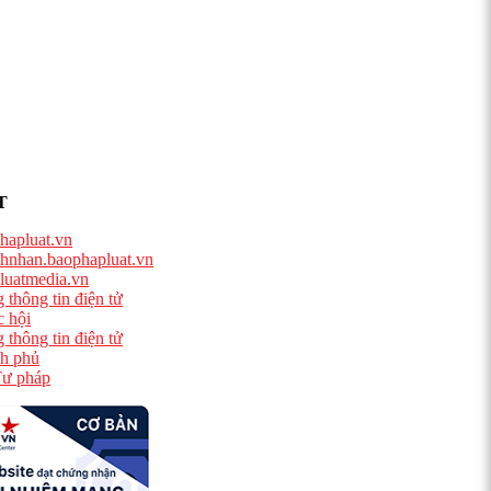
T
hapluat.vn
hnhan.baophapluat.vn
luatmedia.vn
 thông tin điện tử
 hội
 thông tin điện tử
h phủ
ư pháp