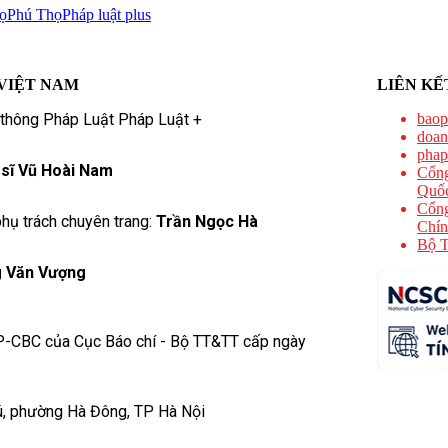
ọ
Phú Thọ
Pháp luật plus
VIỆT NAM
LIÊN KẾ
 thông Pháp Luật Pháp Luật +
baop
doan
phap
 sĩ Vũ Hoài Nam
Cổng
Quốc
Cổng
hụ trách chuyên trang:
Trần Ngọc Hà
Chín
Bộ T
 Văn Vượng
P-CBC của Cục Báo chí - Bộ TT&TT cấp ngày
ú, phường Hà Đông, TP Hà Nội