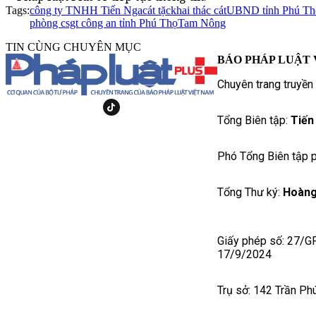
Tags:
công ty TNHH Tiến Nga
cát tặc
khai thác cát
UBND tỉnh Phú Th
phòng csgt công an tỉnh Phú Thọ
Tam Nông
TIN CÙNG CHUYÊN MỤC
BÁO PHÁP LUẬT 
Chuyên trang truyền
Tổng Biên tập:
Tiến
Phó Tổng Biên tập p
Tổng Thư ký:
Hoàng
Giấy phép số: 27/G
17/9/2024
Trụ sở: 142 Trần Ph