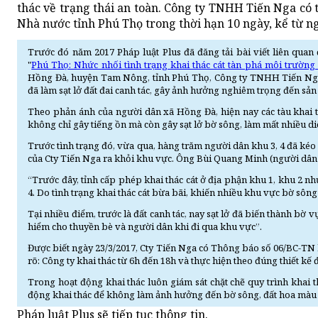
thác về trạng thái an toàn. Công ty TNHH Tiến Nga có 
Nhà nước tỉnh Phú Thọ trong thời hạn 10 ngày, kể từ n
Trước đó năm 2017 Pháp luật Plus đã đăng tải bài viết liên quan
"
Phú Thọ: Nhức nhối tình trạng khai thác cát tàn phá môi trường
Hồng Đà, huyện Tam Nông, tỉnh Phú Thọ, Công ty TNHH Tiến Nga (
đã làm sạt lở đất đai canh tác, gây ảnh hưởng nghiêm trọng đến sản
Theo phản ánh của người dân xã Hồng Đà, hiện nay các tàu khai t
không chỉ gây tiếng ồn mà còn gây sạt lở bờ sông, làm mất nhiều di
Trước tình trạng đó, vừa qua, hàng trăm người dân khu 3, 4 đã kéo
của Cty Tiến Nga ra khỏi khu vực. Ông Bùi Quang Minh (người dân 
“Trước đây, tỉnh cấp phép khai thác cát ở địa phận khu 1, khu 2 n
4. Do tình trạng khai thác cát bừa bãi, khiến nhiều khu vực bờ sông 
Tại nhiều điểm, trước là đất canh tác, nay sạt lở đã biến thành bờ
hiểm cho thuyền bè và người dân khi đi qua khu vực”.
Được biết ngày 23/3/2017, Cty Tiến Nga có Thông báo số 06/BC-TN 
rõ: Công ty khai thác từ 6h đến 18h và thực hiện theo đúng thiết kế đ
Trong hoạt động khai thác luôn giám sát chặt chẽ quy trình khai t
động khai thác để không làm ảnh hưởng đến bờ sông, đất hoa màu v
Pháp luật Plus sẽ tiếp tục thông tin.