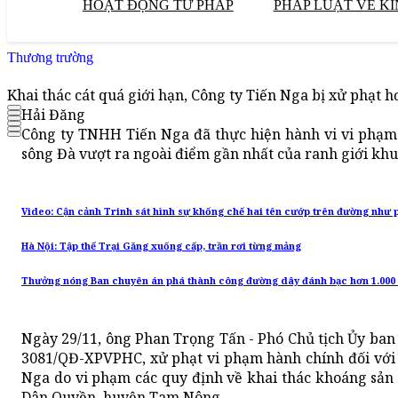
HOẠT ĐỘNG TƯ PHÁP
PHÁP LUẬT VỀ KI
Thương trường
Khai thác cát quá giới hạn, Công ty Tiến Nga bị xử phạt h
Hải Đăng
Công ty TNHH Tiến Nga đã thực hiện hành vi vi phạm 
sông Đà vượt ra ngoài điểm gần nhất của ranh giới kh
Video: Cận cảnh Trinh sát hình sự khống chế hai tên cướp trên đường như
Hà Nội: Tập thể Trại Găng xuống cấp, trần rơi từng mảng
Thưởng nóng Ban chuyên án phá thành công đường dây đánh bạc hơn 1.000 
Ngày 29/11, ông Phan Trọng Tấn - Phó Chủ tịch Ủy ban
3081/QĐ-XPVPHC, xử phạt vi phạm hành chính đối với
Nga do vi phạm các quy định về khai thác khoáng sản k
Dân Quyền, huyện Tam Nông.