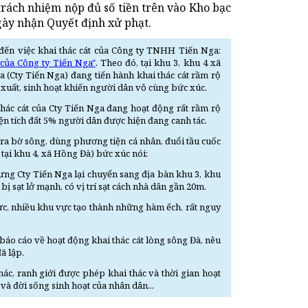
trách nhiệm nộp đủ số tiền trên vào Kho bạc
gày nhận Quyết định xử phạt.
 đến việc khai thác cát của Công ty TNHH Tiến Nga:
 của Công ty Tiến Nga"
. Theo đó, tại khu 3, khu 4 xã
Cty Tiến Nga) đang tiến hành khai thác cát rầm rộ
 xuất, sinh hoạt khiến người dân vô cùng bức xúc.
hác cát của Cty Tiến Nga đang hoạt động rất rầm rộ
ện tích đất 5% người dân được hiện đang canh tác.
 ra bờ sông, dùng phương tiện cá nhân, đuổi tầu cuốc
tại khu 4, xã Hồng Đà) bức xúc nói:
hưng Cty Tiến Nga lại chuyển sang địa bàn khu 3, khu
bị sạt lở mạnh, có vị trí sạt cách nhà dân gần 20m.
 vực, nhiều khu vực tạo thành những hàm ếch, rất nguy
báo cáo về hoạt động khai thác cát lòng sông Đà, nêu
ã lập.
hác, ranh giới được phép khai thác và thời gian hoạt
à đời sống sinh hoạt của nhân dân...