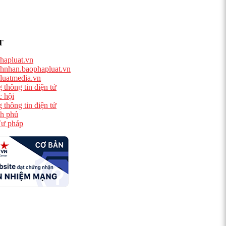
T
hapluat.vn
hnhan.baophapluat.vn
luatmedia.vn
 thông tin điện tử
 hội
 thông tin điện tử
h phủ
ư pháp