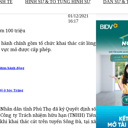
NH TẾ
HÌNH SỰ & TỐ TỤNG HÌNH SỰ
DÂN SỰ & 
01/12/2021
16:17
ơn 100 triệu
hành chính gồm tổ chức khai thác cát lòng
u vực mỏ được cấp phép.
 phim hành động
tỷ ở Sóc Trăng
 Nhân dân tỉnh Phú Thọ đã ký Quyết định số
 Công ty Trách nhiệm hữu hạn (TNHH) Tiến
hi khai thác cát trên tuyến Sông Đà, tại xã